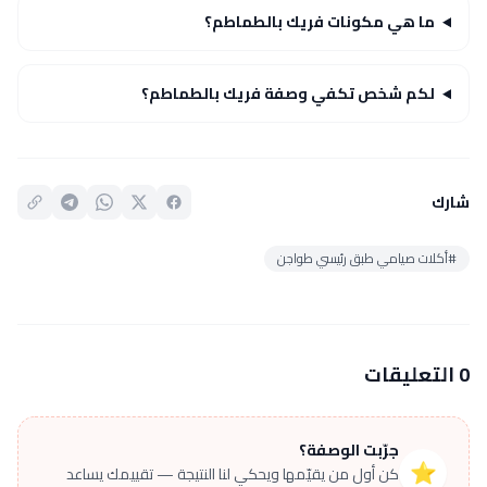
ما هي مكونات فريك بالطماطم؟
لكم شخص تكفي وصفة فريك بالطماطم؟
شارك
#أكلات صيامي طبق رئيسي طواجن
0 التعليقات
جرّبت الوصفة؟
⭐
كن أول من يقيّمها ويحكي لنا النتيجة — تقييمك يساعد