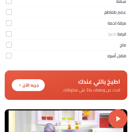
سمنه
عصير طماطم
مرقة لحمة
قرفة
(ناعم)
ملح
فلفل أسود
اطبخ باللي عندك
جربه الآن
ابحث عن وصفات بناءً على مكوناتك.