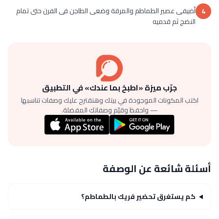
أضيفى عصير الطماطم والمرقة وضعى الطاجن فى الفرن حتى تمام
4
النضج ثم قدميه
جرّب ميزة «اطبخ بما عندك» في التطبيق
اكتب المكونات الموجودة في بيتك وهنقترح عليك وصفات تناسبها
— واحفظ وقيّم وصفاتك المفضلة.
أسئلة شائعة عن الوصفة
كم يستغرق تحضير فريك بالطماطم؟