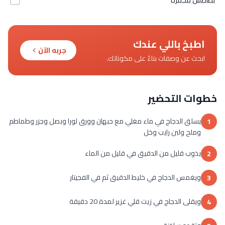
اطبخ باللي عندك
جربه الآن
ابحث عن وصفات بناءً على مكوناتك.
خطوات التحضير
يسلق الدجاج في ماء مغلي مع حبهان وورق لورا وبصل وجزر وطماطم
1
وملح ولبن رايب وخل
يذوب قليل من الدقيق في قليل من الماء
2
ويغمس الدجاج في خليط الدقيق ثم في الفجيتار
3
ويقلى الدجاج في زيت قلي غزير لمدة 20 دقيقة
4