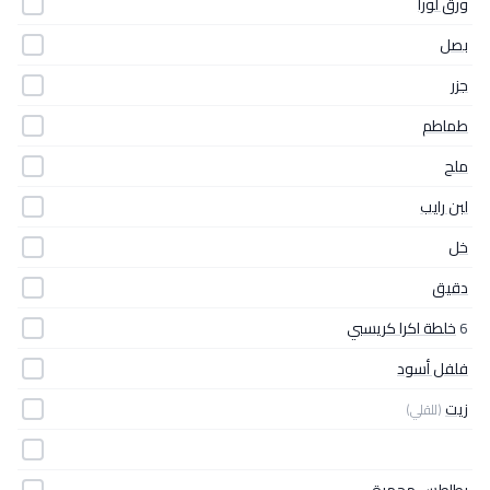
ورق لورا
بصل
جزر
طماطم
ملح
لبن رايب
خل
دقيق
6
خلطة اكرا كريسبي
فلفل أسود
زيت
(للقلي)
بطاطس محمرة