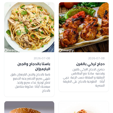
2026-07-08
2026-07-08
دجاج تركي بالفرن
باستا بالدجاج والجبن
البارميزان
حضري الدجاج التركي بالفرن
وقدميه ساخنا مع البطاطس
باستا بالدجاج والجبن البارميزان طبق
المقلية و السلطة حسب الرغبة. جربي
شهي سريع التحضير يحبه الجميع
أيضًا: الملوخية بالدجاج على الطريقة
تصلح لوجبة غداء سريع ولذيذ.
المصرية
سيعجبك أيضًا: مكرونة بشاميل
بالدجاج