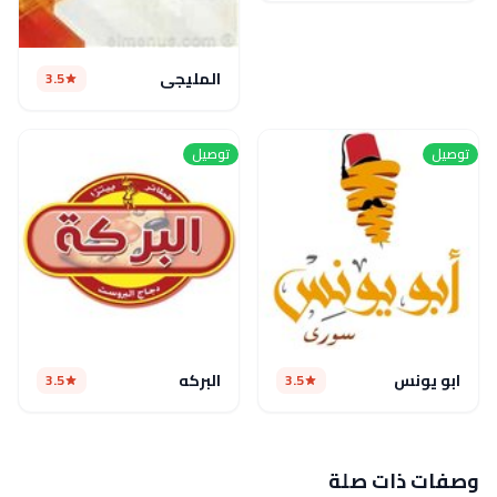
المليجى
3.5
توصيل
توصيل
ابو يونس
البركه
3.5
3.5
وصفات ذات صلة