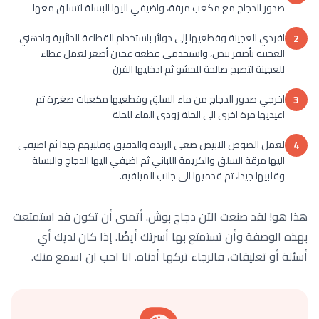
صدور الدجاج مع مكعب مرقة، واضيفي اليها البسلة لتسلق معها
افردي العجينة وقطعيها إلى دوائر باستخدام القطاعة الدائرية وادهني
2
العجينة بأصفر بيض، واستخدمي قطعة عجين أصغر لعمل غطاء
للعجينة لتصبح صالحة للحشو ثم ادخليها الفرن
اخرجي صدور الدجاج من ماء السلق وقطعيها مكعبات صغيرة ثم
3
اعيديها مرة اخرى الى الحلة زودي الماء للحلة
لعمل الصوص الابيض ضعي الزبدة والدقيق وقلبيهم جيدا ثم اضيفي
4
اليها مرقة السلق والكريمة اللباني ثم اضيفي اليها الدجاج والبسلة
وقلبيها جيدا، ثم قدميها الى جانب الميلفيه.
هذا هو! لقد صنعت الآن دجاج بوش. أتمنى أن تكون قد استمتعت
بهذه الوصفة وأن تستمتع بها أسرتك أيضًا. إذا كان لديك أي
أسئلة أو تعليقات، فالرجاء تركها أدناه. انا احب ان اسمع منك.