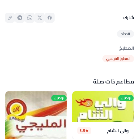
شارك
#دجاج
المطبخ
المطبخ الفرنسي
مطاعم ذات صلة
توصيل
توصيل
والي الشام
3.5