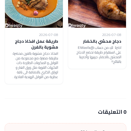
2026-07-08
2026-07-08
دجاج محشي بالخضار
طريقة عمل افخاذ دجاج
مشوية بالفرن
اخترنا لكِ من حساب @ElWasfa
علي انستقرام طريقة تحضير الدجاج
افخاذ دجاج مشوية بالفرن محضرة
المحشي بالخضار، جربيها وأخبرينا
بطريقة مميزة مع مجموعة من
بالنتائج!!
التوابل و المكونات الطازجة ذات
النكهات القوية مثل ورق الغار و
اوراق الكاري بالاضافة الى باقة
عطرية من التوابل الهندية الفاخرة .
0 التعليقات