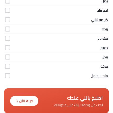
بصل
لحم بتلو
كريمة لباني
زبدة
مشروم
دقيق
بيض
مرقة
ملح – فلفل
اطبخ باللي عندك
جربه الآن
ابحث عن وصفات بناءً على مكوناتك.