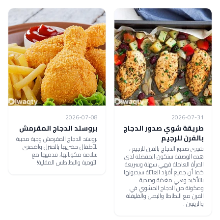
2026-07-08
2026-07-31
طريقة شوي صدور الدجاج
بروستد الدجاج المقرمش
بالفرن للرجيم
بروستد الدجاج المقرمش وجبة محببة
للأطفال حضريها بالمنزل واضمني
شوي صدور الدجاج بالفرن للرجيم ،
سلامة مكوناتها، قدميها مع
هذه الوصفة ستكون المفضلة لدى
الثومية والبطاطس المقلية!
المرأة العاملة فهي سهلة وسريعة
كما أن جميع أفراد العائلة سيحبونها
بالتأكيد وهي مغذية وصحية
ومكونة من الدجاج المشوي في
الفرن مع البطاطا والبصل والفليفلة
والزيتون .