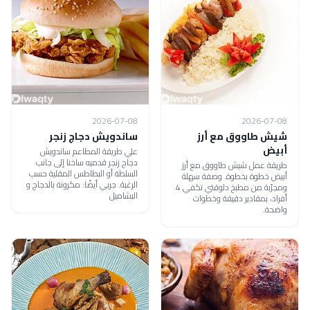
2026-07-08
2026-07-08
شيش طاووق مع أرز
ساندويش دجاج زنجر
أبيض
علي طريقة المطاعم ساندويش
دجاج زنجر قدميه ساخنا إلى جانب
طريقة عمل شيش طاووق مع أرز
السلطة أو البطاطس المقلية حسب
أبيض خطوة بخطوة. وصفة سهلة
الرغبة. جربي أيضًا: مكرونة بالدجاج و
ومجرّبة من مطبخ دلوقتي تكفي 4
البشاميل
أفراد، بمقادير دقيقة وخطوات
واضحة.