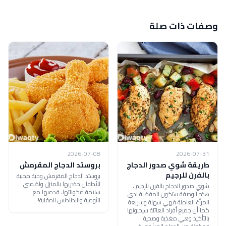
وصفات ذات صلة
2026-07-08
2026-07-31
طريقة شوي صدور الدجاج
بروستد الدجاج المقرمش
بالفرن للرجيم
بروستد الدجاج المقرمش وجبة محببة
للأطفال حضريها بالمنزل واضمني
شوي صدور الدجاج بالفرن للرجيم ،
سلامة مكوناتها، قدميها مع
هذه الوصفة ستكون المفضلة لدى
الثومية والبطاطس المقلية!
المرأة العاملة فهي سهلة وسريعة
كما أن جميع أفراد العائلة سيحبونها
بالتأكيد وهي مغذية وصحية