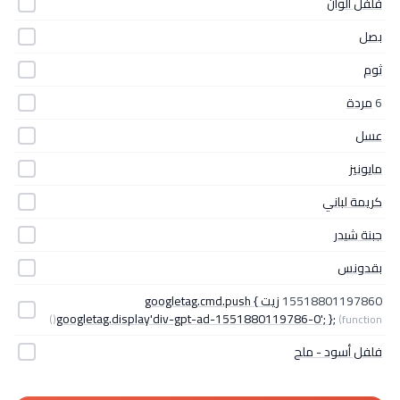
فلفل ألوان
بصل
ثوم
6
مردة
عسل
مايونيز
كريمة لباني
جبنة شيدر
بقدونس
15518801197860
زيت googletag.cmd.push {
googletag.display'div-gpt-ad-1551880119786-0'; };
(function()
فلفل أسود - ملح