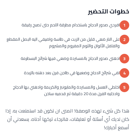
خطوات التحضير
افردي صدور الدجاج باستخدام مطرقة اللحم حتى تصبح رقيقة
1
على النار ضعي قليل من الزيت في طاسة واضيفي اليه البصل المقطع
2
والفلفل الألوان والثوم المفروم والمشروم
ادهني صدور الدجاج بالمستردة وضعي فيها شرائح البسطرمة
3
لفي شرائح الدجاج وضعيها في طاجن فرن بعد دهنه بالزبدة
4
اخلطي العسل والمستردة والمايونيز والكريمة وادهني بها الدجاج
5
وادخليه الفرن مدة 20 دقيقة ثم قدميه ساخن
هذا كل شيء لهذه الوصفة! اتمنى ان تكون قد استمتعت به. إذا
كان لديك أي أسئلة أو تعليقات، فالرجاء تركها أدناه. يسعدني أن
أسمع أخبارك!