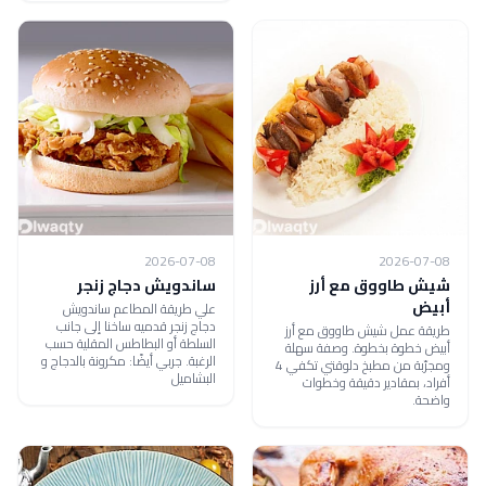
2026-07-08
2026-07-08
شيش طاووق مع أرز
ساندويش دجاج زنجر
أبيض
علي طريقة المطاعم ساندويش
دجاج زنجر قدميه ساخنا إلى جانب
طريقة عمل شيش طاووق مع أرز
السلطة أو البطاطس المقلية حسب
أبيض خطوة بخطوة. وصفة سهلة
الرغبة. جربي أيضًا: مكرونة بالدجاج و
ومجرّبة من مطبخ دلوقتي تكفي 4
البشاميل
أفراد، بمقادير دقيقة وخطوات
واضحة.