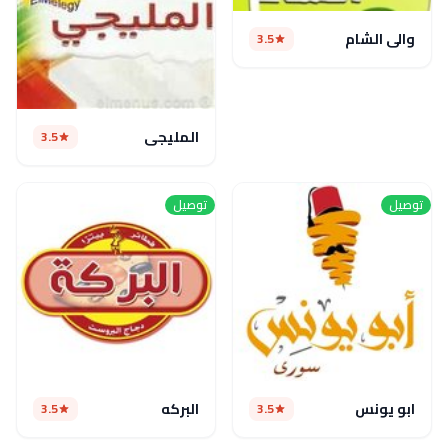
والي الشام
3.5
المليجى
3.5
توصيل
توصيل
ابو يونس
البركه
3.5
3.5