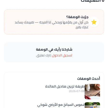
0 التعليقات
جرّبت الوصفة؟
⭐
كن أول من يقيّمها ويحكي لنا النتيجة — تقييمك يساعد
غيرك يقرر.
شاركنا رأيك في الوصفة
تسجيل الدخول
لترك تعليق.
أحدث الوصفات
طريقة تزيين مناديل المائدة
2026-07-08
غموس السبانخ مع الأرضي شوكي