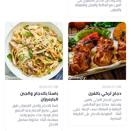
ومكونة من الدجاج المشوي في
الفرن مع البطاطا والبصل والفليفلة
والزيتون .
2026-07-08
2026-07-08
دجاج تركي بالفرن
باستا بالدجاج والجبن
البارميزان
حضري الدجاج التركي بالفرن
وقدميه ساخنا مع البطاطس
باستا بالدجاج والجبن البارميزان طبق
المقلية و السلطة حسب الرغبة. جربي
شهي سريع التحضير يحبه الجميع
أيضًا: الملوخية بالدجاج على الطريقة
تصلح لوجبة غداء سريع ولذيذ.
المصرية
سيعجبك أيضًا: مكرونة بشاميل
بالدجاج