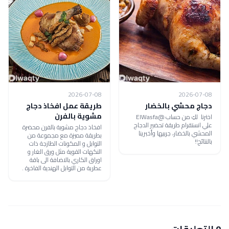
2026-07-08
2026-07-08
دجاج محشي بالخضار
طريقة عمل افخاذ دجاج
مشوية بالفرن
اخترنا لكِ من حساب @ElWasfa
علي انستقرام طريقة تحضير الدجاج
افخاذ دجاج مشوية بالفرن محضرة
المحشي بالخضار، جربيها وأخبرينا
بطريقة مميزة مع مجموعة من
بالنتائج!!
التوابل و المكونات الطازجة ذات
النكهات القوية مثل ورق الغار و
اوراق الكاري بالاضافة الى باقة
عطرية من التوابل الهندية الفاخرة .