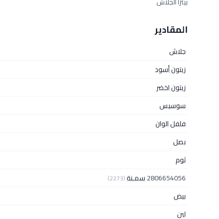
بيتزا الجلاش
المقادير
جلاش
زيتون أسود
زيتون اخضر
سوسيس
فلفل الوان
بصل
ثوم
2806654056
سمـنة
(2273)
بيض
لبن