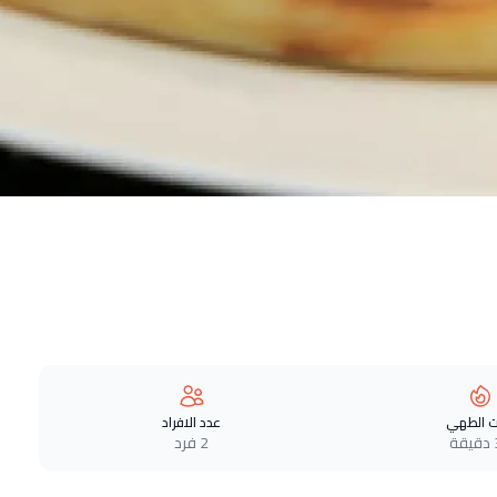
 الطهي
عدد الافراد
ة
2 فرد