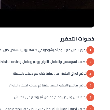
خطوات التحضير
يفرم البصل مع الثوم ثم يشوحوا في طاسة بها زيت ساخن حتى ت
1
يضاف السوسيس والفلفل الألوان وزعتر وفلفل وصلصة الطماطم
2
توضع اوراق الجلاش في صينية كيك مع دهنها بالسمنة
3
يوضع بداخلها الحشو المعد سابقا ثم يضاف الفلفل الالوان
4
يخلط اللبن والبيض وملح وفلفل ثم يوضع على الجلاش
5
تضاف الجبنة الموتزاريلا ثم يدخل فرن ساخن حتى ينضج وتقدم ساخ
6