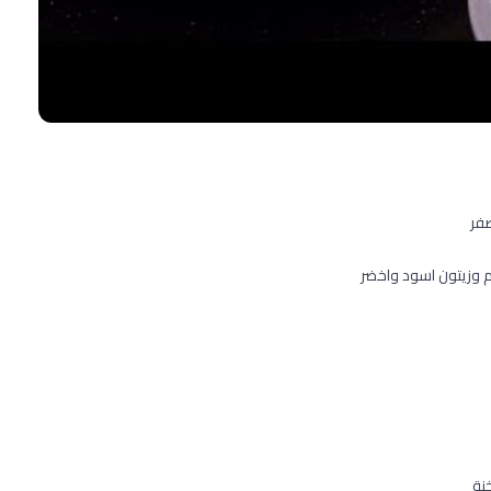
صفر
 وزيتون اسود واخضر
نة