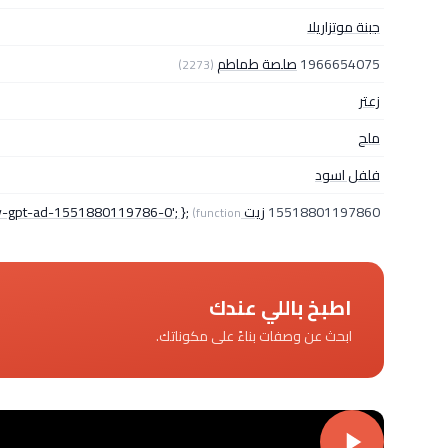
جبنة موتزاريلا
1966654075
صلصة طماطم
(2273)
زعتر
ملح
فلفل اسود
15518801197860
زيت googletag.cmd.push { googletag.display'div-gpt-ad-1551880119786-0'; };
(function()
اطبخ باللي عندك
ابحث عن وصفات بناءً على مكوناتك.