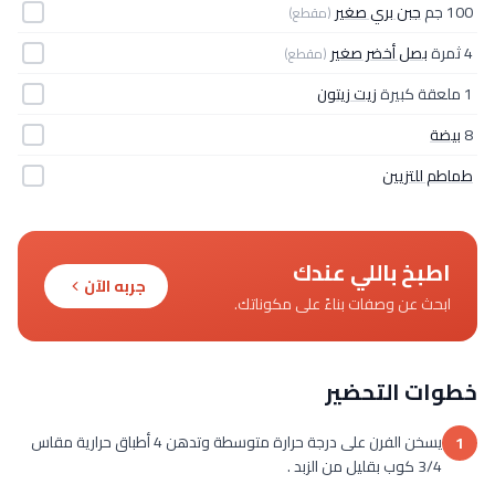
100 جم
جبن بري صغير
(مقطع)
4 ثمرة
بصل أخضر صغير
(مقطع)
1 ملعقة كبيرة
زيت زيتون
8
بيضة
طماطم للتزيين
اطبخ باللي عندك
جربه الآن
ابحث عن وصفات بناءً على مكوناتك.
خطوات التحضير
يسخن الفرن على درجة حرارة متوسطة وتدهن 4 أطباق حرارية مقاس
1
3/4 كوب بقليل من الزبد .