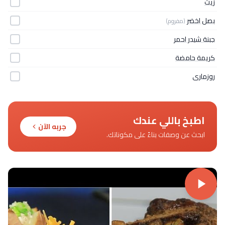
زيت
بصل اخضر
(مفروم)
جبنة شيدر احمر
كريمة حامضة
روزمارى
اطبخ باللي عندك
جربه الآن
ابحث عن وصفات بناءً على مكوناتك.