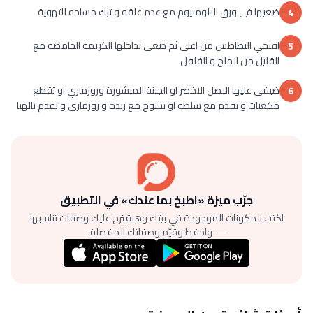
ضعيها فى ورق الالومنيوم مع عدم غلقه و ترك مساحه للتهوية
4
افتحي البطاطس من اعلى ثم ضعى بداخلها الكريمة الحامضة مع
5
القليل من الملح و الفلفل
ضيفى عليها البصل الاخضر او الجبنة المبشورة وروزماري او تقطع
6
مكعبات و تقدم مع سلطة او تشوح مع زبدة و روزمارى و تقدم بالهنا
جرّب ميزة «اطبخ بما عندك» في التطبيق
اكتب المكونات الموجودة في بيتك وهنقترح عليك وصفات تناسبها
— واحفظ وقيّم وصفاتك المفضلة.