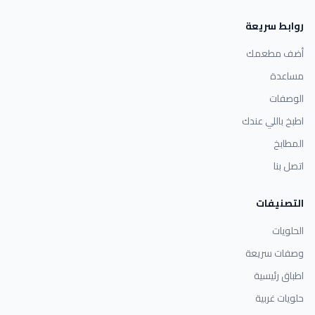
روابط سريعة
أضف مطعمك
مساعدة
الوصفات
اطبخ باللي عندك
المطابخ
اتصل بنا
التصنيفات
الحلويات
وصفات سريعة
اطباق رئيسية
حلويات غربية