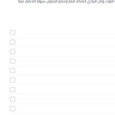
توت، ولبن الزبادي المنكه، قشر وعصير الليمون. سهلة التحضير، غنية