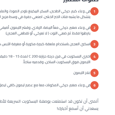
في وعاء كبير، حركي الطحين، السكر، البيكينغ باودر، الصودا، وال
1
يتشكل ما يشبه فتات الخبز الخشن. اصنعي حفرة في وسط مزيج الطح
في وعاء صغير، حركي معاً البيضة، الزبادي، وقشر الليمون، أضي
2
يترطبوا فقط. ثم ضعي التوت ( لا تعركي، أو تقطعي العجين)
اسكبي العجين باستخدام ملعقة كبيرة مكورة أو مغرفة الآيس ك
3
اخبزي البس
4
الليمون فوق البسكويت الساخن، وقدميه ساخناً.
غلاز الليمون
5
في وعاء صغير، حركي المكونات معا مع عصير ليمون كافي ليصل ا
6
أتمنى أن تكون قد استمتعت بوصفة البسكويت السريعة للأطفال.
يسعدني أن أسمع أخبارك!