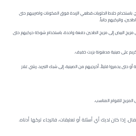
ملح. باستخدام خلاط الحلويات،قطعي الزبدة فوق المكونات واضربيهم حتى
ين، واتركيهم جانباً.
في مزيج البيض إلى مزيج الطحين دفعة واحدة، باستخدام شوكة حركيهم حتى
ريم على صينية مدهونة بزيت خفيف.
كويت في فرن درجة حرارته 200 C لمدة 15 - 18 دقيقة أو حتى يحمروا قليلاً. أخرجيهم من الصينية، إلى شبك التبريد، رشي غلاز
لمزيج للقوام المناسب.
 إذا كان لديك أي أسئلة أو تعليقات، فالرجاء تركها أدناه.