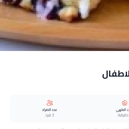
اطفال
 الطهي
عدد الافراد
2 فرد