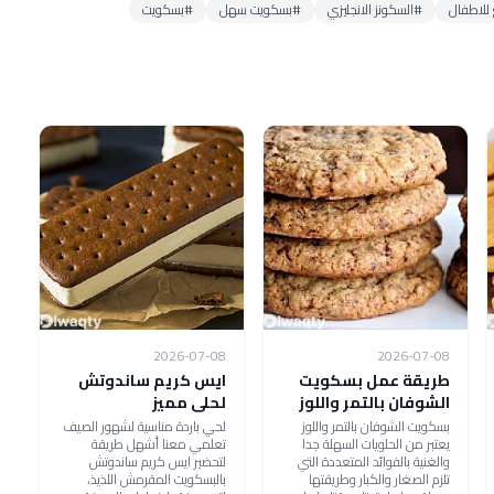
للاطفال
#السكونز الانجليزي
#بسكويت سهل
#بسكويت
2026-07-08
2026-07-08
طريقة عمل بسكويت
ايس كريم ساندوتش
الشوفان بالتمر واللوز
لحلى مميز
بسكويت الشوفان بالتمر واللوز
لحي باردة مناسية لشهور الصيف
يعتبر من الحلويات السهلة جدا
تعلمي معنا أشهل طريقة
والغنية بالفوائد المتعددة التي
لتحضير ايس كريم ساندوتش
تلزم الصغار والكبار وطريقتها
بالبسكويت المقرمش اللذيذ،