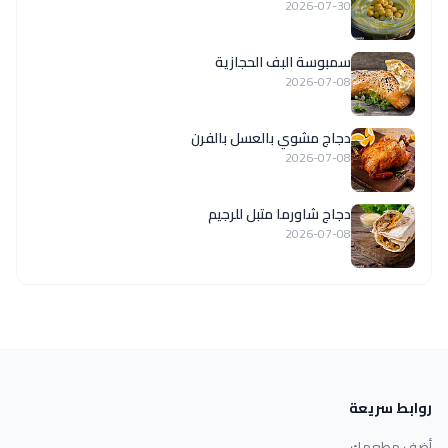
2026-07-30
سمبوسة البف الحجازية
2026-07-08
دجاج مشوي بالعسل بالفرن
2026-07-08
دجاج شاورما متبل للرجيم
2026-07-08
روابط سريعة
أضف مطعمك