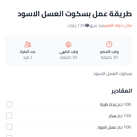
طريقة عمل بسكوت العسل الاسود
منذ شهر
135 زيارات
سجّل دخولك للتقييم
وقت التحضير
وقت الطهي
عدد الافراد
30 دقيقة
30 دقيقة
2 فرد
بسكوت العسل الاسود
المقادير
100 جم
زبدة‎ ‎طرية
150 جم
سكر
100 جم
عسل‎ ‎اسود