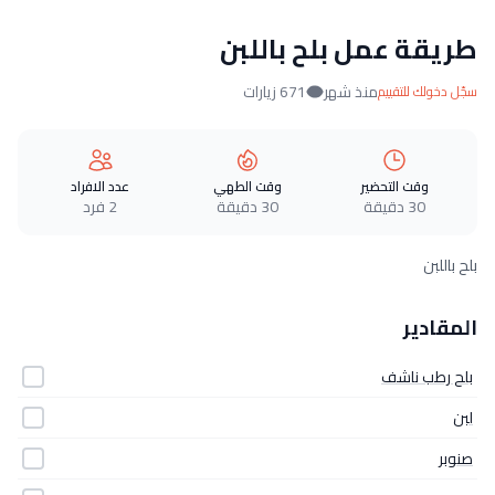
طريقة عمل بلح باللبن
منذ شهر
671 زيارات
سجّل دخولك للتقييم
وقت التحضير
وقت الطهي
عدد الافراد
30 دقيقة
30 دقيقة
2 فرد
بلح باللبن
المقادير
بلح رطب ناشف
لبن
صنوبر