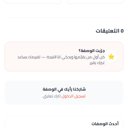
0 التعليقات
جرّبت الوصفة؟
⭐
كن أول من يقيّمها ويحكي لنا النتيجة — تقييمك يساعد
غيرك يقرر.
شاركنا رأيك في الوصفة
تسجيل الدخول
لترك تعليق.
أحدث الوصفات