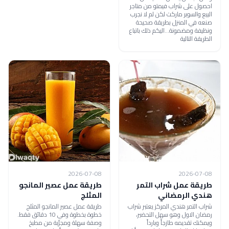
احصول على شراب فيمتو من متاجر
البيع والسوبر ماركت لكن لم لا نجرب
صنعه في المنزل بطريقة صحيحة
ونظيفة ومضمونة...اليكم ذلك باتباع
الطريقة التالية
2026-07-08
2026-07-08
طريقة عمل شراب التمر
طريقة عمل عصير المانجو
هندي الرمضاني
المثلج
شراب التمر هندي المركز يعتبر شراب
طريقة عمل عصير المانجو المثلج
رمضان الاول وهو سهل التحضير،
خطوة بخطوة وفي 10 دقائق فقط.
ويمكنك تقديمه طازجاً وبارداً
وصفة سهلة ومجرّبة من مطبخ