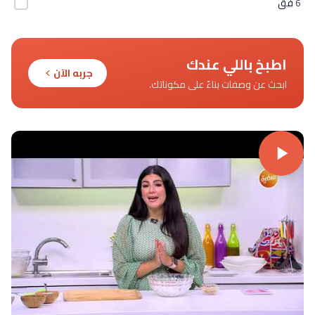
6
فق
اطبخ باللي عندك
جربه الآن
ابحث عن وصفات بناءً على مكوناتك.