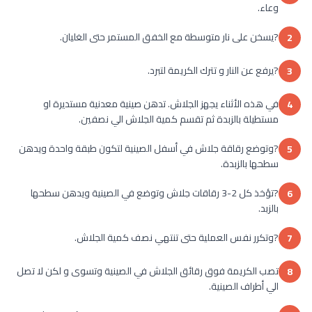
وعاء.
?يسخن على نار متوسطة مع الخفق المستمر حتى الغليان.
2
?يرفع عن النار و تترك الكريمة لتبرد.
3
في هذه الأثناء يجهز الجلاش. تدهن صينية معدنية مستديرة او
4
مستطيلة بالزبدة ثم تقسم كمية الجلاش الي نصفين.
?وتوضع رقاقة جلاش في أسفل الصينية لتكون طبقة واحدة ويدهن
5
سطحها بالزبدة.
?تؤخذ كل 2-3 رقاقات جلاش وتوضع في الصينية ويدهن سطحها
6
بالزبد.
?وتكرر نفس العملية حتى تنتهي نصف كمية الجلاش.
7
تصب الكريمة فوق رقائق الجلاش في الصينية وتسوى و لكن لا تصل
8
الي أطراف الصينية.