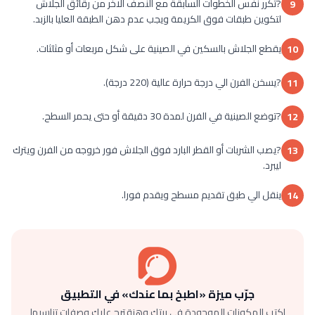
?تكرر نفس الخطوات السابقة مع النصف الاخر من رقائق الجلاش
9
لتكوين طبقات فوق الكريمة ويجب عدم دهن الطبقة العليا بالزبد.
يقطع الجلاش بالسكين في الصينية على شكل مربعات أو مثلثات.
10
?يسخن الفرن الي درجة حرارة عالية (220 درجة).
11
?توضع الصينية في الفرن لمدة 30 دقيقة أو حتى يحمر السطح.
12
?يصب الشربات أو القطر البارد فوق الجلاش فور خروجه من الفرن ويترك
13
ليبرد.
ينقل الي طبق تقديم مسطح ويقدم فورا.
14
جرّب ميزة «اطبخ بما عندك» في التطبيق
اكتب المكونات الموجودة في بيتك وهنقترح عليك وصفات تناسبها