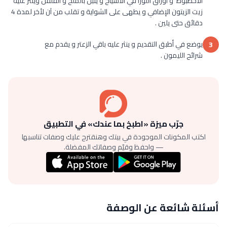
الأخطبوط و أوراق اللورا في الأسياخ و يتبل بالملح و الفلفل وينثر عليه
زيت الزيتون الإضافي و يطهى على الشواية و تقلب من آن لأخر لمدة 4
دقائق حتى يلين .
يوضع في أطبق التقديم و ينثر عليه باقي الزعتر و يقدم مع
3
شرائح الليمون .
جرّب ميزة «اطبخ بما عندك» في التطبيق
اكتب المكونات الموجودة في بيتك وهنقترح عليك وصفات تناسبها
— واحفظ وقيّم وصفاتك المفضلة.
أسئلة شائعة عن الوصفة