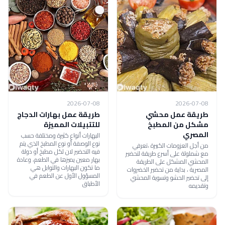
2026-07-08
2026-07-08
طريقة عمل محشي
طريقة عمل بهارات الدجاج
مشكل من المطبخ
للتتبيلات المميزة
المصري
البهارات أنواع كثيرة ومختلفة حسب
نوع الوصفة أو نوع المطبخ الذي يتم
من أجل العزومات الكبيرة ،تعرفي
فيه التحضير لان لكل مطبخ أو دولة
مع شملولة على أسرع طريقة لتحضير
بهار معين يميزها في الطعم، وعادة
المحشي المشكل على الطريقة
ما تكون البهارات والتوابل هي
المصرية ، بداية من تحضير الخضروات
المسؤول الأول عن الطعم في
إلى تحضير الحشو وتسوية المحشي
الأطباق
وتقديمه