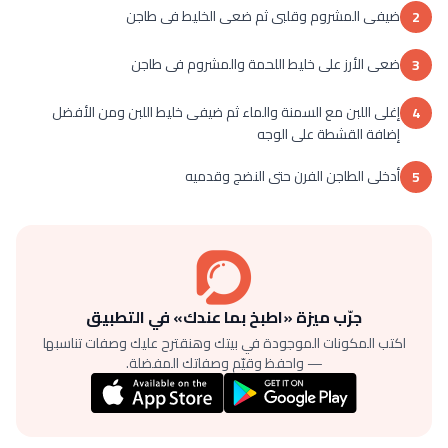
ضيفى المشروم وقلبى ثم ضعى الخليط فى طاجن
2
ضعى الأرز على خليط اللحمة والمشروم فى طاجن
3
إغلى اللبن مع السمنة والماء ثم ضيفى خليط اللبن ومن الأفضل
4
إضافة القشطة على الوجه
أدخلى الطاجن الفرن حتى النضج وقدميه
5
جرّب ميزة «اطبخ بما عندك» في التطبيق
اكتب المكونات الموجودة في بيتك وهنقترح عليك وصفات تناسبها
— واحفظ وقيّم وصفاتك المفضلة.