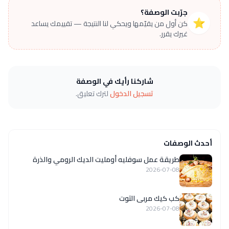
جرّبت الوصفة؟
⭐
كن أول من يقيّمها ويحكي لنا النتيجة — تقييمك يساعد
غيرك يقرر.
شاركنا رأيك في الوصفة
تسجيل الدخول
لترك تعليق.
أحدث الوصفات
طريقة عمل سوفليه أومليت الديك الرومي والذرة
2026-07-08
كب كيك مربى التوت
2026-07-08