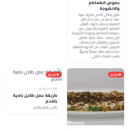
بصوص الطماطم
والانشوجة
طبق إيطالي الأصل بنكهة عربية
غنية، يجمع بين حنان لحم البقر
المفروم وعمق نكهات التوابل
الشرقية كالقرفة والجنزبيل، مع
حموضة الطماطم وملوحة الأنشوجة
التي تضيف عمقًا غامرًا. الفلفل
المشوي والفلفل الحار يعطيان
الصوص طبقات من النكهة المتتالية،
مما يجعله طبقًا متوازنًا وشهيًّا
يناسب العشاء الراقي
فيديو
فيديو
2026-07-08
طريقة عمل طاجن بامية
باللحم
طاجن بامية باللحم