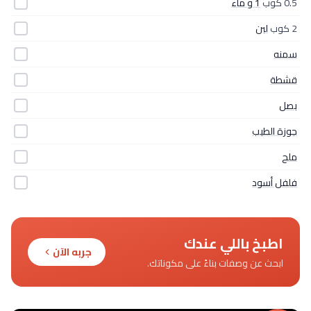
0.5 كوب
1 و ماء
2 كوب
لبن
سمنه
قشطة
بصل
جوزة الطيب
ملح
فلفل أسود
اطبخ باللي عندك
جربه الآن
ابحث عن وصفات بناءً على مكوناتك.