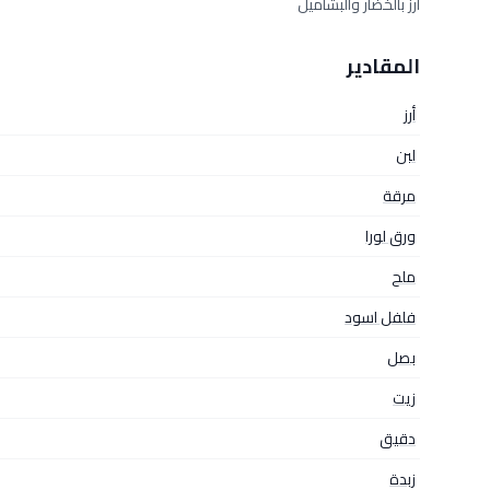
أرز بالخضار والبشاميل
المقادير
أرز
لبن
مرقة
ورق لورا
ملح
فلفل اسود
بصل
زيت
دقيق
زبدة