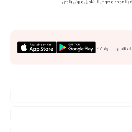
خضار المجمد و صوص البشاميل و يرش بالجبن
ات تناسبها — واحفظ