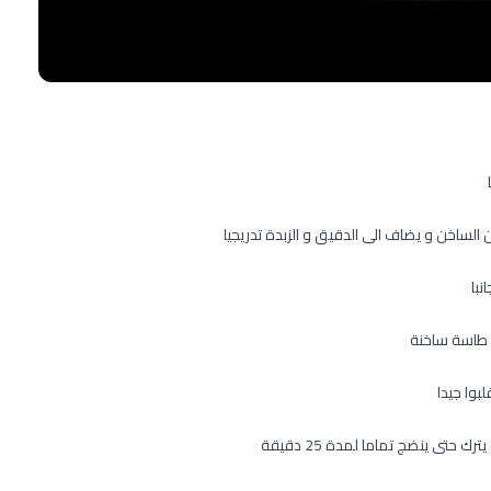
لساخن و يضاف الى الدقيق و الزبدة تدريجيا
با
 طاسة ساخنة
بوا جيدا
حتى ينضج تماما لمدة 25 دقيقة