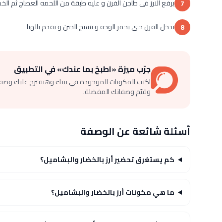
يرفع الارز فى طاجن الفرن و عليه طبقة من اللحمه العصاج ثم ال
7
يدخل الفرن حتى يحمر الوجه و تسيح الجبن و يقدم بالهنا
8
جرّب ميزة «اطبخ بما عندك» في التطبيق
اكتب المكونات الموجودة في بيتك وهنقترح عليك وصف
وقيّم وصفاتك المفضلة.
أسئلة شائعة عن الوصفة
كم يستغرق تحضير أرز بالخضار والبشاميل؟
ما هي مكونات أرز بالخضار والبشاميل؟