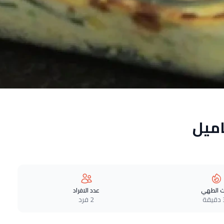
اميل
 الطهي
عدد الافراد
ة
2 فرد