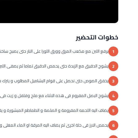
خطوات التحضير
يرفع اللبن مع مكعب المرق وورق اللورا على النار حتى يصبح ساخنا
1
يشوح الدقيق مع الزبدة حتى يحمص الدقيق تماما ثم يصفى اللبن ا
2
يخفق الصوص حتى نحصل على قوام البشاميل المطلوب و يترك جان
3
يشوح البصل المفروم فى هذه الاثناء مع ملح وفلفل و زيت فى
4
يضاف اليه اللحمه المفرومة و الصلصة و الطماطم المبشورة و يقل
5
يحمص الارز فى حلة اخرى ثم يضاف اليه المرقة او الماء المغلى و يترك 
6