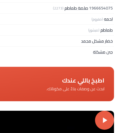
1966654075
صلصة طماطم
(2273)
لحمه
(مفروم)
طماطم
(مبشور)
خضار مشكل مجمد
جبن مشكلة
اطبخ باللي عندك
ابحث عن وصفات بناءً على مكوناتك.