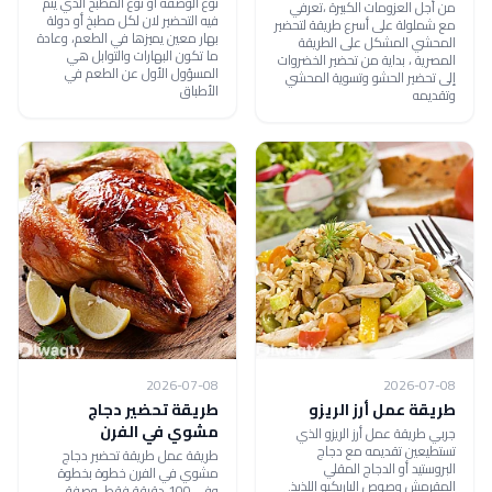
نوع الوصفة أو نوع المطبخ الذي يتم
من أجل العزومات الكبيرة ،تعرفي
فيه التحضير لان لكل مطبخ أو دولة
مع شملولة على أسرع طريقة لتحضير
بهار معين يميزها في الطعم، وعادة
المحشي المشكل على الطريقة
ما تكون البهارات والتوابل هي
المصرية ، بداية من تحضير الخضروات
المسؤول الأول عن الطعم في
إلى تحضير الحشو وتسوية المحشي
الأطباق
وتقديمه
2026-07-08
2026-07-08
طريقة عمل أرز الريزو
طريقة تحضير دجاج
مشوي في الفرن
جربي طريقة عمل أرز الريزو الذي
تستطيعين تقديمه مع دجاج
طريقة عمل طريقة تحضير دجاج
البروستيد أو الدجاج المقلي
مشوي في الفرن خطوة بخطوة
المقرمش وصوص الباربكيو اللذيذ.
وفي 100 دقيقة فقط. وصفة