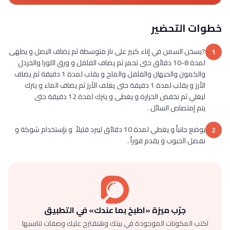
خطوات التحضير
?يسخن السمن في إناء كبير على نار متوسطة ثم يضاف البصل و يطهى
1
لمدة 8-10 دقائق حتى تحمر ثم يضاف الفلفل و ورق اللورا والخردل
والكمون والحبهان والفلفل والملح و يقلب لمدة 1 دقيقة ثم يضاف
الأرز و يقلب لمدة 1 دقيقة حتى يغلف الأرز ثم يضاف الماء و يترك
ليغلي ثم نخفض الحرارة و يغطى و يترك لمدة 12 دقيقة حتى
يتم إمتصاص السائل .
يوضع جانباً و يغطي لمدة 10 دقائق ليبرد قليلاً و بإستخدام شوكة و
2
نفصل الحبوب و يقدم فوراً .
جرّب ميزة «اطبخ بما عندك» في التطبيق
اكتب المكونات الموجودة في بيتك وهنقترح عليك وصفات تناسبها