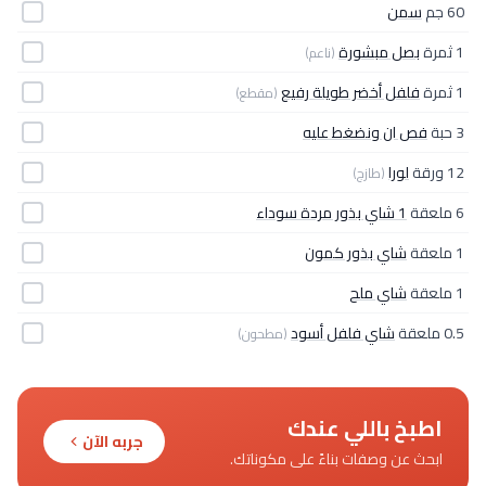
60 جم
سمن
1 ثمرة
بصل مبشورة
(ناعم)
1 ثمرة
فلفل أخضر طويلة رفيع
(مقطع)
3 حبة
فص ان ونضغط عليه
12 ورقة
لورا
(طازج)
6 ملعقة
1 شاي بذور مردة سوداء
1 ملعقة
شاي بذور كمون
1 ملعقة
شاي ملح
0.5 ملعقة
شاي فلفل أسود
(مطحون)
اطبخ باللي عندك
جربه الآن
ابحث عن وصفات بناءً على مكوناتك.