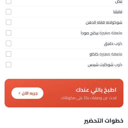
بيض
فانيليا
شوكولاته قابله للدهن
ملعقة صغيرة
بيكنج صودا
كوب
دقيق
ملعقة صغيرة
كاكاو
كوب
شوكليت شيبس
اطبخ باللي عندك
جربه الآن
ابحث عن وصفات بناءً على مكوناتك.
خطوات التحضير