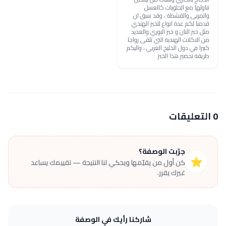
تناولها مع الحلويات كالعسل
والمربى والقشطة ، وقد سبق ان
قدمنا لكم عدة انواع للخبز الهندي
مثل خبز النان و خبز البوري والعديد
من الاكلات الهندية التي تلقى رواجا
كبيرا في دول الخليج العربي ، واليكم
طريقة تحضير هذا الخبز
0 التعليقات
جرّبت الوصفة؟
⭐
كن أول من يقيّمها ويحكي لنا النتيجة — تقييمك يساعد
غيرك يقرر.
شاركنا رأيك في الوصفة