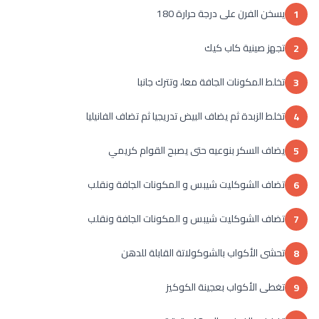
يسخن الفرن على درجة حرارة 180
1
تجهز صينية كاب كيك
2
تخلط المكونات الجافة معا، وتترك جانبا
3
تخلط الزبدة ثم يضاف البيض تدريجيا ثم تضاف الفانيليا
4
يضاف السكر بنوعيه حتى يصبح القوام كريمي
5
تضاف الشوكليت شيبس و المكونات الجافة ونقلب
6
تضاف الشوكليت شيبس و المكونات الجافة ونقلب
7
تحشى الأكواب بالشوكولاتة القابلة للدهن
8
تغطى الأكواب بعجينة الكوكيز
9