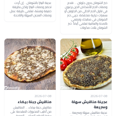
خبز الشوفان بدون جلوتين ... نقدم
عجينة البيتزا بالشوفان .. إن أردت
وصفات الخبز للأشخاص الذين يرغبون
تحضير وصفات البيتزا ولكن بطريقة
في تناول الخبز الخالي من الجلوتين أو
خفيفة وهشة، تعلمي طريقة عمل
بسعرات حرارية منخفضة، جربي خبز
وصفات العجين السهلة والناجحة
الشوفان في مطبخك وتمتعي
بالصحة والعافية تعلمي أيضاً: خبز
الشوفان بثلاث مكونات
2026-07-08
2026-07-08
عجينة مناقيش سهلة
مناقيش جبنة بيضاء
وسريعة
مناقيش جبنة بيضاء ... المناقيش
من أطيب المخبوزات المقدمة على
عجينة مناقيش سهلة وسريعة ...
سفرة الفطور الصباحي اليومية،