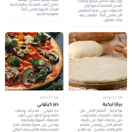
إليكِ دليلكِ الكامل لتحضير وصفات
حضري أطيب المعجنات بطعم الجبنة
العجين المناسبة لجميع أنواع
البيضاء الشهية تعلمي أيضاً:
المخبوزات، جربي عجينة المناقيش
منقوشة الكشك
الآن تعلمي أيضاً: مناقيش جبنة
بيضاء بالزيتون
2026-07-08
2026-07-08
بيتزا تركية
خبز كيتوني
بيتزا تركية ... المطبخ التركي غني
خبز كيتوني ... نقدم لك ، وصفات
بوصفات المعجنات والمخبوزات،
خاصة برجيم الكيتو، جربي أطيب
جربي وصفات البيتزا على طريقة
المخبوزات السهلة والسريعة،
المطبخ التركي وتمتعي بالطعم
وقدمي على سفرتك وصفات الخبز
الرائع واللذيذ شاهدي: برك باللحم
المعدة بعناية لتلائم رجيمك المثالي