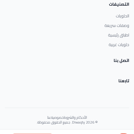
التصنيفات
الحلويات
وصفات سريعة
اطباق رئيسية
حلويات غربية
اتصل بنا
تابعنا
الأحكام والشروط
خصوصية
عنا
© 2026 Dlwaqty. جميع الحقوق محفوظة.
Powered by
GAIT