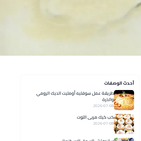
أحدث الوصفات
طريقة عمل سوفليه أومليت الديك الرومي
والذرة
2026-07-08
كب كيك مربى التوت
2026-07-08