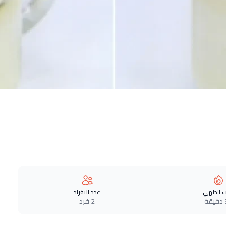
 الطهي
عدد الافراد
ة
2 فرد