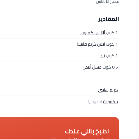
عصير الأناناس
المقادير
1 كوب
أناناس كمبوت
1 كوب
آيس كريم فانيليا
1 كوب
ثلج
0.5 كوب
عسل أبيض
كريم شانتى
مكسرات
(مجروش)
اطبخ باللي عندك