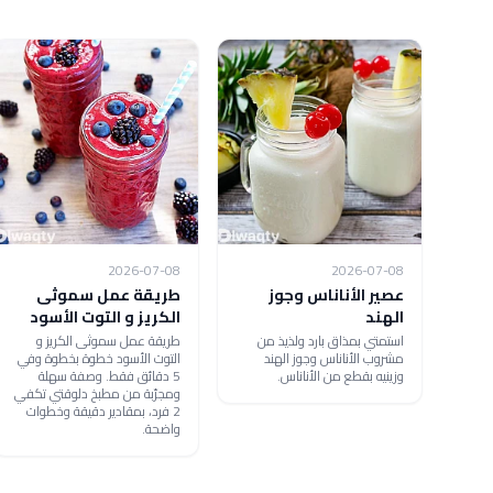
2026-07-08
2026-07-08
عصير الأناناس وجوز
طريقة عمل سموثى
الهند
الكريز و التوت الأسود
استمتي بمذاق بارد ولذيذ من
طريقة عمل سموثى الكريز و
مشروب الأناناس وجوز الهند
التوت الأسود خطوة بخطوة وفي
وزينيه بقطع من الأناناس.
5 دقائق فقط. وصفة سهلة
ومجرّبة من مطبخ دلوقتي تكفي
2 فرد، بمقادير دقيقة وخطوات
واضحة.