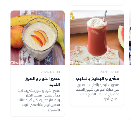
2026-07-08
2026-07-08
مشروب البطيخ بالحليب
عصير الخوخ والموز
اللذيذ
مشروب البطيخ بالحليب.....تغلبي
علي حرارة الجو في شهور الصيف
عصير الخوخ والموز مشروب لذيذ
وحضري مشروب البطيخ بالحليب
جداً ومغذي سيحبه الكبار
المثلج اللذيذ.
والصغار حضريه لكل أفراد عائلتك.
قدمي لهم أيضًا:عصير التوت
والليمون