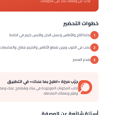
ابحث عن وصفات بناءً على مكوناتك.
خطوات التحضير
يخلط الثلج والأناناس وعسل النحل والآيس كريم في الخلاط
1
يصب في الكوب ويزين بقطع الأناناس والكريم شانتي والمكسرات
2
يقدم العصير
3
جرّب ميزة «اطبخ بما عندك» في التطبيق
اكتب المكونات الموجودة في بيتك وهنقترح عليك وصف
وقيّم وصفاتك المفضلة.
أسئلة شائعة عن الوصفة