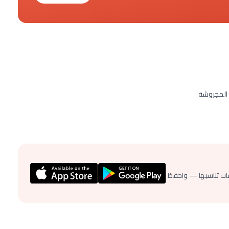
 المجروشة
ات تناسبها — واحفظ