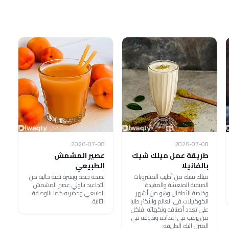
2026-07-08
2026-07-08
طريقة عمل ميلك شيك
عصير المشمش
بالفانيلا
الطبيعي
ميلك شيك من أطيب المشروبات
لصحة جيدة وبشرة نقية خالية من
الصيفية المنعشة والمفيدة
التجاعيد تناولي عصير المشمش
وخاصة للأطفال وهو من أشهر
الطبيعي وحضريه كما بالوصفة
الكوكتيلات في العالم والأكثر طلبا
التالية.
على تعدد أصنافه ونكهاته .فلكل
من يرغب في اعداده وتذوقه في
المنزل اليك الطريقة: