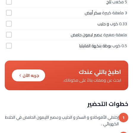
5 مكعب
ثلج
3 ملعقة كبيرة
سكر أبيض
0.33 كوب
و حليب
ملعقة صغيرة
عصير ليمون حامض
0.5 كوب
بوظة بنكهة الفانيليا
اطبخ باللي عندك
جربه الآن
ابحث عن وصفات بناءً على مكوناتك.
خطوات التحضير
إخلطي الأفوكادو و السكر و الحليب وعصير الليمون الحامض في الخلاط
1
الكهربائي .