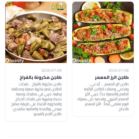
2026-07-08
2026-07-08
طاجن الرز المعمر
طاجن مكرونة بالفراخ
طاجن الرز المعمر ... أبدعي ،
طاجن مكرونة بالفراخ .. طبخات
وقدمي وصفات الطاجن الرائعة
الطاجن تتميز بنكهة مميزة ومختلفة
الطعم والمميزة جداً، جربي الأرز
وطيبة، جربي في مطبخك وصفة
المعمر الشهي وقدميه على سفرتك
جديدة وشهية من طبخات الدجاج
اليوم تعلمي أيضاً: الأرز المعمر
والمكرونة اللذيذة على طريقة مطبخ
بالدجاج
سيدتي وبالصحة والعافية شاهدي:
طاجن اللحم بالفيديو