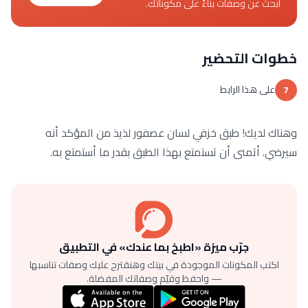
ابحث عن وصفات بناءً على مكوناتك.
خطوات التحضير
على هذا الرابط
7
وهناك لديك! طبق خزفي لسان عصفور لذيذ من المؤكد أنه
سيرضي. أتمنى أن تستمتع بهذا الطبق بقدر ما أستمتع به.
جرّب ميزة «اطبخ بما عندك» في التطبيق
اكتب المكونات الموجودة في بيتك وهنقترح عليك وصفات تناسبها
— واحفظ وقيّم وصفاتك المفضلة.