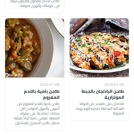
طاجن الدجاج بالليمون والزيتون جربيه
في عزوماتك وأبهري ضيوفك
2026-07-08
2026-07-08
طاجن الباذنجان بالجبنة
طاجن بامية باللحم
الموتزاريلا
المفروم
الباذنجان ملئ بالعديد من الفوائد
طاجن بامية باللحم المفروم من
الغذائية المذهلة حضريه اليوم بهذة
أشهي وأسهل الطواجن التي
الطريقة!
يمكنك اعتمادها علي سفرتك
المميزة. تعلمي معنا أيضاً طريقة
تحضير: طاجن الجمبري بالبشاميل