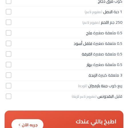
كوب
مرق دجاج
1 حبة
البصل
(مفروم ناعم)
250 جم
اللحم
(مفروم ناعم)
0.5 ملعقة صغيرة
ملح
0.5 ملعقة صغيرة
فلفل أسود
0.5 ملعقة صغيرة
القرفة
0.5 ملعقة صغيرة
بهار
3 ملعقة كبيرة
الزبدة
ربع كوب
جبنة بازميزان
(للوجه)
قليل
البقدونس
(مفروم ناعم للزينة)
اطبخ باللي عندك
جربه الآن