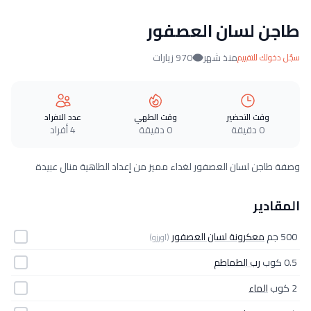
طاجن لسان العصفور
منذ شهر
970 زيارات
سجّل دخولك للتقييم
وقت التحضير
وقت الطهي
عدد الافراد
0 دقيقة
0 دقيقة
4 أفراد
وصفة طاجن لسان العصفور لغداء مميز من إعداد الطاهية منال عبيدة
المقادير
500 جم
معكرونة لسان العصفور
(اورزو)
0.5 كوب
رب الطماطم
2 كوب
الماء