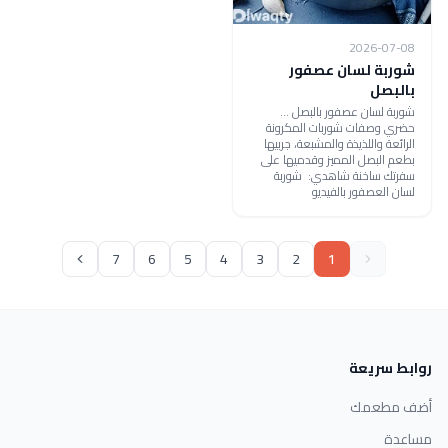
2026-07-08
شوربة لسان عصفور
بالبصل
شوربة لسان عصفور بالبصل ...
حضري وصفات شوربات المكرونة
الرائعة واللذيذة والمشبعة، جربيها
بطعم البصل المميز وقدميها على
سفرتك ساخنة شاهدي: شوربة
لسان العصفور بالفيديو
7
6
5
4
3
2
1
روابط سريعة
أضف مطعمك
مساعدة