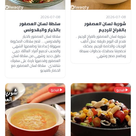
2026-07-08
2026-07-08
شوربة لسان العصفور
سلطة لسان العصفور
بالفراخ للرجيم
بالخيار والبقدونس
شوربة لسان العصفور بالفراخ للرجيم ..
سلطة لسان العصفور بالخيار
نقدم لكِ اليوم طريقة عمل أطيب
والبقدونس ... تتميز سلطات المكرونة
الوجبات والخاصة للرجيم، يمكنك
بسهولة إعدادها وطعمها الشهي
تحضيرها بمطبخك بخطوات بسيطة
والمحبب لجميع أفراد العائلة، جربي
وبطعم مميز وشهي
طبق جديد وشهي من سلطة لسان
العصفور وقدميها باردة على سفرتك
شاهدي: سلطة لسان العصفور مع
الخضار بالفيديو
فيديو
فيديو