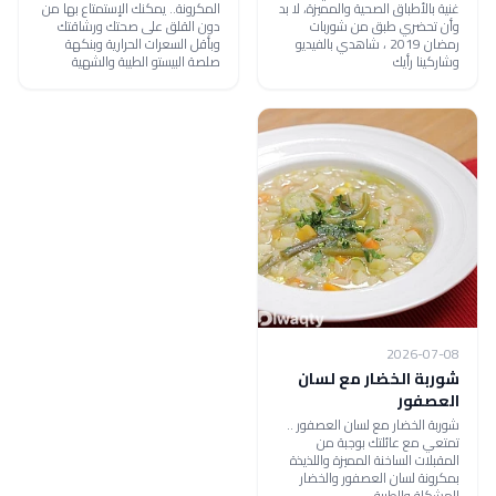
غنية بالأطباق الصحية والمميزة، لا بد
المكرونة.. يمكنك الإستمتاع بها من
وأن تحضري طبق من شوربات
دون القلق على صحتك ورشاقتك
رمضان 2019 ، شاهدي بالفيديو
وبأقل السعرات الحرارية وبنكهة
وشاركينا رأيك
صلصة البيستو الطيبة والشهية
2026-07-08
شوربة الخضار مع لسان
العصفور
شوربة الخضار مع لسان العصفور ..
تمتعي مع عائلتك بوجبة من
المقبلات الساخنة المميزة واللذيذة
بمكرونة لسان العصفور والخضار
المشكلة والطيبة