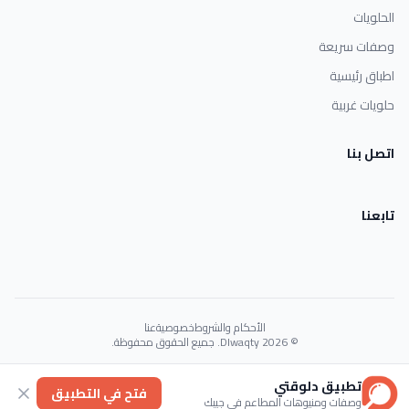
الحلويات
وصفات سريعة
اطباق رئيسية
حلويات غربية
اتصل بنا
تابعنا
الأحكام والشروط
خصوصية
عنا
© 2026 Dlwaqty. جميع الحقوق محفوظة.
Powered by
GAIT
تطبيق دلوقتي
فتح في التطبيق
وصفات ومنيوهات المطاعم في جيبك