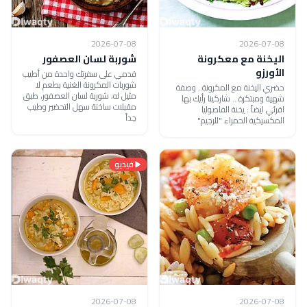
2026-07-08
2026-07-08
اليخنة مع معكرونة
شوربة لسان العصفور
الأورزو
قدمي على سفرتك واحدة من أطيب
شوربات المكرونة الغنية بطعم لا
حضري اليخنة مع المكرونة.. وصفة
مثيل له، شوربة لسان العصفور، طبق
شهية ومبتكرة .. شاركينا رأيك بها
مقبلات ساخنة سهل التحضير وطيب
اقرئي ايضاً : يخنة الفاصوليا
جداً
المكسيكية الحمراء "للرجيم"
فيديو
2026-07-08
2026-07-08