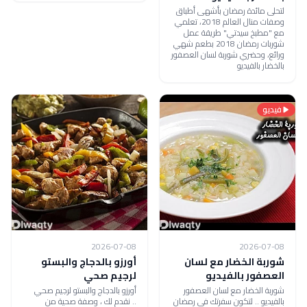
لتحلى مائدة رمضان بأشهى أطباق
وصفات منال العالم 2018، تعلمي
مع "مطبخ سيدتي" طريقة عمل
شوربات رمضان 2018 بطعم شهي
ورائع، وحضري شوربة لسان العصفور
بالخضار بالفيديو
فيديو
2026-07-08
2026-07-08
شوربة الخضار مع لسان
أورزو بالدجاج والبستو
العصفور بالفيديو
لرجيم صحي
شوربة الخضار مع لسان العصفور
أورزو بالدجاج والبستو لرجيم صحي
بالفيديو .. لتكون سفرتك في رمضان
.. نقدم لك ، وصفة صحية من