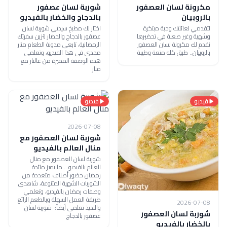
مكرونة لسان العصفور
شوربة لسان عصفور
بالروبيان
بالدجاج والخضار بالفيديو
لتقدمي لعائلتك وجبة مبتكرة
اختار لك مطبخ سيدتي شوربة لسان
وشهية وغير صعبة في تحضيرها
عصفور بالدجاج والخضار لتزين سفرتك
نقدم لك مكرونة لسان العصفور
الرمضانية، تابعي مدونة الطعام منار
بالروبيان.. طبق كله متعة وطيبة
مجدي في هذا الفيديو، وتعلمي
هذه الوصفة المميزة من عالنار مع
منار
فيديو
فيديو
2026-07-08
شوربة لسان العصفور مع
منال العالم بالفيديو
شوربة لسان العصفور مع منال
العالم بالفيديو .. ما يميز مائدة
رمضان حضور أصناف متعددة من
الشوربات الشهية المتنوعة، شاهدي
وصفات رمضان بالفيديو، وتعلمي
طريقة العمل السهلة وبالطعم الرائع
2026-07-08
واللذيذ تعلمي أيضاً: شوربة لسان
شوربة لسان العصفور
عصفور بالدجاج
بالخضار بالفيديو