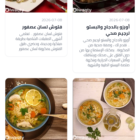
2026-07-08
2026-07-08
أورزو بالدجاج والبستو
فتوش لسان عصفور
لرجيم صحي
فتوش لسان عصفور .. تعلمي
أشهى المقبلات الشامية بطريقة
أورزو بالدجاج والبستو لرجيم صحي
مبتكرة وجديدة، وحضري طبق
.. نقدم لك ، وصفة صحية من
الفتوش بمكرونة لسان عصفور
المكرونة.. يمكنك الإستمتاع بها من
دون القلق على صحتك ورشاقتك
وبأقل السعرات الحرارية وبنكهة
صلصة البيستو الطيبة والشهية