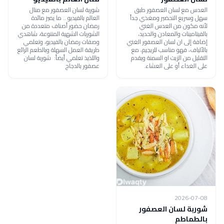
العدس مع لسان العصفور طبق
شوربة لسان العصفور مع منال
سهل وسريع التحضير ومغذي جداً
العالم بالفيديو .. ما يميز مائدة
لأنه مكون من العدس الغني
رمضان حضور أصناف متعددة من
بالفيتامينات والمعادن والحديد،
الشوربات الشهية المتنوعة، شاهدي
إضافة إلى ان لسان العصفور الغني
وصفات رمضان بالفيديو، وتعلمي
بالألياف، فهو مناسب للريجيم، مع
طريقة العمل السهلة وبالطعم الرائع
التقليل من الزيت او السمنة ويقدم
واللذيذ تعلمي أيضاً: شوربة لسان
على الغداء أو على العشاء.
عصفور بالدجاج
2026-07-08
شوربة لسان العصفور
بالطماطم