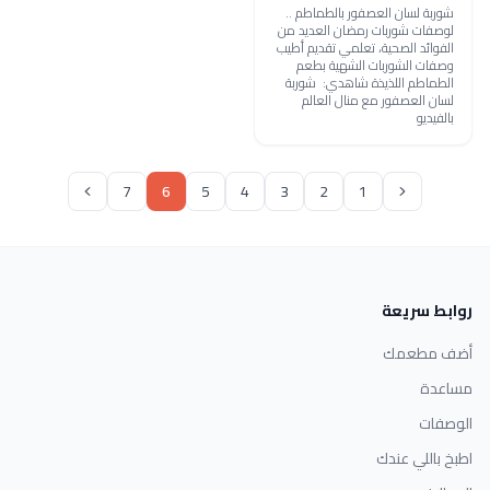
شوربة لسان العصفور بالطماطم ..
لوصفات شوربات رمضان العديد من
الفوائد الصحية، تعلمي تقديم أطيب
وصفات الشوربات الشهية بطعم
الطماطم اللذيذة شاهدي: شوربة
لسان العصفور مع منال العالم
بالفيديو
7
6
5
4
3
2
1
روابط سريعة
أضف مطعمك
مساعدة
الوصفات
اطبخ باللي عندك