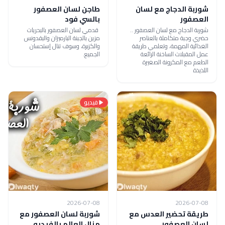
شوربة الدجاج مع لسان
طاجن لسان العصفور
العصفور
بالسي فود
شوربة الدجاج مع لسان العصفور ..
قدمىِ لسان العصفور بالبحريات
حضري وجبة متكاملة بالعناصر
مزين بالجبنة البارميزان والبقدونس
الغذائية المهمة، وتعلمي طريقة
والكزبرة، وسوف تنال إستحسان
عمل المقبلات الساخنة الرائعة
الجميع.
الطعم مع المكرونة الصغيرة
اللذيذة
فيديو
2026-07-08
2026-07-08
طريقة تحضير العدس مع
شوربة لسان العصفور مع
لسان العصفور
منال العالم بالفيديو