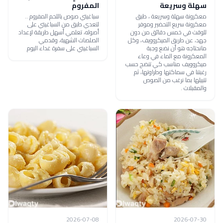
سهلة وسريعة
المفروم
معكرونة سهلة وسريعة ، طبق
سباغيتي صوص باللحم المفروم ..
معكرونة سريع التحضير وموفر
لتعدي طبق من السباغيتي على
للوقت في خمس دقائق من دون
أصوله، تعلمي أسهل طريقة لإعداد
جهد، عن طريق الميكروويف، وكل
الصلصات الشهية، وقدمي
مانحتاجه هو أن نضع وجبة
السباغيتي على سفرة غداء اليوم
المعكرونة مع الماء في وعاء
ميكروويف مناسب كي تنضج حسب
رغبتنا في سماكتها وطراوتها، ثم
تتبيلها بما نرغب من الصوص
والمقبلات .
2026-07-08
2026-07-30