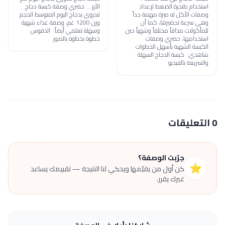
استخدام طنجرة الضغط لإعداد
الأرز ... حضري وصفة كبسة دجاج
وصفات الأكل له ميزة مهمة جداً
تندروي بدجاج اليوم المتوسط الحجم
وهي سرعة تحضيرها، كما أن
وزن 1200 غم، وصفة غداء شهية
للمأكولات مذاقاً مختلفاً وشهياً حين
وسهلة تعلمي أيضاً: الدقوس
استخدامها، حضري وصفات
خطوة بخطوة بالصور
الكبسة الشهية بأسهل الخطوات
شاهدي: كبسة الدجاج السهلة
والسريعة بالفيديو
0 التعليقات
جرّبت الوصفة؟
⭐
كن أول من يقيّمها ويحكي لنا النتيجة — تقييمك يساعد
غيرك يقرر.