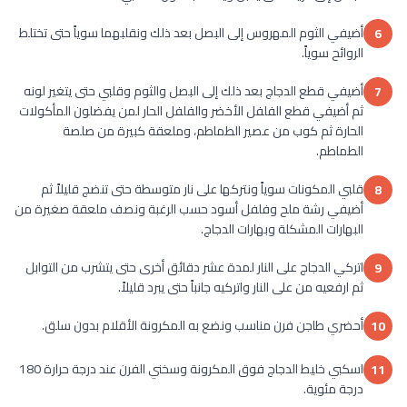
أضيفي الثوم المهروس إلى البصل بعد ذلك ونقلبهما سوياً حتى تختلط
6
الروائح سوياً.
أضيفي قطع الدجاج بعد ذلك إلى البصل والثوم وقلبي حتى يتغير لونه
7
ثم أضيفي قطع الفلفل الأخضر والفلفل الحار لمن يفضلون المأكولات
الحارة ثم كوب من عصير الطماطم، وملعقة كبيرة من صلصة
الطماطم.
قلبي المكونات سوياً ونتركها على نار متوسطة حتى تنضج قليلاً ثم
8
أضيفي رشة ملح وفلفل أسود حسب الرغبة ونصف ملعقة صغيرة من
البهارات المشكلة وبهارات الدجاج.
اتركي الدجاج على النار لمدة عشر دقائق أخرى حتى يتشرب من التوابل
9
ثم ارفعيه من على النار واتركيه جانباً حتى يبرد قليلاً.
أحضري طاجن فرن مناسب ونضع به المكرونة الأقلام بدون سلق.
10
اسكبي خليط الدجاج فوق المكرونة وسخني الفرن عند درجة حرارة 180
11
درجة مئوية.