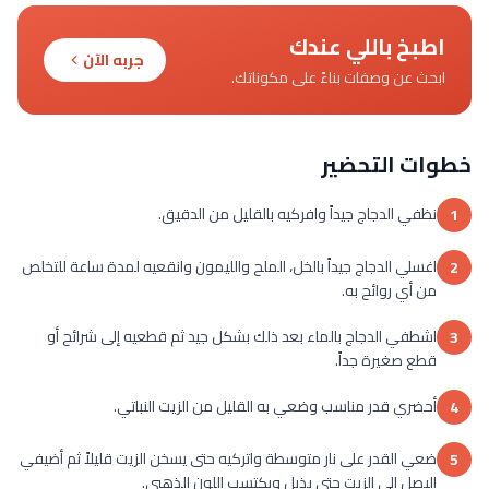
اطبخ باللي عندك
جربه الآن
ابحث عن وصفات بناءً على مكوناتك.
خطوات التحضير
نظفي الدجاج جيداً وافركيه بالقليل من الدقيق.
1
اغسلي الدجاج جيداً بالخل، الملح والليمون وانقعيه لمدة ساعة للتخلص
2
من أي روائح به.
اشطفي الدجاج بالماء بعد ذلك بشكل جيد ثم قطعيه إلى شرائح أو
3
قطع صغيرة جداً.
أحضري قدر مناسب وضعي به القليل من الزيت النباتي.
4
ضعي القدر على نار متوسطة واتركيه حتى يسخن الزيت قليلاً ثم أضيفي
5
البصل إلى الزيت حتى يذبل ويكتسب اللون الذهبي.