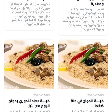
ومغذية
مكرونه صحيه بالخضار مناسبة للدايت
فهي تحتوي على القليل من الباستا
نقدم لكم وصفة مقلوبة الدجاج
مع الكثير من الخضراوات المفيدة
والخضراوات وهي من وصفات
مثل البروكلي والأرضي شوكي
أعضاء مطبخ سيدتي، حضرتها رولا
والفاصوليا والطماطم وغيرها مع
من الإمارات العربية المتحدة، وصفة
صلصة إيطالية شهية .
مميزة وشهية وبطريقة مبتكرة
وسهلة التحضير أيضاً
2026-07-08
2026-07-08
كبسة الدجاج في حلة
كبسة دجاج تندوري بدجاج
ضغط
اليوم مع الأرز
كبسة الدجاج في حلة ضغط ..
كبسة دجاج تندوري بدجاج اليوم مع