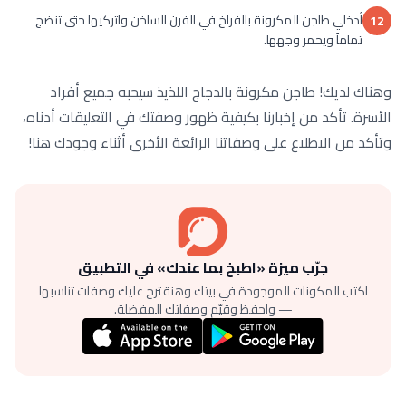
أدخلي طاجن المكرونة بالفراخ في الفرن الساخن واتركيها حتى تنضج
12
تماماً ويحمر وجهها.
وهناك لديك! طاجن مكرونة بالدجاج اللذيذ سيحبه جميع أفراد
الأسرة. تأكد من إخبارنا بكيفية ظهور وصفتك في التعليقات أدناه،
وتأكد من الاطلاع على وصفاتنا الرائعة الأخرى أثناء وجودك هنا!
جرّب ميزة «اطبخ بما عندك» في التطبيق
اكتب المكونات الموجودة في بيتك وهنقترح عليك وصفات تناسبها
— واحفظ وقيّم وصفاتك المفضلة.