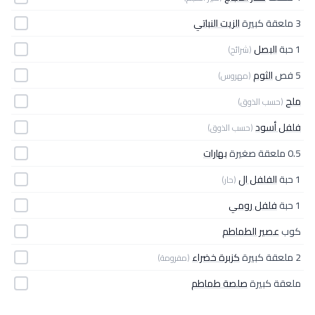
3 ملعقة كبيرة
الزيت النباتي
1 حبة
البصل
(شرائح)
5 فص
الثوم
(مهروس)
ملح
(حسب الذوق)
فلفل أسود
(حسب الذوق)
0.5 ملعقة صغيرة
بهارات
1 حبة
الفلفل ال
(حار)
1 حبة
فلفل رومي
كوب
عصير الطماطم
2 ملعقة كبيرة
كزبرة خضراء
(مفرومة)
ملعقة كبيرة
صلصة طماطم