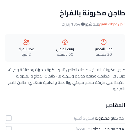
طاجن مكرونة بالفراخ
منذ شهر
1364 زيارات
سجّل دخولك للتقييم
وقت التحضير
وقت الطهي
عدد الافراد
20 دقيقة
60 دقيقة
2 فرد
طاجن مكرونة بالفراخ .. طبخات الطاجن تتميز بنكهة مميزة ومختلفة وطيبة،
جربي في مطبخك وصفة جديدة وشهية من طبخات الدجاج والمكرونة
اللذيذة على طريقة مطبخ سيدتي وبالصحة والعافية شاهدي: طاجن اللحم
بالفيديو
المقادير
0.5 كيلو
معكرونة
(مكرونة أقلام)
4 قطعة
صدر الدجاج
(كبير الحجم)