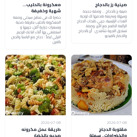
صينية رز بالدجاج
معكرونة بالحليب...
شهية وخفيفة
صينية رز بالدجاج ... وصفة جديدة
وسهلة وسريعة نقدمها لك لوجبة
حضرنا لك في مطبخ سيدتي وصفة
الغداء الرئيسية، جربي طبخات الدجاج
المعكرونة بالحليب بطريقة صحية
الرائعة الطعم مع الأرز، وصفة
وبسعرات حرارية أقل، جربيها و
تستحق التجربة شاهدي: أرز بالدجاج
استمتعي بها أثناء اتباعك للرجيم.
والخضار بالفيديو
اقرئي ايضاً : دجاج مع الباستا والجبن
بالفرن
2026-07-08
2026-07-08
مقلوبة الدجاج
طريقة عمل مكرونه
والخضراوات.. سهلة
صحيه بالخضار