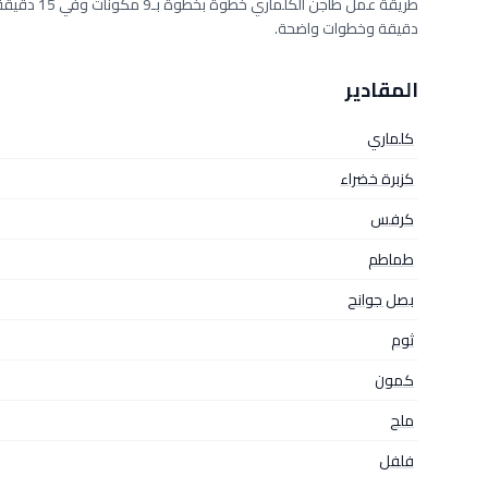
دقيقة وخطوات واضحة.
المقادير
كلماري
كزبرة خضراء
كرفس
طماطم
بصل جوانح
ثوم
كمون
ملح
فلفل