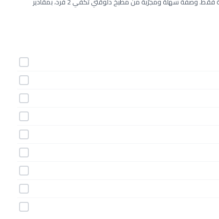
طريقة عمل طاجن الكلماري خطوة بخطوة بـ9 مكونات وفي 15 دقيقة فقط. وصفة سهلة ومجرّبة من مطبخ دلوقتي تكفي 2 فرد، بمقادير