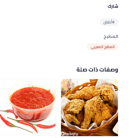
شارك
#أطباق
المطبخ
المطبخ المغربي
وصفات ذات صلة