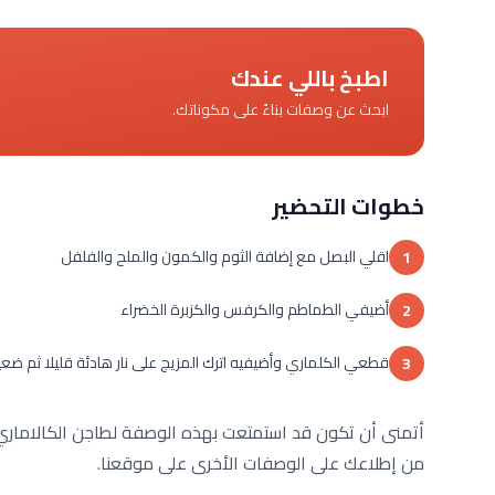
اطبخ باللي عندك
ابحث عن وصفات بناءً على مكوناتك.
خطوات التحضير
اقلي البصل مع إضافة الثوم والكمون والملح والفلفل
1
أضيفي الطماطم والكرفس والكزبرة الخضراء
2
قطعي الكلماري وأضيفيه اترك المزيج على نار هادئة قليلا ثم ضع
3
أتمنى أن تكون قد استمتعت بهذه الوصفة لطاجن الكالاماري. إ
من إطلاعك على الوصفات الأخرى على موقعنا.