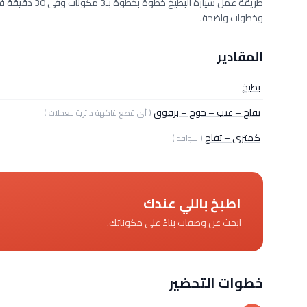
وخطوات واضحة.
المقادير
بطيخ
تفاح – عنب – خوخ – برقوق
( أى قطع فاكهة دائرية للعجلات )
كمثرى – تفاح
( للنوافذ )
اطبخ باللي عندك
ابحث عن وصفات بناءً على مكوناتك.
خطوات التحضير