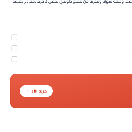
طريقة عمل سيارة البطيخ خطوة بخطوة بـ3 مكونات وفي 30 دقيقة فقط. وصفة سهلة ومجرّبة من مطبخ دلوقتي تكفي 2 فرد، بمقادير دقيقة
جربه الآن