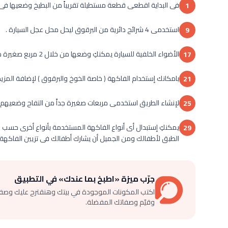
فى البداية اقطعى قطعة مستطيلة تقريباً من البطيخ وضعيها فى 
1
استخدمى 4 شرائح دائرية من البرقوق ليحل محل عجل السيارة .
9
الأضواء الخلفية للسيارة يمكنكِ وضعها من خلال 2 مربع صغيرة من الخوخ الغير مقشر .
17
بامكانك إستخدام الفاكهة ( خاصة الخوخ والبرقوق ) لإضافة المزيد م
21
لإنشاء الطريق استخدمى مربعات صغيرة جداً من التفاح وضعيهم عل
25
يمكنكِ إستبدال أى أنواع الفاكهة المستخدمة بأنواع أخرى حسب ال
29
الطبق لأطفالك ومن الجميل أن يشارك أطفالك فى تزيين الفاكهة 
جرّب ميزة «اطبخ بما عندك» في التطبيق
اكتب المكونات الموجودة في بيتك وهنقترح عليك وصف
وقيّم وصفاتك المفضلة.