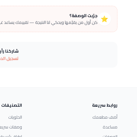
جرّبت الوصفة؟
⭐
كن أول من يقيّمها ويحكي لنا النتيجة — تقييمك يساعد غير
شاركنا رأ
تسجيل الد
روابط سريعة
التصنيفات
أضف مطعمك
الحلويات
مساعدة
وصفات سريع
الوصفات
اطباق رئيسية