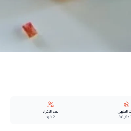
 الطهي
عدد الافراد
ة
2 فرد