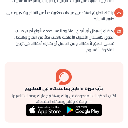
التفاصيل للسيارة مثل النوافذ الجانبية و الابواب والشبكة الأمامية .
لإنشاء الطريق استخدمى مربعات صغيرة جداً من التفاح وضعيهم على
25
جانبى السيارة .
يمكنكِ إستبدال أى أنواع الفاكهة المستخدمة بأنواع أخرى حسب
29
الذوق كاستبدال الأضواء الأمامية بالعنب بدلاً من التفاح وهكذا ،
قدمى الطبق لأطفالك ومن الجميل أن يشارك أطفالك فى تزيين
الفاكهة بأنفسهم .
جرّب ميزة «اطبخ بما عندك» في التطبيق
اكتب المكونات الموجودة في بيتك وهنقترح عليك وصفات تناسبها
— واحفظ وقيّم وصفاتك المفضلة.