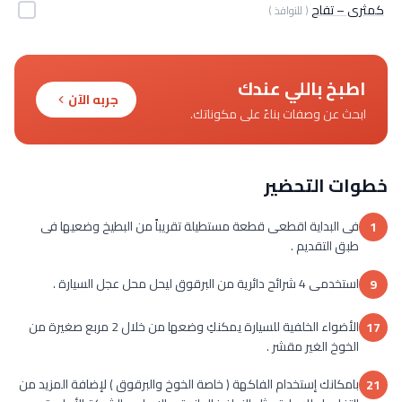
كمثرى – تفاح
( للنوافذ )
اطبخ باللي عندك
جربه الآن
ابحث عن وصفات بناءً على مكوناتك.
خطوات التحضير
فى البداية اقطعى قطعة مستطيلة تقريباً من البطيخ وضعيها فى
1
طبق التقديم .
استخدمى 4 شرائح دائرية من البرقوق ليحل محل عجل السيارة .
9
الأضواء الخلفية للسيارة يمكنكِ وضعها من خلال 2 مربع صغيرة من
17
الخوخ الغير مقشر .
بامكانك إستخدام الفاكهة ( خاصة الخوخ والبرقوق ) لإضافة المزيد من
21