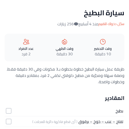
سيارة البطيخ
منذ 4 أسابيع
256 زيارات
سجّل دخولك للتقييم
وقت التحضير
وقت الطهي
عدد الافراد
10 دقيقة
30 دقيقة
2 فرد
طريقة عمل سيارة البطيخ خطوة بخطوة بـ3 مكونات وفي 30 دقيقة فقط.
وصفة سهلة ومجرّبة من مطبخ دلوقتي تكفي 2 فرد، بمقادير دقيقة
وخطوات واضحة.
المقادير
بطيخ
تفاح – عنب – خوخ – برقوق
( أى قطع فاكهة دائرية للعجلات )