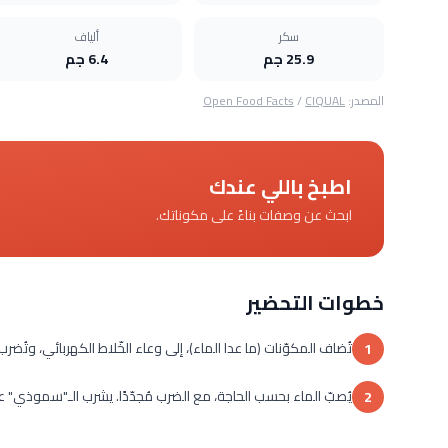
سكر
ألياف
25.9 جم
6.4 جم
المصدر:
CIQUAL
/
Open Food Facts
اطبخ باللي عندك
ابحث عن وصفات بناءً على مكوناتك.
خطوات التحضير
تُضاف المكوّنات (ما عدا الماء)، إلى وعاء الخّلاط الكهربائي، وتُ
1
يُصبّ الماء بحسب الحاجة، مع الضرب مُجدّدًا. يشرب الـ"سموذي" ع
2