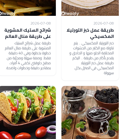
2026-07-08
2026-07-08
طريقة عمل خبز التورتيلا
شرائح الستيك المشوية
المكسيكي
على طريقة منال العالم
خبز التورتيلا المكسيكي .. يتم
طريقة عمل شرائح الستيك
تناولة مع الكثير من الحشوات
المشوية على طريقة منال العالم
المختلفة الحلو منها و الحادق و
خطوة بخطوة وفي 40 دقيقة
يقدم بأكثر من طريقة .. اليكم
فقط. وصفة سهلة ومجرّبة من
طريقة عمل خبز التورتيلا
مطبخ دلوقتي تكفي 4 أفراد،
المكسيكي في المنزل بكل
بمقادير دقيقة وخطوات واضحة.
سهولة