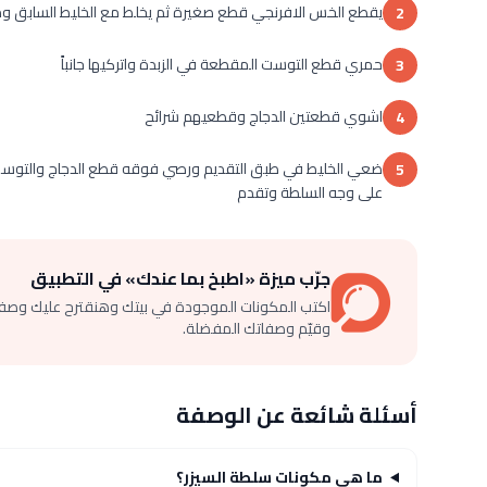
يقطع الخس الافرنجي قطع صغيرة ثم يخلط مع الخليط السابق ومع 
2
حمري قطع التوست المقطعة في الزبدة واتركيها جانباً
3
اشوي قطعتين الدجاج وقطعيهم شرائح
4
ضعي الخليط في طبق التقديم ورصي فوقه قطع الدجاج والتوست ال
5
على وجه السلطة وتقدم
جرّب ميزة «اطبخ بما عندك» في التطبيق
اكتب المكونات الموجودة في بيتك وهنقترح عليك وصف
وقيّم وصفاتك المفضلة.
أسئلة شائعة عن الوصفة
ما هي مكونات سلطة السيزر؟