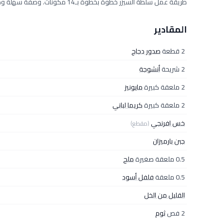
طريقة عمل سلطة السيزر خطوة بخطوة بـ14 مكونات. وصفة سهلة ومجرّبة من مطبخ دلوقتي تكفي 2 فرد، بمقادير دقيقة وخطوات واضحة.
المقادير
2 قطعة
صدور دجاج
2 شريحة
أنشوجة
2 ملعقة كبيرة
مايونيز
2 ملعقة كبيرة
كريما لباني
خس افرنجي
(مقطع)
جبن بارميزان
0.5 ملعقة صغيرة
ملح
0.5 ملعقة
فلفل أسود
القليل من الخل
2 فص
ثوم