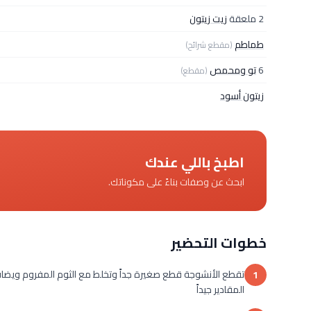
2 ملعقة
زيت زيتون
طماطم
(مقطع شرائح)
6
تو ومحمص
(مقطع)
زيتون أسود
اطبخ باللي عندك
ابحث عن وصفات بناءً على مكوناتك.
خطوات التحضير
تقطع الأنشوجة قطع صغيرة جداً وتخلط مع الثوم المفروم ويضاف ع
1
المقادير جيداً