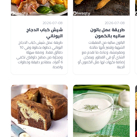
2026-07-08
2026-07-08
طريقة عمل باتون
شيش كباب الدجاج
ساليه بالكمون
اليوناني
الباتون ساليه من المقبلات
طريقة عمل شيش كباب الدجاج
الشهية وتتميز بأنها مالحة
اليوناني خطوة بخطوة وفي 10
ومقرمشة، وعادة ما تقدم مع
دقائق فقط. وصفة سهلة
الشاي أو في الفطور، ويمكن
ومجرّبة من مطبخ دلوقتي تكفي
إضافة نكهات لها مثل الكمون أو
6 أفراد، بمقادير دقيقة وخطوات
الجبنة
واضحة.