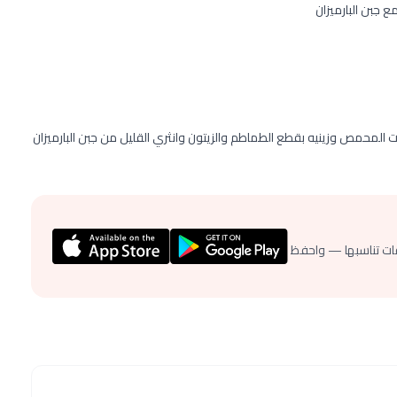
جبن البارميزان
محمص وزينيه بقطع الطماطم والزيتون وانثري القليل من جبن البارميزان
ات تناسبها — واحفظ