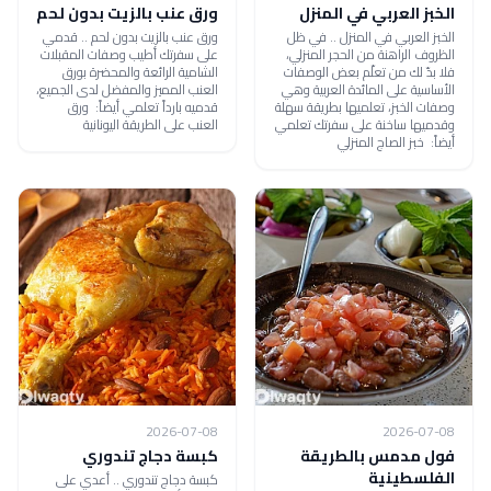
الخبز العربي في المنزل
ورق عنب بالزيت بدون لحم
الخبز العربي في المنزل .. في ظل
ورق عنب بالزيت بدون لحم .. قدمي
الظروف الراهنة من الحجر المنزلي،
على سفرتك أطيب وصفات المقبلات
فلا بدّ لك من تعلّم بعض الوصفات
الشامية الرائعة والمحضرة بورق
الأساسية على المائدة العربية وهي
العنب المميز والمفضل لدى الجميع،
وصفات الخبز، تعلميها بطريقة سهلة
قدميه بارداً تعلمي أيضاً: ورق
وقدميها ساخنة على سفرتك تعلمي
العنب على الطريقة اليونانية
أيضاً: خبز الصاج المنزلي
2026-07-08
2026-07-08
فول مدمس بالطريقة
كبسة دجاج تندوري
الفلسطينية
كبسة دجاج تندوري .. أعدي على