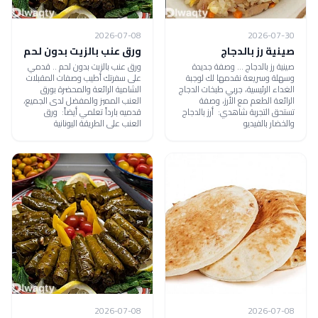
2026-07-08
2026-07-30
صينية رز بالدجاج
ورق عنب بالزيت بدون لحم
صينية رز بالدجاج ... وصفة جديدة
ورق عنب بالزيت بدون لحم .. قدمي
وسهلة وسريعة نقدمها لك لوجبة
على سفرتك أطيب وصفات المقبلات
الغداء الرئيسية، جربي طبخات الدجاج
الشامية الرائعة والمحضرة بورق
الرائعة الطعم مع الأرز، وصفة
العنب المميز والمفضل لدى الجميع،
تستحق التجربة شاهدي: أرز بالدجاج
قدميه بارداً تعلمي أيضاً: ورق
والخضار بالفيديو
العنب على الطريقة اليونانية
2026-07-08
2026-07-08