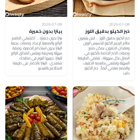
2026-07-08
2026-07-08
خبز الكيتو بدقيق اللوز
بيتزا بدون خميرة
خبز الكيتو بدقيق اللوز ... لمن يتبعون
بيتزا بدون خميرة ... اكتشفي الطعم
نظام الرجيم الكيتو لتخسيس الوزن
الرائع والمميزة لإعداد وصفات عجينة
وفقدان الدهون، يمكن صنع
البيتزا بدون استخدام الخميرة، وصفة
وصفات الخبز الخاصة بالكيتو في
سهلة وسريعة وبنفس المذاق الرائع
المنزل بكل سهولة ، تعلمي الطريقة
للبيتزا، جربيها اليوم في مطبخك
السهلة وتمتعي بطعمه الخفيف
شاهدي: البيتزا بالخضار على طريقة
والمميز تعلمي أيضاً: خبز الكيتو
المطاعم بالفيديو
دايت