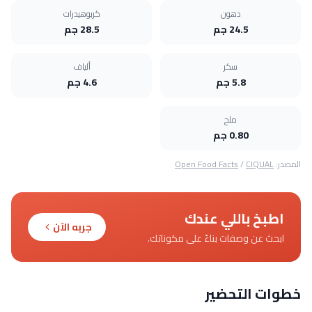
دهون
كربوهيدرات
24.5 جم
28.5 جم
سكر
ألياف
5.8 جم
4.6 جم
ملح
0.80 جم
المصدر:
CIQUAL
/
Open Food Facts
اطبخ باللي عندك
جربه الآن
ابحث عن وصفات بناءً على مكوناتك.
خطوات التحضير