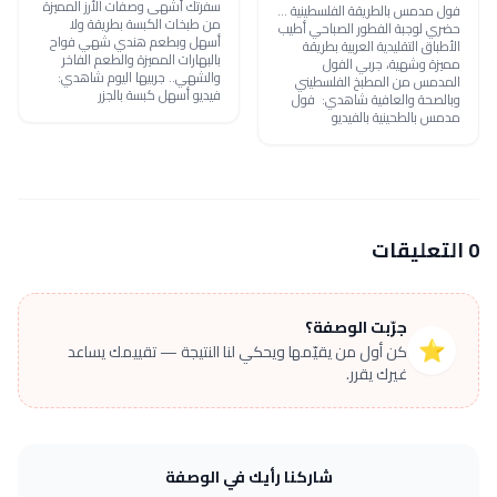
سفرتك أشهى وصفات الأرز المميزة
فول مدمس بالطريقة الفلسطينية ...
من طبخات الكبسة بطريقة ولا
حضري لوجبة الفطور الصباحي أطيب
أسهل وبطعم هندي شهي فواح
الأطباق التقليدية العربية بطريقة
بالبهارات المميزة والطعم الفاخر
مميزة وشهية، جربي الفول
والشهي.. جربيها اليوم شاهدي:
المدمس من المطبخ الفلسطيني
فيديو أسهل كبسة بالجزر
وبالصحة والعافية شاهدي: فول
مدمس بالطحينية بالفيديو
0 التعليقات
جرّبت الوصفة؟
⭐
كن أول من يقيّمها ويحكي لنا النتيجة — تقييمك يساعد
غيرك يقرر.
شاركنا رأيك في الوصفة