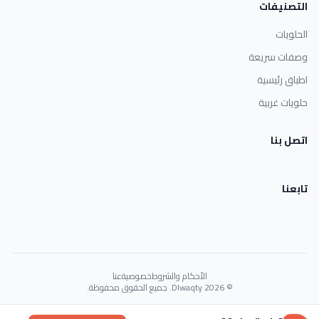
التصنيفات
الحلويات
وصفات سريعة
اطباق رئيسية
حلويات غربية
اتصل بنا
تابعنا
الأحكام والشروط
خصوصية
عنا
© 2026 Dlwaqty. جميع الحقوق محفوظة.
Powered by
GAIT