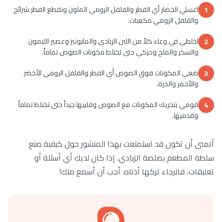
اغسلي الخضار أي الفطر والفلفل الرومي الملون ونقطع الفطر شرائح
1
والفلفل الرومي مكعبات.
اخلطي في وعاء كلاً من اللبن الزبادي والمايونيز وعصير الليمون
2
والسكر والملح وحركي حتى تختلط مكونات الصوص تماماً.
ضعي المكونات فوق الصوص أي الفطر والفلفل الرومي الأخضر
3
والأحمر والذرة.
قومي بتحريك المكونات مع الصوص وقلبيها جيداً حتى تختلط تماماً
4
وقدميها.
أتمنى أن تكون قد استمتعت بهذا المنشور حول كيفية صنع
سلطة المطعم بصلصة الزبادي. إذا كان لديك أي أسئلة أو
تعليقات، فالرجاء تركها أدناه. أحب أن أسمع منك!