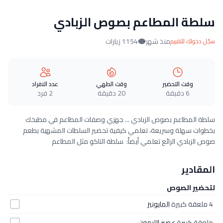
سلطة المطاعم بصوص الزبادي
منذ شهر
1154 زيارات
سجّل دخولك للتقييم
وقت التحضير
وقت الطهي
عدد الافراد
6 دقيقة
20 دقيقة
2 فرد
سلطة المطاعم بصوص الزبادي ... جهزي وصفات المطاعم في مطبخك
بخطوات سهلة وسريعة، تعلمي كيفية تحضير السلطات المشهية بطعم
صوص الزبادي الرائع تعلمي أيضاً: سلطة التاكو مثل المطاعم
المقادير
لتحضير الصوص
4 ملعقة كبيرة
المايونيز
ملعقة كبيرة
عصير الليمون