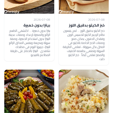
2026-07-08
2026-07-08
خبز الكيتو بدقيق اللوز
بيتزا بدون خميرة
خبز الكيتو بدقيق اللوز ... لمن يتبعون
بيتزا بدون خميرة ... اكتشفي الطعم
نظام الرجيم الكيتو لتخسيس الوزن
الرائع والمميزة لإعداد وصفات عجينة
وفقدان الدهون، يمكن صنع
البيتزا بدون استخدام الخميرة، وصفة
وصفات الخبز الخاصة بالكيتو في
سهلة وسريعة وبنفس المذاق الرائع
المنزل بكل سهولة ، تعلمي الطريقة
للبيتزا، جربيها اليوم في مطبخك
السهلة وتمتعي بطعمه الخفيف
شاهدي: البيتزا بالخضار على طريقة
والمميز تعلمي أيضاً: خبز الكيتو
المطاعم بالفيديو
دايت