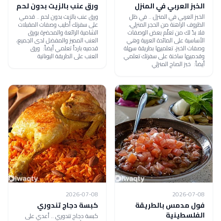
الخبز العربي في المنزل
ورق عنب بالزيت بدون لحم
الخبز العربي في المنزل .. في ظل
ورق عنب بالزيت بدون لحم .. قدمي
الظروف الراهنة من الحجر المنزلي،
على سفرتك أطيب وصفات المقبلات
فلا بدّ لك من تعلّم بعض الوصفات
الشامية الرائعة والمحضرة بورق
الأساسية على المائدة العربية وهي
العنب المميز والمفضل لدى الجميع،
وصفات الخبز، تعلميها بطريقة سهلة
قدميه بارداً تعلمي أيضاً: ورق
وقدميها ساخنة على سفرتك تعلمي
العنب على الطريقة اليونانية
أيضاً: خبز الصاج المنزلي
2026-07-08
2026-07-08
فول مدمس بالطريقة
كبسة دجاج تندوري
الفلسطينية
كبسة دجاج تندوري .. أعدي على