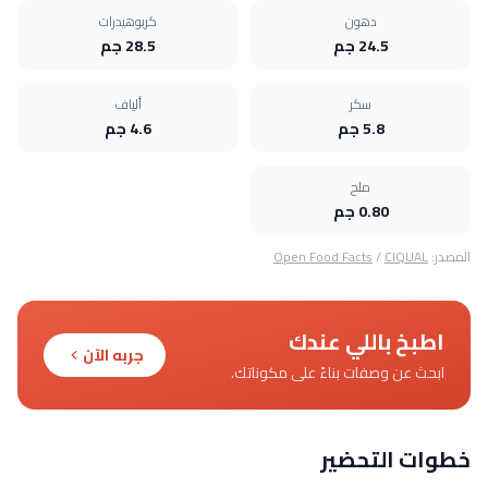
دهون
كربوهيدرات
24.5 جم
28.5 جم
سكر
ألياف
5.8 جم
4.6 جم
ملح
0.80 جم
المصدر:
CIQUAL
/
Open Food Facts
اطبخ باللي عندك
جربه الآن
ابحث عن وصفات بناءً على مكوناتك.
خطوات التحضير