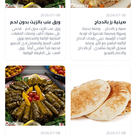
2026-07-08
2026-07-30
صينية رز بالدجاج
ورق عنب بالزيت بدون لحم
صينية رز بالدجاج ... وصفة جديدة
ورق عنب بالزيت بدون لحم .. قدمي
وسهلة وسريعة نقدمها لك لوجبة
على سفرتك أطيب وصفات المقبلات
الغداء الرئيسية، جربي طبخات الدجاج
الشامية الرائعة والمحضرة بورق
الرائعة الطعم مع الأرز، وصفة
العنب المميز والمفضل لدى الجميع،
تستحق التجربة شاهدي: أرز بالدجاج
قدميه بارداً تعلمي أيضاً: ورق
والخضار بالفيديو
العنب على الطريقة اليونانية
2026-07-08
2026-07-08