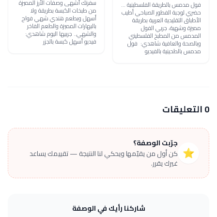
سفرتك أشهى وصفات الأرز المميزة
فول مدمس بالطريقة الفلسطينية ...
من طبخات الكبسة بطريقة ولا
حضري لوجبة الفطور الصباحي أطيب
أسهل وبطعم هندي شهي فواح
الأطباق التقليدية العربية بطريقة
بالبهارات المميزة والطعم الفاخر
مميزة وشهية، جربي الفول
والشهي.. جربيها اليوم شاهدي:
المدمس من المطبخ الفلسطيني
فيديو أسهل كبسة بالجزر
وبالصحة والعافية شاهدي: فول
مدمس بالطحينية بالفيديو
0 التعليقات
جرّبت الوصفة؟
⭐
كن أول من يقيّمها ويحكي لنا النتيجة — تقييمك يساعد
غيرك يقرر.
شاركنا رأيك في الوصفة