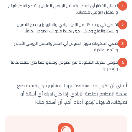
اغسلي الخضار أي الفطر والفلفل الرومي الملون ونقطع الفطر شرائح
1
والفلفل الرومي مكعبات.
اخلطي في وعاء كلاً من اللبن الزبادي والمايونيز وعصير الليمون
2
والسكر والملح وحركي حتى تختلط مكونات الصوص تماماً.
ضعي المكونات فوق الصوص أي الفطر والفلفل الرومي الأخضر
3
والأحمر والذرة.
قومي بتحريك المكونات مع الصوص وقلبيها جيداً حتى تختلط تماماً
4
وقدميها.
أتمنى أن تكون قد استمتعت بهذا المنشور حول كيفية صنع
سلطة المطعم بصلصة الزبادي. إذا كان لديك أي أسئلة أو
تعليقات، فالرجاء تركها أدناه. أحب أن أسمع منك!