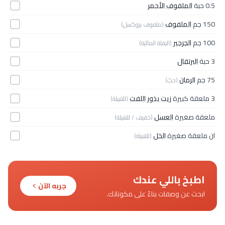
0.5 حبة
الملفوف الأحمر
150 جم
الملفوف
(ملفوف بروكسل)
100 جم
الجرجير
(البقلة المائية)
3 حبة
البرتقال
75 جم
الرمان
(حبّ)
3 ملعقة كبيرة
زيت بذور اللفت
(للتتبيلة)
ملعقة صغيرة
العسل
(خفيف / للتتبيلة)
ان ملعقة صغيرة
الخل
(للتتبيلة)
اطبخ باللي عندك
جربه الآن
ابحث عن وصفات بناءً على مكوناتك.