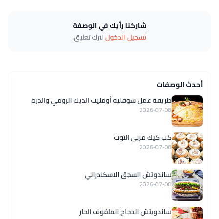
شاركنا رأيك في الوصفة
تسجيل الدخول
لترك تعليق.
أحدث الوصفات
طريقة عمل سوفليه أومليت الديك الرومي والذرة
2026-07-08
كب كيك مربى التوت
2026-07-08
ساندوتش السجق الاسكندراني
2026-07-08
ساندويتش الدجاج الملفوف الحار