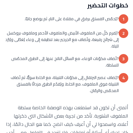
خطوات التحضير
?يُحمّص الفستق برفق في مقلاة على النار، ثم يوضع جانبًا.
1
?يُفرم كلّ من الملفوف الأبيض والملفوف الأحمر وملفوف بروكسل
2
إلى شرائح رفيعة، وتُضاف مع الجرجير بعد تنظيفه إلى وعاء يُغطّى ويُبرّد
لليلة.
?تُضاف مكوّنات الوعاء، مع السائل الناتج عنها، إلى الطبق المخصّص
3
للسلطة.
?يُضاف عصير البرتقال إلى مكوّنات التتبيلة، مع الخلط سويًّا، ثم تُضاف
4
التتبيلة فوق الملفوف، مع الخلط. ويُقدّم الطبق مزدانًا بالفستق
المحمّص والرمّان.
أتمنى أن تكون قد استمتعت بهذه الوصفة الخاصة بسلطة
الملفوف الشتوية. تأكد من تجربة بعض الأشكال التي ذكرتها
أعلاه، واسمحوا لي أن أعرف كيف اتضح. كما هو الحال دائمًا، إذا
كان لديك أي أسئلة أو تعليقات، فلا تتردد في التواصل معي. أحب