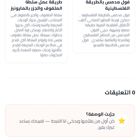
فول مدمس بالطريقة
طريقة عمل سلطة
الفلسطينية
الملفوف والجزر بالمايونيز
فول مدمس بالطريقة الفلسطينية ...
سلطة الملفوف والجزر بالمايونيز هي
حضري لوجبة الفطور الصباحي أطيب
المصاحب الرئيسي بجوار الوجبات
الأطباق التقليدية العربية بطريقة
السريعة والسندوتشات التي يحبها
مميزة وشهية، جربي الفول
الكبار والصغار، ويمكن لربة المنزل
المدمس من المطبخ الفلسطيني
بخطوات بسيطة عمل سلطة ملفوف
وبالصحة والعافية شاهدي: فول
بنفس لذة وقوام السلطة التي تقدم
مدمس بالطحينية بالفيديو
في مطاعم الوجبات السريعة لتقدم
عائلاتها وجبات مميزة المعدة بأجود
المكونات منزليا.
0 التعليقات
جرّبت الوصفة؟
⭐
كن أول من يقيّمها ويحكي لنا النتيجة — تقييمك يساعد
غيرك يقرر.