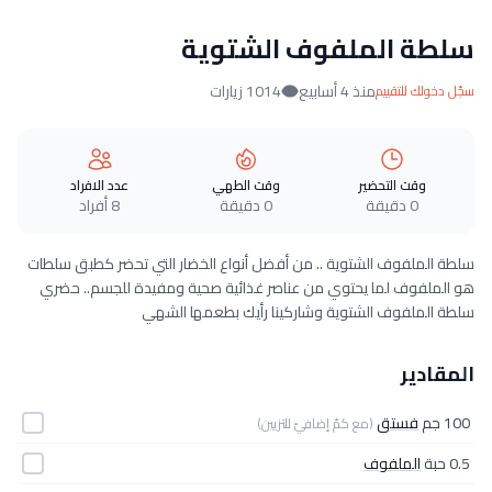
سلطة الملفوف الشتوية
منذ 4 أسابيع
1014 زيارات
سجّل دخولك للتقييم
وقت التحضير
وقت الطهي
عدد الافراد
0 دقيقة
0 دقيقة
8 أفراد
سلطة الملفوف الشتوية .. من أفضل أنواع الخضار التي تحضر كطبق سلطات
هو الملفوف لما يحتوي من عناصر غذائية صحية ومفيدة للجسم.. حضري
سلطة الملفوف الشتوية وشاركينا رأيك بطعمها الشهي
المقادير
100 جم
فستق
(مع كمّ إضافيّ للتزيين)
0.5 حبة
الملفوف