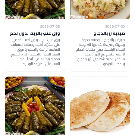
2026-07-08
2026-07-30
صينية رز بالدجاج
ورق عنب بالزيت بدون لحم
صينية رز بالدجاج ... وصفة جديدة
ورق عنب بالزيت بدون لحم .. قدمي
وسهلة وسريعة نقدمها لك لوجبة
على سفرتك أطيب وصفات المقبلات
الغداء الرئيسية، جربي طبخات الدجاج
الشامية الرائعة والمحضرة بورق
الرائعة الطعم مع الأرز، وصفة
العنب المميز والمفضل لدى الجميع،
تستحق التجربة شاهدي: أرز بالدجاج
قدميه بارداً تعلمي أيضاً: ورق
والخضار بالفيديو
العنب على الطريقة اليونانية