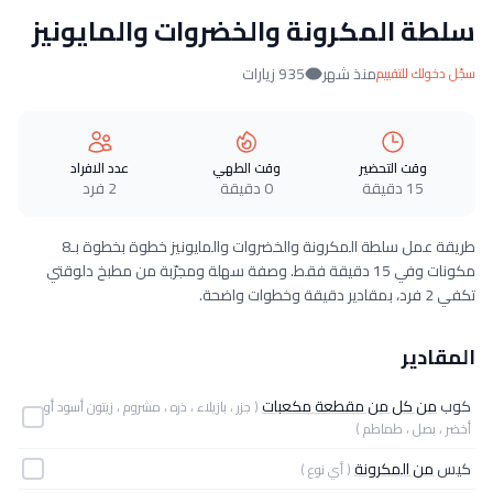
سلطة المكرونة والخضروات والمايونيز
منذ شهر
935 زيارات
سجّل دخولك للتقييم
وقت التحضير
وقت الطهي
عدد الافراد
15 دقيقة
0 دقيقة
2 فرد
طريقة عمل سلطة المكرونة والخضروات والمايونيز خطوة بخطوة بـ8
مكونات وفي 15 دقيقة فقط. وصفة سهلة ومجرّبة من مطبخ دلوقتي
تكفي 2 فرد، بمقادير دقيقة وخطوات واضحة.
المقادير
كوب
من كل من مقطعة مكعبات
( جزر ، بازيلاء ، ذره ، مشروم ، زيتون أسود أو
أخضر ، بصل ، طماطم )
كيس
من المكرونة
( أي نوع )