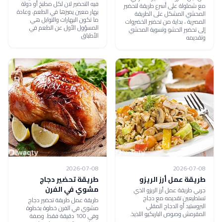
فيه التحضير لان لكل مطبخ أو دولة
مع شملولة على أسرع طريقة لتحضير
بهار معين يميزها في الطعم، وعادة
المحشي المشكل على الطريقة
ما تكون البهارات والتوابل هي
المصرية ، بداية من تحضير الخضروات
المسؤول الأول عن الطعم في
إلى تحضير الحشو وتسوية المحشي
الأطباق
وتقديمه
2026-07-08
2026-07-08
طريقة عمل أرز الريزو
طريقة تحضير دجاج
مشوي في الفرن
جربي طريقة عمل أرز الريزو الذي
تستطيعين تقديمه مع دجاج
طريقة عمل طريقة تحضير دجاج
البروستيد أو الدجاج المقلي
مشوي في الفرن خطوة بخطوة
المقرمش وصوص الباربكيو اللذيذ.
وفي 100 دقيقة فقط. وصفة