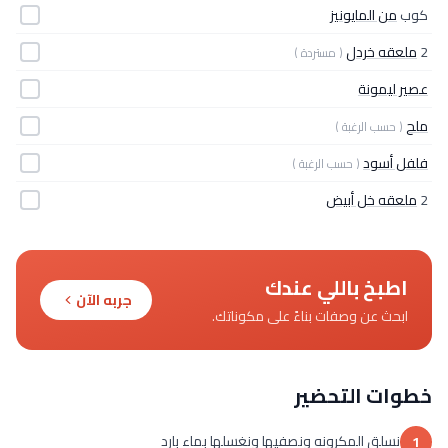
كوب
من المايونيز
2
ملعقه خردل
( مستردة )
عصير ليمونة
ملح
( حسب الرغبة )
فلفل أسود
( حسب الرغبة )
2
ملعقه خل أبيض
اطبخ باللي عندك
جربه الآن
ابحث عن وصفات بناءً على مكوناتك.
خطوات التحضير
نسلق المكرونه ونصفيها ونغسلها بماء بارد
1