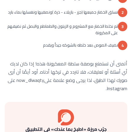
نسلق الخضار جميعها (جزر - بازيلاء - ذرة )ونصفيها ونغسلها بماء بارد
2
ثم نخلط الخضار مع المشروم و الزيتون والطماطم والبصل ثم نضيفهم
3
على المكرونة
نضيف الصوص بعد خلطه بالشوكه جيداً ويقدم
4
أتمنى أن تستمتع بوصفة سلطة المعكرونة هذه! إذا كان لديك
أي أسئلة أو تعليقات، فلا تتردد في تركها أدناه. أود أيضًا أن أرى
صورك لهذا الطبق، لذا يرجى وضع علامة علىnow_dlwaqty على
Instagram.
جرّب ميزة «اطبخ بما عندك» في التطبيق