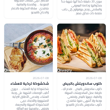
التحضير، جربي سلطات المكرونة
سوى 20 دقيقة كما أنها شهية جداً
المنوعة ... وبالصحة والعافية
بمكوناتها وخاصة البيبيروني
شاهدي: سلطة المكرونة بالخضار
والسلامي وجبن بروفولون إلى جانب
والدجاج بالفيديو
صلصة ذات مذاق مميز .
2026-07-08
2026-07-08
كلوب ساندويتش بالبيض
شكشوكة تركية للعشاء
كلوب ساندويتش بالبيض .. نقدم لكِ ،
شكشوكة تركية للعشاء ... جهزي
طريقة عمل الساندويشات السهلة
أطيب الوصفات الشهية على وجبة
والطيبة، جربيها بالبيض وتمتعي
العشاء، وقدمي الأطباق التركية
بوجبة ولا أشهى منها شاهدي:
المشهورة واللذيذة، جربي
كلوب ساندويش بالدجاج بالفيديو
الشكشوكة السهلة والسريعة،
وتمتعي بطعمها مع العائلة