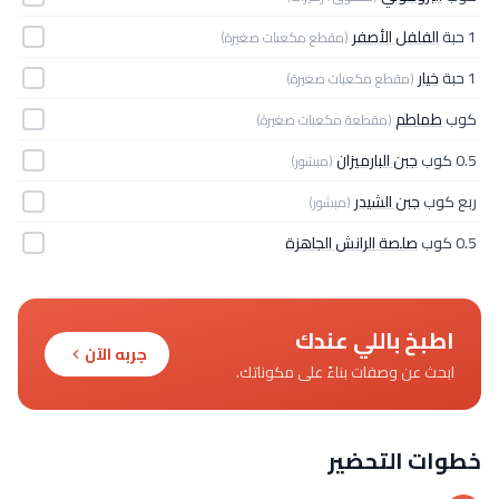
1 حبة
الفلفل الأصفر
(مقطع مكعبات صغيرة)
1 حبة
خيار
(مقطع مكعبات صغيرة)
كوب
طماطم
(مقطعة مكعبات صغيرة)
0.5 كوب
جبن البارميزان
(مبشور)
ربع كوب
جبن الشيدر
(مبشور)
0.5 كوب
صلصة الرانش الجاهزة
اطبخ باللي عندك
جربه الآن
ابحث عن وصفات بناءً على مكوناتك.
خطوات التحضير