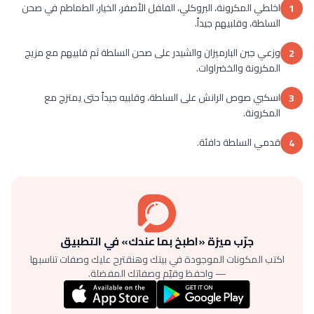
اخلطي المكرونة، البروكلي، الفلفل الأصفر، الخيار، الطماطم في صحن
1
السلطة، وقلبيهم جيداً.
وزعي جبن البارميزان والشيدر على صحن السلطة ثم قلبيهم مع مزيج
2
المكرونة والخضراوات.
اسكبي صوص الرانش على السلطة، وقلبيه جيداً حتى يمتزج مع
3
المكرونة.
قدمي السلطة دافئة.
4
جرّب ميزة «اطبخ بما عندك» في التطبيق
اكتب المكونات الموجودة في بيتك وهنقترح عليك وصفات تناسبها
— واحفظ وقيّم وصفاتك المفضلة.