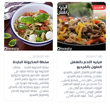
فيديو
2026-07-08
2026-07-08
فيليه اللحم بالفلفل
سلطة المكرونة الباردة
الملون بالفيديو
سلطة المكرونة الباردة ... سلطات
المكرونة لها مكانة مميزة على
فيليه اللحم بالفلفل الملون بالفيديو ..
السفرة، فالجميع يفضلها بنكهاتها
شاهدي وصفات لحوم بالفيديو ،
المختلفة، حضريها بطعم الفطر
وقدمي طبق صحي وسريع وشهي
والأناناس وتشكيلة منوعة من
جداً محضر من لحم الفيليه المطبوخ
الخضار، جربيها وشاركينا رأيك بالمذاق
البهارات المميزة مع ألوان من
شاهدي: سلطة المكرونة بالخضار
الفلفل الرومي الصحي، جربيه الآن
والمايونيز بالفيديو
تعلمي أيضاً: فيليه اللحم التركي