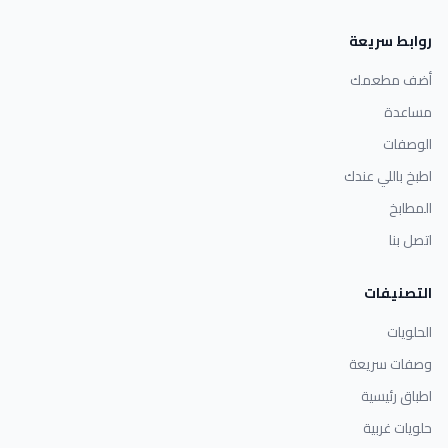
روابط سريعة
أضف مطعمك
مساعدة
الوصفات
اطبخ باللي عندك
المطابخ
اتصل بنا
التصنيفات
الحلويات
وصفات سريعة
اطباق رئيسية
حلويات غربية