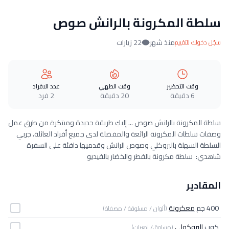
سلطة المكرونة بالرانش صوص
منذ شهر
22 زيارات
سجّل دخولك للتقييم
وقت التحضير
وقت الطهي
عدد الافراد
6 دقيقة
20 دقيقة
2 فرد
سلطة المكرونة بالرانش صوص ... إليكِ طريقة جديدة ومبتكرة من طرق عمل
وصفات سلطات المكرونة الرائعة والمفضلة لدى جميع أفراد العائلة، جربي
السلطة السهلة بالبروكلي وصوص الرانش وقدميها دافئة على السفرة
شاهدي: سلطة مكرونة بالفطر والخضار بالفيديو
المقادير
400 جم
معكرونة
(ألوان / مسلوقة / مصفاة)
كوب
البروكولي
(مسلوق/ زهيرات)