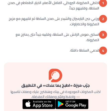
اخلطي المكرونة، البروكلي، الفلفل الأصفر، الخيار، الطماطم في صحن
1
السلطة، وقلبيهم جيداً.
وزعي جبن البارميزان والشيدر على صحن السلطة ثم قلبيهم مع مزيج
2
المكرونة والخضراوات.
اسكبي صوص الرانش على السلطة، وقلبيه جيداً حتى يمتزج مع
3
المكرونة.
قدمي السلطة دافئة.
4
جرّب ميزة «اطبخ بما عندك» في التطبيق
اكتب المكونات الموجودة في بيتك وهنقترح عليك وصفات تناسبها
— واحفظ وقيّم وصفاتك المفضلة.