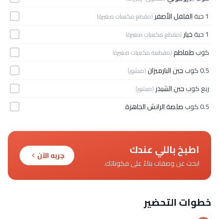
1 حبة
الفلفل الأصفر
(مقطع مكعبات صغيرة)
1 حبة
خيار
(مقطع مكعبات صغيرة)
كوب
طماطم
(مقطعة مكعبات صغيرة)
0.5 كوب
جبن البارميزان
(مبشور)
ربع كوب
جبن الشيدر
(مبشور)
0.5 كوب
صلصة الرانش الجاهزة
اطبخ باللي عندك
جربه الآن
ابحث عن وصفات بناءً على مكوناتك.
خطوات التحضير