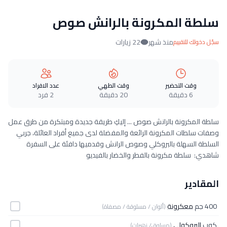
سلطة المكرونة بالرانش صوص
منذ شهر
22 زيارات
سجّل دخولك للتقييم
وقت التحضير
وقت الطهي
عدد الافراد
6 دقيقة
20 دقيقة
2 فرد
سلطة المكرونة بالرانش صوص ... إليكِ طريقة جديدة ومبتكرة من طرق عمل
وصفات سلطات المكرونة الرائعة والمفضلة لدى جميع أفراد العائلة، جربي
السلطة السهلة بالبروكلي وصوص الرانش وقدميها دافئة على السفرة
شاهدي: سلطة مكرونة بالفطر والخضار بالفيديو
المقادير
400 جم
معكرونة
(ألوان / مسلوقة / مصفاة)
كوب
البروكولي
(مسلوق/ زهيرات)