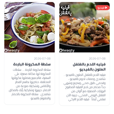
فيديو
2026-07-08
2026-07-08
فيليه اللحم بالفلفل
سلطة المكرونة الباردة
الملون بالفيديو
سلطة المكرونة الباردة ... سلطات
المكرونة لها مكانة مميزة على
فيليه اللحم بالفلفل الملون بالفيديو ..
السفرة، فالجميع يفضلها بنكهاتها
شاهدي وصفات لحوم بالفيديو ،
المختلفة، حضريها بطعم الفطر
وقدمي طبق صحي وسريع وشهي
والأناناس وتشكيلة منوعة من
جداً محضر من لحم الفيليه المطبوخ
الخضار، جربيها وشاركينا رأيك بالمذاق
البهارات المميزة مع ألوان من
شاهدي: سلطة المكرونة بالخضار
الفلفل الرومي الصحي، جربيه الآن
والمايونيز بالفيديو
تعلمي أيضاً: فيليه اللحم التركي