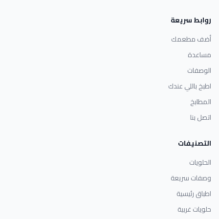
روابط سريعة
أضف مطعمك
مساعدة
الوصفات
اطبخ باللي عندك
المطابخ
اتصل بنا
التصنيفات
الحلويات
وصفات سريعة
اطباق رئيسية
حلويات غربية