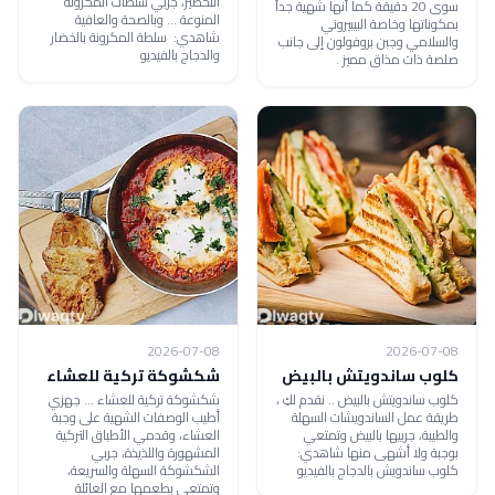
التحضير، جربي سلطات المكرونة
سوى 20 دقيقة كما أنها شهية جداً
المنوعة ... وبالصحة والعافية
بمكوناتها وخاصة البيبيروني
شاهدي: سلطة المكرونة بالخضار
والسلامي وجبن بروفولون إلى جانب
والدجاج بالفيديو
صلصة ذات مذاق مميز .
2026-07-08
2026-07-08
كلوب ساندويتش بالبيض
شكشوكة تركية للعشاء
كلوب ساندويتش بالبيض .. نقدم لكِ ،
شكشوكة تركية للعشاء ... جهزي
طريقة عمل الساندويشات السهلة
أطيب الوصفات الشهية على وجبة
والطيبة، جربيها بالبيض وتمتعي
العشاء، وقدمي الأطباق التركية
بوجبة ولا أشهى منها شاهدي:
المشهورة واللذيذة، جربي
كلوب ساندويش بالدجاج بالفيديو
الشكشوكة السهلة والسريعة،
وتمتعي بطعمها مع العائلة