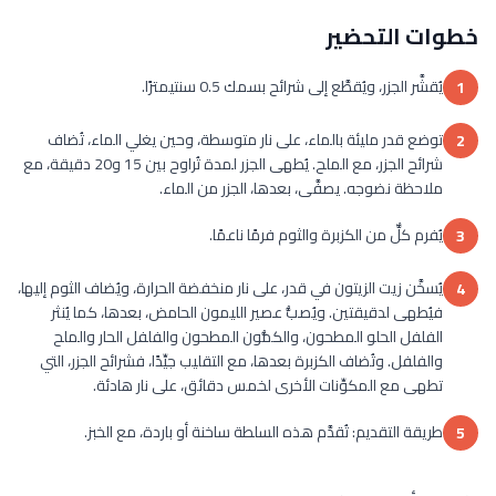
خطوات التحضير
يُقشَّر الجزر، ويُقطَّع إلى شرائح بسمك 0.5 سنتيمترًا.
1
توضع قدر مليئة بالماء، على نار متوسطة، وحين يغلي الماء، تُضاف
2
شرائح الجزر، مع الملح. يُطهى الجزر لمدة تُراوح بين 15 و20 دقيقة، مع
ملاحظة نضوجه. يصفَّى، بعدها، الجزر من الماء.
يُفرم كلٌّ من الكزبرة والثوم فرمًا ناعمًا.
3
يُسخَّن زيت الزيتون في قدر، على نار منخفضة الحرارة، ويُضاف الثوم إليها،
4
فيُطهى لدقيقتين. ويُصبُّ عصير الليمون الحامض، بعدها، كما يُنثر
الفلفل الحلو المطحون، والكمُّون المطحون والفلفل الحار والملح
والفلفل. وتُضاف الكزبرة بعدها، مع التقليب جيِّدًا، فشرائح الجزر، التي
تطهى مع المكوِّنات الأخرى لخمس دقائق، على نار هادئة.
طريقة التقديم: تُقدَّم هذه السلطة ساخنة أو باردة، مع الخبز.
5