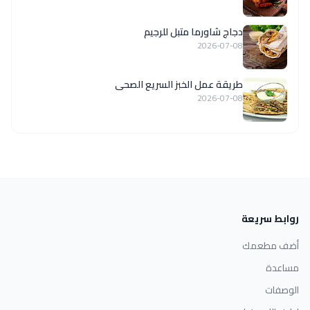
دجاج شاورما متبل للرجيم
2026-07-08
طريقة عمل الخبز السريع الصحى
2026-07-08
روابط سريعة
أضف مطعمك
مساعدة
الوصفات