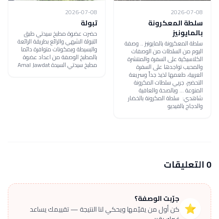
2026-07-08
2026-07-08
سلطة المعكرونة
تبولة
بالمايونيز
حضرت عضوة مطبخ سيدتي طبق
التبولة الشهي والرائع بطريقة الرائعة
سلطة المعكرونة بالمايونيز .. وصفة
والبسيطة وبمكونات متوافرة دائما
اليوم من السلطات من الوصفات
بالمطبخ الوصفة من اعداد عضوة
الكلاسيكية على السفرة والمنتشرة
مطبخ سيدتي السيدة Amal Jawdat
والمحبب تواجدها على السفرة
العربية، طعمها لذيذ جداً وسريعة
التحضير، جربي سلطات المكرونة
المنوعة ... وبالصحة والعافية
شاهدي: سلطة المكرونة بالخضار
والدجاج بالفيديو
0 التعليقات
جرّبت الوصفة؟
⭐
كن أول من يقيّمها ويحكي لنا النتيجة — تقييمك يساعد
غيرك يقرر.