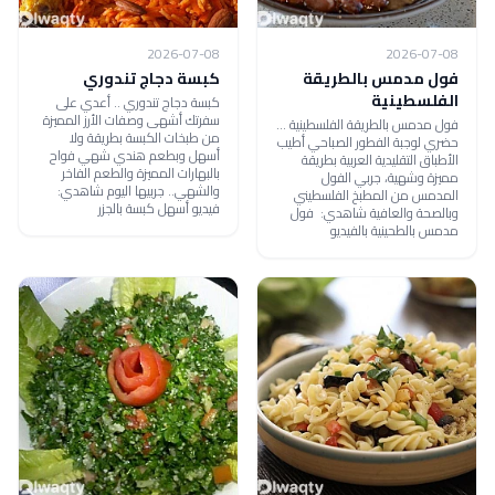
2026-07-08
2026-07-08
فول مدمس بالطريقة
كبسة دجاج تندوري
الفلسطينية
كبسة دجاج تندوري .. أعدي على
سفرتك أشهى وصفات الأرز المميزة
فول مدمس بالطريقة الفلسطينية ...
من طبخات الكبسة بطريقة ولا
حضري لوجبة الفطور الصباحي أطيب
أسهل وبطعم هندي شهي فواح
الأطباق التقليدية العربية بطريقة
بالبهارات المميزة والطعم الفاخر
مميزة وشهية، جربي الفول
والشهي.. جربيها اليوم شاهدي:
المدمس من المطبخ الفلسطيني
فيديو أسهل كبسة بالجزر
وبالصحة والعافية شاهدي: فول
مدمس بالطحينية بالفيديو