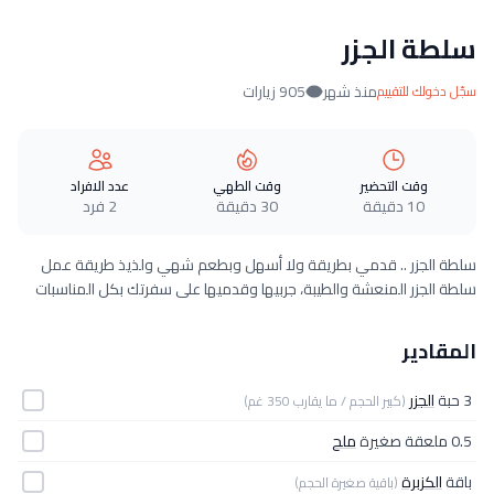
سلطة الجزر
منذ شهر
905 زيارات
سجّل دخولك للتقييم
وقت التحضير
وقت الطهي
عدد الافراد
10 دقيقة
30 دقيقة
2 فرد
سلطة الجزر .. قدمي بطريقة ولا أسهل وبطعم شهي ولذيذ طريقة عمل
سلطة الجزر المنعشة والطيبة، جربيها وقدميها على سفرتك بكل المناسبات
المقادير
3 حبة
الجزر
(كبير الحجم / ما يقارب 350 غم)
0.5 ملعقة صغيرة
ملح
باقة
الكزبرة
(باقية صغيرة الحجم)