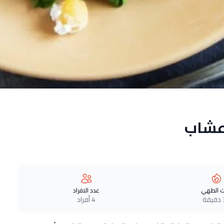
عشاب
 الطهي
عدد الافراد
ة
4 أفراد