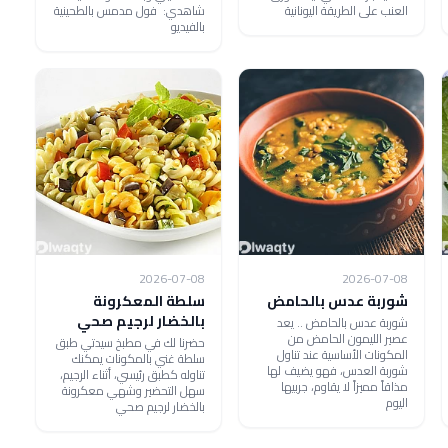
العنب على الطريقة اليونانية
شاهدي: فول مدمس بالطحينية
بالفيديو
2026-07-08
2026-07-08
شوربة عدس بالحامض
سلطة المعكرونة
بالخضار لرجيم صحي
شوربة عدس بالحامض .. يعد
عصير الليمون الحامض من
حضرنا لك في مطبخ سيدتي طبق
المكونات الأساسية عند تناول
سلطة غني بالمكونات يمكنك
شوربة العدس، فهو يضيف لها
تناوله كطبق رئيسي، أثناء الرجيم،
مذاقاً مميزاً لا يقاوم، جربيها
سهل التحضير وشهي معكرونة
اليوم
بالخضار لرجيم صحي