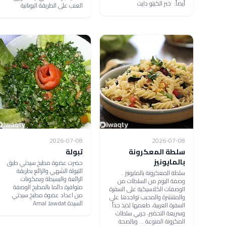
أيضاً: خبز الكيتو دايت
العنب على الطريقة اليونانية
2026-07-08
2026-07-08
سلطة المعكرونة
تبولة
بالمايونيز
حضرت عضوة مطبخ سيدتي طبق
التبولة الشهي والرائع بطريقة
سلطة المعكرونة بالمايونيز ..
الرائعة والبسيطة وبمكونات
وصفة اليوم من السلطات من
متوافرة دائما بالمطبخ الوصفة
الوصفات الكلاسيكية على السفرة
من اعداد عضوة مطبخ سيدتي
والمنتشرة والمحبب تواجدها على
السيدة Amal Jawdat
السفرة العربية، طعمها لذيذ جداً
وسريعة التحضير، جربي سلطات
المكرونة المنوعة ... وبالصحة