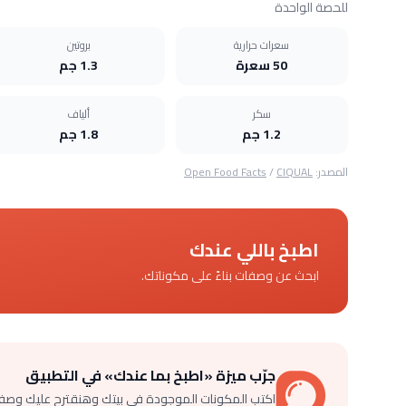
للحصة الواحدة
سعرات حرارية
بروتين
50 سعرة
1.3 جم
سكر
ألياف
1.2 جم
1.8 جم
المصدر:
CIQUAL
/
Open Food Facts
اطبخ باللي عندك
ابحث عن وصفات بناءً على مكوناتك.
جرّب ميزة «اطبخ بما عندك» في التطبيق
اكتب المكونات الموجودة في بيتك وهنقترح عليك وصف