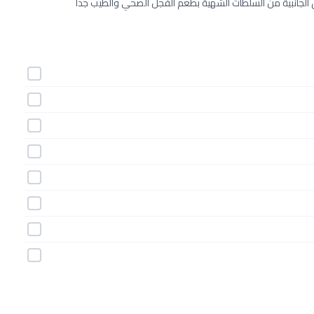
لجانبية من السلطات الشهية بطعم الفجل الصحي والطيب جداً