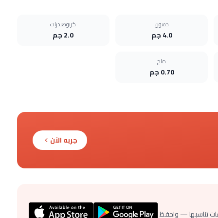
دهون
كربوهيدرات
4.0 جم
2.0 جم
ملح
0.70 جم
جربه الآن
ات تناسبها — واحفظ