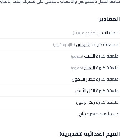
سلطة الفجل بالبقدونس والأعشاب .. قدمي على سفرتك أطيب الأطباق ا
المقادير
3 حبة
الفجل
(مفروم مربعات)
2 ملعقة كبيرة
بقدونس
(طازج ومفروم)
ملعقة كبيرة
الشبت
(مفروم)
ملعقة كبيرة
النعناع
(مفروم)
ملعقة كبيرة
عصير الليمون
ملعقة كبيرة
الخل الأبيض
ملعقة كبيرة
زيت الزيتون
0.5 ملعقة صغيرة
ملح
القيم الغذائية (تقديرية)