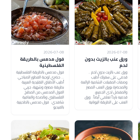
2026-07-08
2026-07-08
ورق عنب بالزيت بدون
فول مدمس بالطريقة
لحم
الفلسطينية
ورق عنب بالزيت بدون لحم ..
فول مدمس بالطريقة الفلسطينية
قدمي على سفرتك أطيب
... حضري لوجبة الفطور الصباحي
وصفات المقبلات الشامية الرائعة
أطيب الأطباق التقليدية العربية
والمحضرة بورق العنب المميز
بطريقة مميزة وشهية، جربي
والمفضل لدى الجميع،
الفول المدمس من المطبخ
قدميه بارداً تعلمي أيضاً: ورق
الفلسطيني وبالصحة والعافية
العنب على الطريقة اليونانية
شاهدي: فول مدمس بالطحينية
بالفيديو