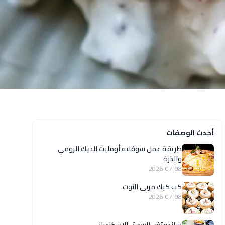
أحدث الوصفات
طريقة عمل سوفليه أومليت الديك الرومي
والذرة
2026-07-08
كب كيك مربى التوت
2026-07-08