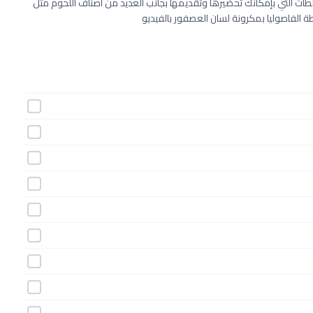
طات التي بإمكانك تحضيرها وتقديمها بجانب العديد من أصناف اللحوم مثل
الفاصوليا بمكرونة لسان العصفور بالفيديو