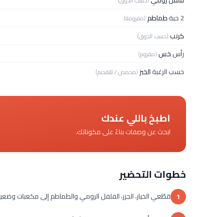
فلفل رومي
(حسب الذوق)
2 حبة
طماطم
(مفرومة)
كرنب
(حسب الذوق)
رأس
خس
(مفروم)
حسب الرغبة
الخبز
(محمص / للتقديم)
اطبخ باللي عندك
ابحث عن وصفات بناءً على مكوناتك.
خطوات التحضير
قطّعي الخيار، الجزر، الفلفل الرومي والطماطم إلى مكعبات وضعي
1