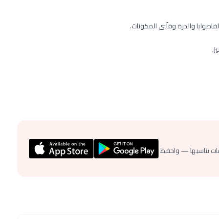
فاصوليا والذرة وقلّبي المكونات.
ز.
ات تناسبها — واحفظ