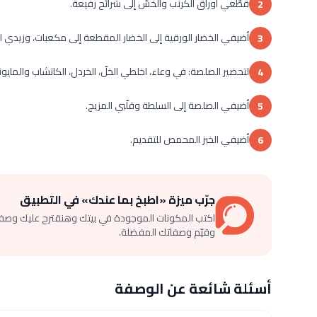
قطّعي أوراق الكرنب والخسّ إلى شرائح رفيعة.
2
أضيفي الخضار الورقية إلى الخضار المقطعة إلى مكعبات، وزيدي ال
3
لتحضير الصلصة: في وعاء، اخلطي الخلّ، الخردل، الكاتشاب والمايوني
4
أضيفي الصلصة إلى السلطة وقلّبي المزيج.
5
أضيفي الخبز المحمص للتقديم.
6
جرّب ميزة «اطبخ بما عندك» في التطبيق
اكتب المكونات الموجودة في بيتك وهنقترح عليك وصف
وقيّم وصفاتك المفضلة.
أسئلة شائعة عن الوصفة