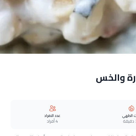
رة والخس
 الطهي
عدد الافراد
ة
4 أفراد