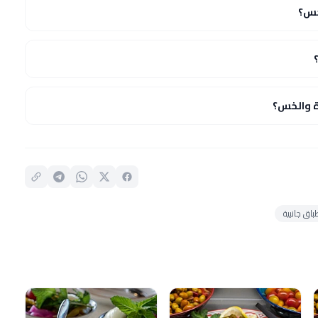
خس؟
ة والخس؟
اق جانبية