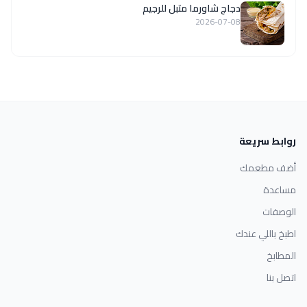
دجاج شاورما متبل للرجيم
2026-07-08
روابط سريعة
أضف مطعمك
مساعدة
الوصفات
اطبخ باللي عندك
المطابخ
اتصل بنا