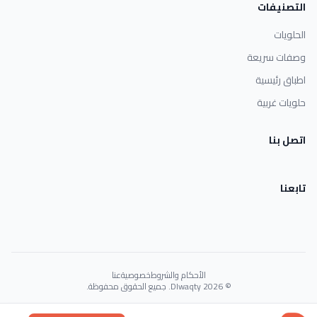
التصنيفات
الحلويات
وصفات سريعة
اطباق رئيسية
حلويات غربية
اتصل بنا
تابعنا
الأحكام والشروط
خصوصية
عنا
© 2026 Dlwaqty. جميع الحقوق محفوظة.
Powered by
GAIT