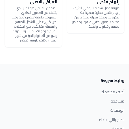
إلهام فتحى
العراقي الاصلي
طريقة عمل سلطة البروكلي للشيف
الصمون العراقي هو الخبز الذي
إلهام فتحى خطوة بخطوة بـ9
يختلف عن الصمون العادي
مكونات. وصفة سهلة ومجرّبة من
المعروف طريقة تحضيره تأخذ وقت
مطبخ دلوقتي تكفي 2 فرد، بمقادير
لكن كي يعطي الشكل المنتفخ
دقيقة وخطوات واضحة.
والسميك ايضا،يقدم مع المقبلات
العراقية ووجبات الكباب والشوربات
وهو من ألذ انواع الخبز في شهر
رمضان وهذه طريقة التحضير
روابط سريعة
أضف مطعمك
مساعدة
الوصفات
اطبخ باللي عندك
المطابخ