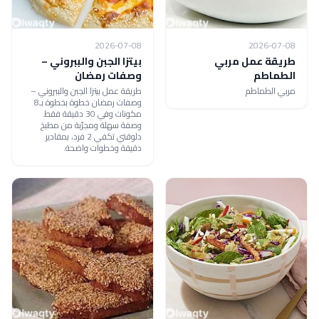
2026-07-08
2026-07-08
طريقة عمل مربي
بيتزا الجبن والببروني –
الطماطم
وصفات رمضان
مربي الطماطم
طريقة عمل بيتزا الجبن والببروني –
وصفات رمضان خطوة بخطوة بـ8
مكونات وفي 30 دقيقة فقط.
وصفة سهلة ومجرّبة من مطبخ
دلوقتي تكفي 2 فرد، بمقادير
دقيقة وخطوات واضحة.