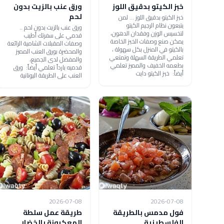
خبز الكيتو بدقيق اللوز
ورق عنب بالزيت بدون
لحم
خبز الكيتو بدقيق اللوز ... لمن
يتبعون نظام الرجيم الكيتو
ورق عنب بالزيت بدون لحم ..
لتخسيس الوزن وفقدان الدهون،
قدمي على سفرتك أطيب
يمكن صنع وصفات الخبز الخاصة
وصفات المقبلات الشامية الرائعة
بالكيتو في المنزل بكل سهولة ،
والمحضرة بورق العنب المميز
تعلمي الطريقة السهلة وتمتعي
والمفضل لدى الجميع،
بطعمه الخفيف والمميز تعلمي
قدميه بارداً تعلمي أيضاً: ورق
أيضاً: خبز الكيتو دايت
العنب على الطريقة اليونانية
2026-07-08
2026-07-08
فول مدمس بالطريقة
طريقة عمل سلطة
الفلسطينية
المعكرونة بالخضار