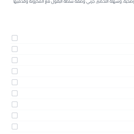
 سلطات رمضان 2022 مميزة بأنها طيبة، وصحية، وسهلة التحضير، جربي وصفة سلطة البقول مع المكرونة وقدميها