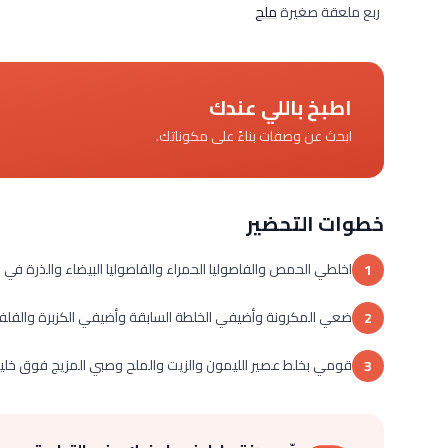
ربع ملعقة صغيرة
ملح
اطبخ باللي عندك
ابحث عن وصفات بناءً على مكوناتك.
خطوات التحضير
اخلطي الحمص والفاصوليا الحمراء والفاصوليا البيضاء والذرة في 
1
ضعي المكرونة وأضيفي الخلطة السابقة وأضيفي الكزبرة والفلفل
2
قومي بخلط عصير الليمون والزيت والملح وصبي المزيج فوق خليط
3