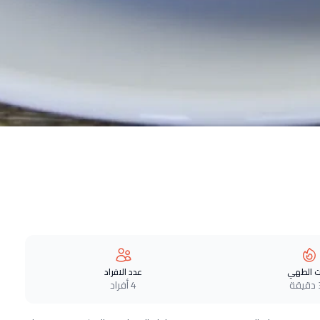
 الطهي
عدد الافراد
ة
4 أفراد