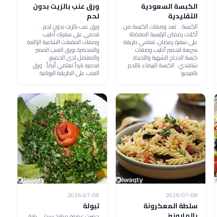
الكبسة السعودية
ورق عنب بالزيت بدون
التقليدية
لحم
الكبسة .. تعد وصفات الكبسة من
ورق عنب بالزيت بدون لحم ..
أكلات رمضان الرئيسية المفضلة
قدمي على سفرتك أطيب
على سفرة رمضان، تعلمي طريقة
وصفات المقبلات الشامية الرائعة
سريعة لتحضير أطيب وصفات
والمحضرة بورق العنب المميز
كبسة الدجاج الشهية واللذيذة
والمفضل لدى الجميع،
شاهدي: الكبسة البيضاء باللحم
قدميه بارداً تعلمي أيضاً: ورق
بالفيديو
العنب على الطريقة اليونانية
2026-07-08
2026-07-08
سلطة المعكرونة
تبولة
بالمايونيز
حضرت عضوة مطبخ سيدتي طبق