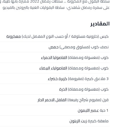
سلطة البقول مع المكرونة ...
على سفرة رمضان شاهدي: سلطة البقوليات الغنية بالبروتين بالفيديو
المقادير
كيس (حلزونية مسلوقة / أو حسب النوع المفضل لديك)
معكرونة
نصف كوب (مسلوق ومصفى)
حمص
كوب (مغسولة ومصفاة)
الفاصوليا الحمراء
كوب (مغسولة ومصفاة)
الفاصولياء البيضاء
3 ملاعق كبيرة (مفرومة)
كزبرة خضراء
كوب (مغسولة ومصفاة)
الذرة
قرن (مفروم شرائح رفيعة)
الفلفل الاحمر الحار
1 حبة
عصير الليمون
ملعقة كبيرة
زيت الزيتون