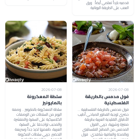
قدميه بارداً تعلمي أيضاً: ورق
العنب على الطريقة اليونانية
2026-07-08
2026-07-08
فول مدمس بالطريقة
سلطة المعكرونة
الفلسطينية
بالمايونيز
فول مدمس بالطريقة الفلسطينية ...
سلطة المعكرونة بالمايونيز .. وصفة
حضري لوجبة الفطور الصباحي أطيب
اليوم من السلطات من الوصفات
الأطباق التقليدية العربية بطريقة
الكلاسيكية على السفرة والمنتشرة
مميزة وشهية، جربي الفول
والمحبب تواجدها على السفرة
المدمس من المطبخ الفلسطيني
العربية، طعمها لذيذ جداً وسريعة
وبالصحة والعافية شاهدي: فول
التحضير، جربي سلطات المكرونة