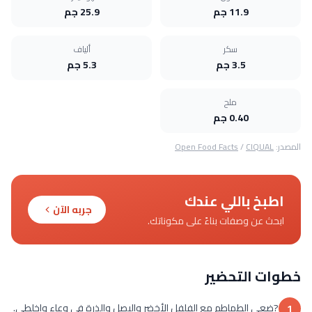
11.9 جم
25.9 جم
سكر
ألياف
3.5 جم
5.3 جم
ملح
0.40 جم
المصدر:
CIQUAL
/
Open Food Facts
اطبخ باللي عندك
جربه الآن
ابحث عن وصفات بناءً على مكوناتك.
خطوات التحضير
?ضعي الطماطم مع الفلفل الأخضر والبصل والذرة في وعاء واخلطي.
1