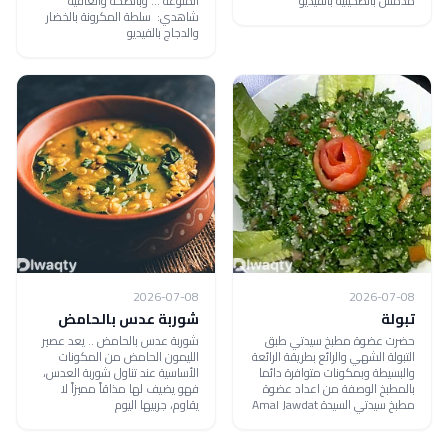
مدمس بالطحينية بالفيديو
المنوعة ... وبالصحة والعافية
شاهدي: سلطة المكرونة بالخضار
والدجاج بالفيديو
2026-07-08
2026-07-08
تبولة
شوربة عدس بالحامض
حضرت عضوة مطبخ سيدتي طبق
شوربة عدس بالحامض .. يعد عصير
التبولة الشهي والرائع بطريقة الرائعة
الليمون الحامض من المكونات
والبسيطة وبمكونات متوافرة دائما
الأساسية عند تناول شوربة العدس،
بالمطبخ الوصفة من اعداد عضوة
فهو يضيف لها مذاقاً مميزاً لا
مطبخ سيدتي السيدة Amal Jawdat
يقاوم، جربيها اليوم