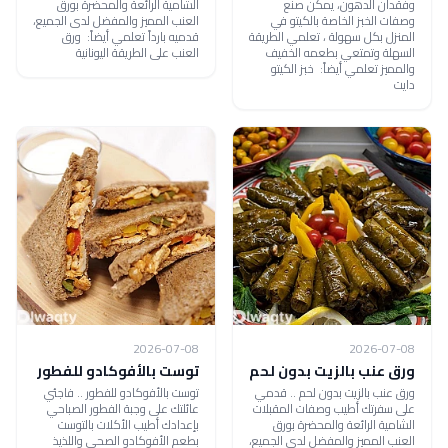
وفقدان الدهون، يمكن صنع
الشامية الرائعة والمحضرة بورق
وصفات الخبز الخاصة بالكيتو في
العنب المميز والمفضل لدى الجميع،
المنزل بكل سهولة ، تعلمي الطريقة
قدميه بارداً تعلمي أيضاً: ورق
السهلة وتمتعي بطعمه الخفيف
العنب على الطريقة اليونانية
والمميز تعلمي أيضاً: خبز الكيتو
دايت
2026-07-08
2026-07-08
ورق عنب بالزيت بدون لحم
توست بالأفوكادو للفطور
ورق عنب بالزيت بدون لحم .. قدمي
توست بالأفوكادو للفطور .. فاجئي
على سفرتك أطيب وصفات المقبلات
عائلتك على وجبة الفطور الصباحي
الشامية الرائعة والمحضرة بورق
بإعدادك أطيب الأكلات بالتوست
العنب المميز والمفضل لدى الجميع،
بطعم الأفوكادو الصحي واللذيذ