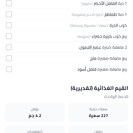
1 حبة
الفلفل الأخضر
(مفروم)
1 حبة
طماطم
(كبيرة الحجم ومفرومة)
كوب
الذرة
(معلبة / مغسولة ومصفاة)
ربع كوب
كزبرة خضراء
(مفرومة)
2 ملعقة كبيرة
عصير الليمون
ربع ملعقة صغيرة
ملح
ربع ملعقة صغيرة
فلفل أسود
القيم الغذائية (تقديرية)
للحصة الواحدة
سعرات حرارية
بروتين
227 سعرة
4.2 جم
دهون
كربوهيدرات