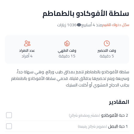
سلطة الأفوكادو بالطماطم
منذ 4 أسابيع
1036 زيارات
سجّل دخولك للتقييم
وقت التحضير
وقت الطهي
عدد الافراد
5 دقيقة
15 دقيقة
4 أفراد
سلطة الأفوكادو بالطماطم تتميز بمذاق طيب ورائع، وهي سهلة جداً،
وسريعة ويتم تحضيرها بدقائق قليلة، قدمي سلطة الأفوكادو بالطماطم
بجانب الدجاج المشوي أو أكلات الستيك
المقادير
2 حبة
الأفوكادو
(مقشر ومقطع شرائح)
1 حبة
البصل
(مفروم شرائح رفيعة)