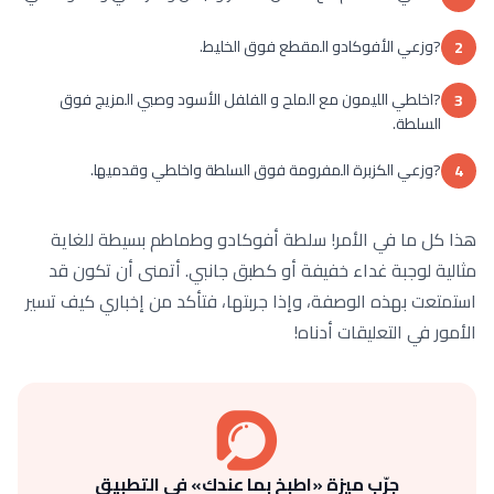
?وزعي الأفوكادو المقطع فوق الخليط.
2
?اخلطي الليمون مع الملح و الفلفل الأسود وصبي المزيج فوق
3
السلطة.
?وزعي الكزبرة المفرومة فوق السلطة واخلطي وقدميها.
4
هذا كل ما في الأمر! سلطة أفوكادو وطماطم بسيطة للغاية
مثالية لوجبة غداء خفيفة أو كطبق جانبي. أتمنى أن تكون قد
استمتعت بهذه الوصفة، وإذا جربتها، فتأكد من إخباري كيف تسير
الأمور في التعليقات أدناه!
جرّب ميزة «اطبخ بما عندك» في التطبيق