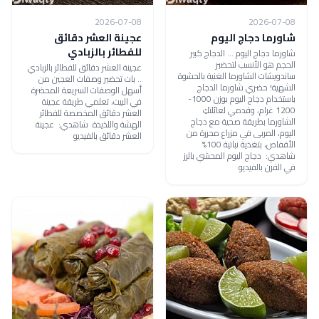
2026-07-08
2026-07-08
شاورما دجاج اليوم
عجينة العشر دقائق
للفطائر بالزبادي
شاورما دجاج اليوم ... الدجاج كبير
الحجم هو الأنسب لتحضير
عجينة العشر دقائق للفطائر بالزبادي
ساندويشات الشاورما الغنية بالحشوة
.. بات تحضير وصفات العجين من
الشهية! حضري شاورما الدجاج
أسهل الوصفات السريعة المحضرة
باستخدام دجاج اليوم بوزن 1000-
في البيت، تعلمي طريقة عجينة
1200 غرام، وقدمي لعائلتكِ
العشر دقائق المخصصة للفطائر
الشاورما بطريقة صحية مع دجاج
الهشة واللذيذة شاهدي: عجينة
اليوم، المربى في مزراع محررة من
العشر دقائق بالفيديو
الأقفاص، بتغذية نباتية 100%
شاهدي: دجاج اليوم المحشي بالرز
في الفرن بالفيديو