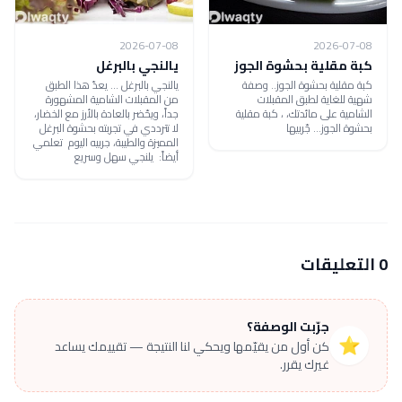
2026-07-08
2026-07-08
كبة مقلية بحشوة الجوز
يالنجي بالبرغل
كبة مقلية بحشوة الجوز.. وصفة
يالنجي بالبرغل ... يعدّ هذا الطبق
شهية للغاية لطبق المقبلات
من المقبلات الشامية المشهورة
الشامية على مائدتك، ، كبة مقلية
جداً، ويحّضر بالعادة بالأرز مع الخضار،
بحشوة الجوز... جّربيها
لا تترددي في تجربته بحشوة البرغل
المميزة والطيبة، جربيه اليوم تعلمي
أيضاً: يلنجي سهل وسريع
0 التعليقات
جرّبت الوصفة؟
⭐
كن أول من يقيّمها ويحكي لنا النتيجة — تقييمك يساعد
غيرك يقرر.