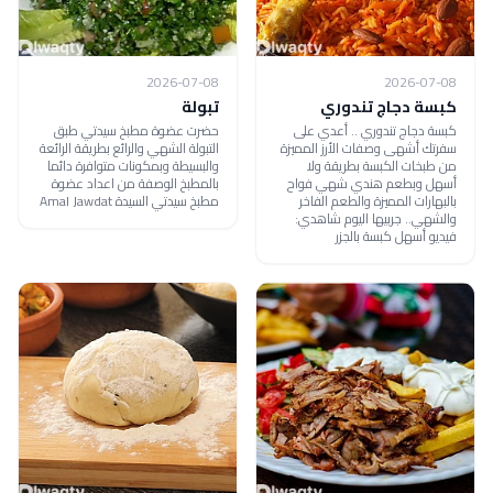
2026-07-08
2026-07-08
كبسة دجاج تندوري
تبولة
كبسة دجاج تندوري .. أعدي على
حضرت عضوة مطبخ سيدتي طبق
سفرتك أشهى وصفات الأرز المميزة
التبولة الشهي والرائع بطريقة الرائعة
من طبخات الكبسة بطريقة ولا
والبسيطة وبمكونات متوافرة دائما
أسهل وبطعم هندي شهي فواح
بالمطبخ الوصفة من اعداد عضوة
بالبهارات المميزة والطعم الفاخر
مطبخ سيدتي السيدة Amal Jawdat
والشهي.. جربيها اليوم شاهدي:
فيديو أسهل كبسة بالجزر