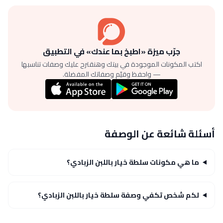
جرّب ميزة «اطبخ بما عندك» في التطبيق
اكتب المكونات الموجودة في بيتك وهنقترح عليك وصفات تناسبها
— واحفظ وقيّم وصفاتك المفضلة.
أسئلة شائعة عن الوصفة
ما هي مكونات سلطة خيار باللبن الزبادي؟
لكم شخص تكفي وصفة سلطة خيار باللبن الزبادي؟