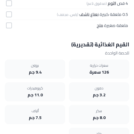
4 فص
الثوم
(مدقوق ناعم)
0.5 ملعقة كبيرة
نعناع ناشف
(يابس، مجفف)
ملعقة صغيرة
ملح
القيم الغذائية (تقديرية)
للحصة الواحدة
سعرات حرارية
بروتين
126 سعرة
9.4 جم
دهون
كربوهيدرات
3.2 جم
11.0 جم
سكر
ألياف
8.0 جم
7.5 جم
ملح