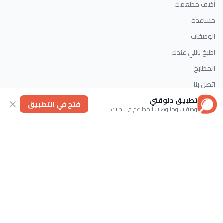
أضف مطعمك
مساعدة
الوصفات
اطبخ باللي عندك
المطابخ
اتصل بنا
تطبيق دلوقتي
فتح في التطبيق
وصفات ومنيوهات المطاعم في جيبك
التصنيفات
الحلويات
وصفات سريعة
اطباق رئيسية
حلويات غربية
اتصل بنا