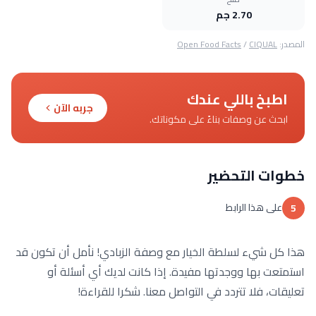
2.70 جم
المصدر:
CIQUAL
/
Open Food Facts
اطبخ باللي عندك
جربه الآن
ابحث عن وصفات بناءً على مكوناتك.
خطوات التحضير
على هذا الرابط
5
هذا كل شيء لسلطة الخيار مع وصفة الزبادي! نأمل أن تكون قد
استمتعت بها ووجدتها مفيدة. إذا كانت لديك أي أسئلة أو
تعليقات، فلا تتردد في التواصل معنا. شكرا للقراءة!