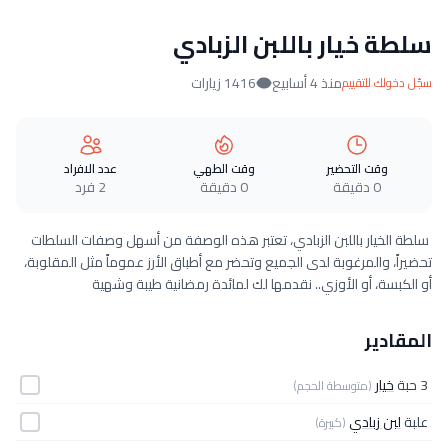
سلطة خيار باللبن الزبادي
منذ 4 أسابيع
1416 زيارات
سجّل دخولك للتقييم
وقت التحضير
وقت الطهي
عدد الافراد
0 دقيقة
0 دقيقة
2 فرد
سلطة الخيار باللبن الزبادي، تعتبر هذه الوصفة من أسهل وصفات السلطات
تحضيراً، والمرغوبة لدى الجميع وتحضر مع أطباق الأرز عموماً مثل المقلوبة،
أو الكبسة، أو الأوزي.. نقدمها لك لمائدة رمضانية طيبة وشهية
المقادير
3 حبة
خيار
(متوسطة الحجم)
علبة
لبن زبادي
(كبيرة)