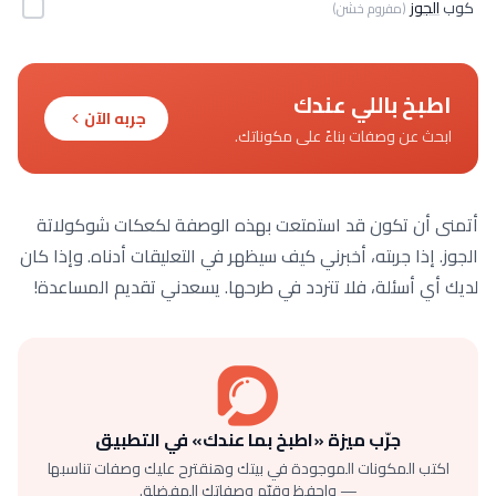
كوب
الجوز
(مفروم خشن)
اطبخ باللي عندك
جربه الآن
ابحث عن وصفات بناءً على مكوناتك.
أتمنى أن تكون قد استمتعت بهذه الوصفة لكعكات شوكولاتة
الجوز. إذا جربته، أخبرني كيف سيظهر في التعليقات أدناه. وإذا كان
لديك أي أسئلة، فلا تتردد في طرحها. يسعدني تقديم المساعدة!
جرّب ميزة «اطبخ بما عندك» في التطبيق
اكتب المكونات الموجودة في بيتك وهنقترح عليك وصفات تناسبها
— واحفظ وقيّم وصفاتك المفضلة.