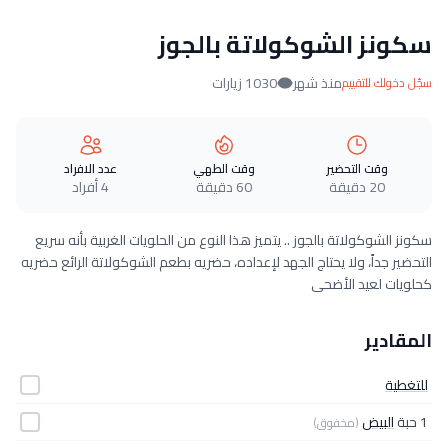
سكونز الشوكولاتة بالجوز
منذ شهر
1030 زيارات
سجّل دخولك للتقييم
وقت التحضير
وقت الطهي
عدد الافراد
20 دقيقة
60 دقيقة
4 أفراد
سكونز الشوكولاتة بالجوز .. يتميز هذا النوع من الحلويات الغربية بأنه سريع
التحضير جداً، ولا يحتاج الجهد لإعداده، حضريه بطعم الشوكولاتة الرائع حضريه
كحلويات لعيد الأضحى
المقادير
للتغطية
1 حبة
البيض
(مخفوق)