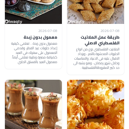
2026-07-08
2026-07-08
طريقة عمل الملاتيت
معمول بدون زبدة
الفلسطيني الاصلي
معمول بدون زبدة .. تعلمي كيفية
إعداد حلويات عيد الفطر، وقدمي
الملاتيت الفلسطيني نوع من انواع
المعمول على سفرتك في العيد
الحليوات المحشوة بالتمر ، ويزداد
كضيافة مميزة وطيبة تعلمي أيضاً:
الاقبال عليه في الاعياد والمناسبات
معمول العيد بالفستق الحلبي
وخلال شهر رمضان ، وهو يشبه الى
حد كبير المقروطةالفلسطينية .