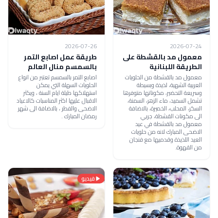
2026-07-26
2026-07-24
معمول مد بالقشطة على
طريقة عمل اصابع التمر
الطريقة اللبنانية
بالسمسم منال العالم
معمول مد بالقشطة من الحلويات
اصابع التمر بالسمسم تعتبر من انواع
العربية الشهية، لذيذة وبسيطة
الحلويات السهلة التي يمكن
وسريعة التحضير، مكوناتها متوفرها
استهلاكها طيلة ايام السنة ، ويكثر
تشمل السميد، ماء الزهر، السمنة،
الاقبال عليها اكثر المناسبات كالاعياد
السكر، المحلب، الخميرة، بالاضافة
الاضحى والفطر ، بالاضافة الى شهر
الى مكونات القشطة، جربي
رمضان المبارك .
معمول مد بالقشطة في عيد
الاضحى المبارك لانه من حلويات
العيد اللذيذة وقدميها مع فنجان
من القهوة.
فيديو