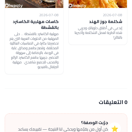
2026-07-08
2026-07-08
شكلمة جوز الهند
كاسات مهلبية الكاسترد
بالقشطة
إبدعي في أطباق حلوياتكِ وجربي
هذه الطرية لعمل الشكلمة وأخبرينا
مهلبية الكاسترد بالقشطة ... حلى
بالنتائج!
المهلبية من الحلويات العربية التي يتم
تحضيرها بكثرة في المناسبات العائلية
المختلفة، وتتميز بطعم ومذاق غاية
في الروعة، بالإضافة إلى سهولة
التحضير، جربيها بطعم الكاسترد الرائع
والمحبب للجميع شاهدي: مهلبية
البرتقال بالفيديو
0 التعليقات
جرّبت الوصفة؟
⭐
كن أول من يقيّمها ويحكي لنا النتيجة — تقييمك يساعد