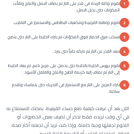
نقوم بإذابة الزبدة في قدر على النار ثم يضاف البصل والملح وتقلّب
1
المكونات حتى يذبل البصل.
نقوم بإضافة القرنبيط ومكعبات البطاطس والاستمرار في التقليب.
2
نسكب مرق الخضار فوق المكوّنات ثم يترك الخليط على النار حتى ينضج.
3
نبعد القدر عن النار ثم نتركه جانباً حتى يبرد.
4
نقوم بهرس الخليط بالخلاط حتى نحصل على مزيج ناعم، ثم يعاد الخليط
5
إلى النار ثم تضاف إليه كريمة الطبخ والملح والفلفل الأسود.
نترك المزيج على النار مع الاستمرار في التحريك حتى يتماسك وتقدم
6
ساخنة.
الآن بعد أن عرفت كيفية صنع حساء القرنبيط، يمكنك الاستمتاع به
في أي وقت تريده. فقط تذكر أن تضيف بعض الخضروات أو
اللحوم لجعلها وجبة كاملة. وإذا كنت تريد أن تجعله أكثر صحة،
فحاول استخدام الحليب أو الكريمة قليلة الدسم.