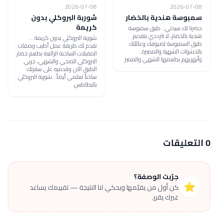
2026-07-08
2026-07-08
سمبوسة هندية بالخضار
شوربة البروكلي بدون
كريمة
حضرنا لك سيدتي.. طبق سمبوسة
هندية بالخضار، لا تترددي بتقديم
شوربة البروكلي بدون كريمة ...
طبق السمبوسة لضيوفك وعائلتك
نقدم لك طريقة عمل أطيب وصفات
بالحشوات الشهية والمميزة..
المقبلات الساخنة الرائعة بطعم خضار
وأبهريهم بطعمها الشهي والمميز
البروكلي الصحي والشهي، جربي
الطبق الآن وقدميه على سفرتك
ساخناً تعلمي أيضاً: شوربة البروكلي
بالبطاطس
0 التعليقات
جرّبت الوصفة؟
⭐
كن أول من يقيّمها ويحكي لنا النتيجة — تقييمك يساعد
غيرك يقرر.