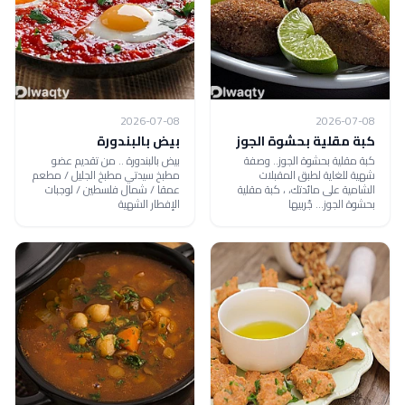
2026-07-08
2026-07-08
كبة مقلية بحشوة الجوز
بيض بالبندورة
كبة مقلية بحشوة الجوز.. وصفة
بيض بالبندورة .. من تقديم عضو
شهية للغاية لطبق المقبلات
مطبخ سيدتي مطبخ الجليل / مطعم
الشامية على مائدتك، ، كبة مقلية
عمقا / شمال فلسطين / لوجبات
بحشوة الجوز... جّربيها
الإفطار الشهية