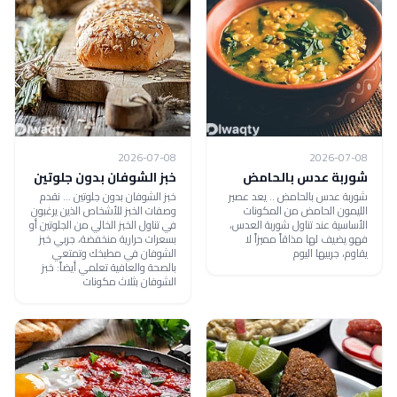
2026-07-08
2026-07-08
شوربة عدس بالحامض
خبز الشوفان بدون جلوتين
شوربة عدس بالحامض .. يعد عصير
خبز الشوفان بدون جلوتين ... نقدم
الليمون الحامض من المكونات
وصفات الخبز للأشخاص الذين يرغبون
الأساسية عند تناول شوربة العدس،
في تناول الخبز الخالي من الجلوتين أو
فهو يضيف لها مذاقاً مميزاً لا
بسعرات حرارية منخفضة، جربي خبز
يقاوم، جربيها اليوم
الشوفان في مطبخك وتمتعي
بالصحة والعافية تعلمي أيضاً: خبز
الشوفان بثلاث مكونات