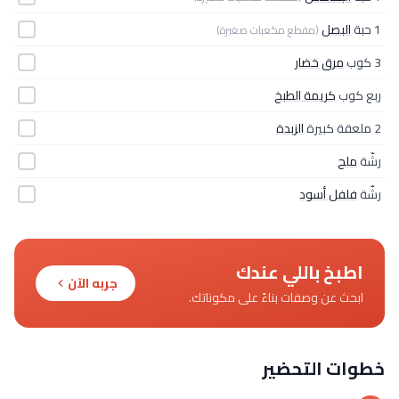
1 حبة
البصل
(مقطع مكعبات صغيرة)
3 كوب
مرق خضار
ربع كوب
كريمة الطبخ
2 ملعقة كبيرة
الزبدة
رشّة
ملح
رشّة
فلفل أسود
اطبخ باللي عندك
جربه الآن
ابحث عن وصفات بناءً على مكوناتك.
خطوات التحضير