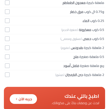
ملعقة كبيرة
معجون الطماطم
و0.75 ال كوب
مرق خضار
0.25 كوب
الماء
0.5 كوب
معكرونة
(صغيرة الحجم)
0.5 كوب
حمص
(مسلوق ومصفى)
2 ملعقة كبيرة
بقدونس
(مفروم)
0.5 ملعقة صغيرة
ملح
ربع ملعقة صغيرة
فلفل أسود
2 ملعقة كبيرة
جبن البارميزان
(مبشور)
اطبخ باللي عندك
جربه الآن
ابحث عن وصفات بناءً على مكوناتك.