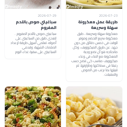
2026-07-29
2026-07-23
طريقة عمل معكرونة
سباغيتي صوص باللحم
سهلة وسريعة
المفروم
معكرونة سهلة وسريعة ، طبق
سباغيتي صوص باللحم المفروم ..
معكرونة سريع التحضير وموفر
لتعدي طبق من السباغيتي على
للوقت في خمس دقائق من دون
أصوله، تعلمي أسهل طريقة لإعداد
جهد، عن طريق الميكروويف، وكل
الصلصات الشهية، وقدمي
مانحتاجه هو أن نضع وجبة
السباغيتي على سفرة غداء اليوم
المعكرونة مع الماء في وعاء
ميكروويف مناسب كي تنضج حسب
رغبتنا في سماكتها وطراوتها، ثم
تتبيلها بما نرغب من الصوص
والمقبلات .