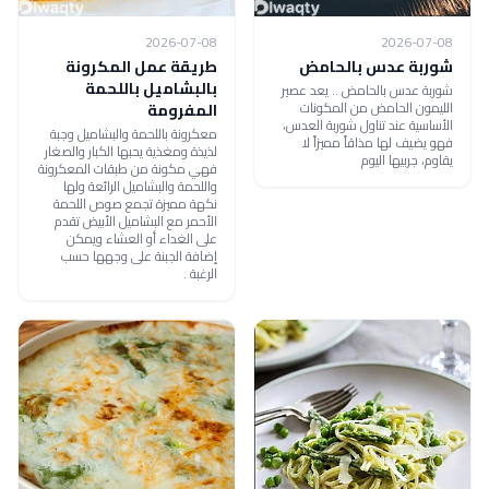
2026-07-08
2026-07-08
شوربة عدس بالحامض
طريقة عمل المكرونة
بالبشاميل باللحمة
شوربة عدس بالحامض .. يعد عصير
الليمون الحامض من المكونات
المفرومة
الأساسية عند تناول شوربة العدس،
معكرونة باللحمة والبشاميل وجبة
فهو يضيف لها مذاقاً مميزاً لا
لذيذة ومغذية يحبها الكبار والصغار
يقاوم، جربيها اليوم
فهي مكونة من طبقات المعكرونة
واللحمة والبشاميل الرائعة ولها
نكهة مميزة تجمع صوص اللحمة
الأحمر مع البشاميل الأبيض تقدم
على الغداء أو العشاء ويمكن
إضافة الجبنة على وجهها حسب
الرغبة .