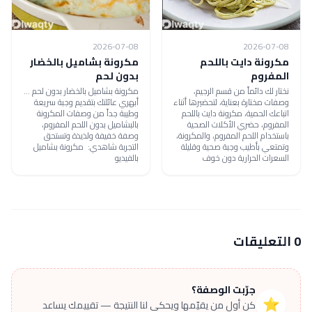
2026-07-08
2026-07-08
مكرونة دايت باللحم
مكرونة بشاميل بالخضار
المفروم
بدون لحم
نختار لك دائماً من قسم الرجيم،
مكرونة بشاميل بالخضار بدون لحم ...
وصفات مختارة بعناية، لتحضيرها أثناء
أبهري عائلتك بتقديم وجبة سريعة
اتباعك الحمية، مكرونة دايت باللحم
وطيبة جداً من وصفات المكرونة
المفروم، حضري الأكلات الصحية
بالبشاميل بدون اللحم المفروم،
باستخدام اللحم المفروم، والمكرونة،
وصفة خفيفة ولذيذة وتستحق
وتمتعي بأطيب وجبة صحية وقليلة
التجربة شاهدي: مكرونة بشاميل
السعرات الحرارية دون خوف
بالفيديو
0 التعليقات
جرّبت الوصفة؟
⭐
كن أول من يقيّمها ويحكي لنا النتيجة — تقييمك يساعد