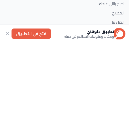
اطبخ باللي عندك
المطابخ
اتصل بنا
تطبيق دلوقتي
فتح في التطبيق
وصفات ومنيوهات المطاعم في جيبك
التصنيفات
الحلويات
وصفات سريعة
اطباق رئيسية
حلويات غربية
اتصل بنا
تابعنا