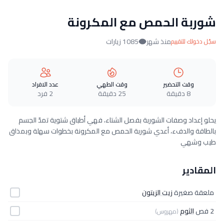
شوربة الحمص مع المكرونة
منذ شهر
1085 زيارات
سجّل دخولك للتقييم
وقت التحضير
وقت الطهي
عدد الافراد
8 دقيقة
25 دقيقة
2 فرد
يحلو إعداد وصفات الشوربة بفصل الشتاء، فهي أطباق شتوية تمدّ الجسم
بالطاقة والدفء، أعدي شوربة الحمص مع المكرونة بخطوات سهلة وبمذاق
طيب وشهي
المقادير
ملعقة صغيرة
زيت الزيتون
2 فص
الثوم
(مهروس)