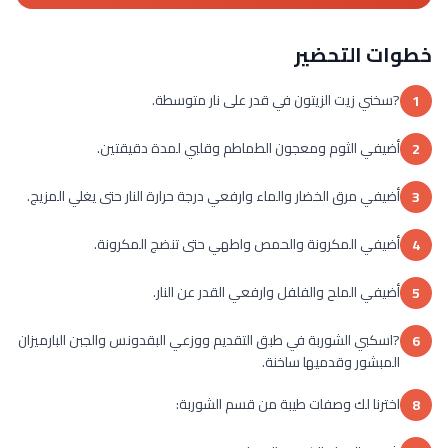
خطوات التحضير
?سخني زيت الزيتون في قدر على نار متوسطة.
1
أضيفي الثوم ومعجون الطماطم وقلبي لمدة دقيقتين.
2
أضيفي مرق الخضار والماء وارفعي درجة حرارة النار حتى يغلي المزيج.
3
أضيفي المكرونة والحمص واطهي حتى تنضج المكرونة.
4
أضيفي الملح والفلفل وارفعي القدر عن النار.
5
?اسكبي الشوربة في طبق التقديم ووزعي البقدونس والجبن البارميزان
6
المبشور وقدميها ساخنة.
اخترنا لك وصفات طيبة من قسم الشوربة:
8