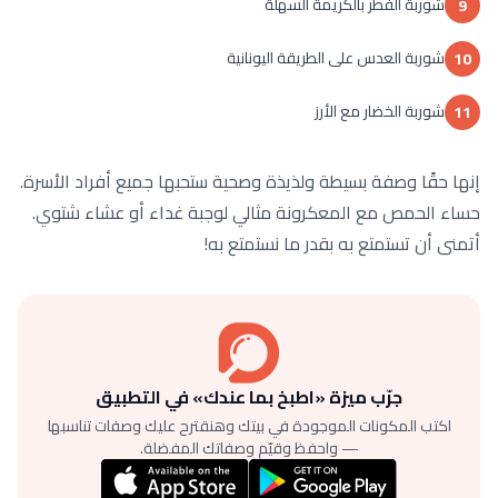
شوربة الفطر بالكريمة السهلة
9
شوربة العدس على الطريقة اليونانية
10
شوربة الخضار مع الأرز
11
إنها حقًا وصفة بسيطة ولذيذة وصحية ستحبها جميع أفراد الأسرة.
حساء الحمص مع المعكرونة مثالي لوجبة غداء أو عشاء شتوي.
أتمنى أن تستمتع به بقدر ما نستمتع به!
جرّب ميزة «اطبخ بما عندك» في التطبيق
اكتب المكونات الموجودة في بيتك وهنقترح عليك وصفات تناسبها
— واحفظ وقيّم وصفاتك المفضلة.