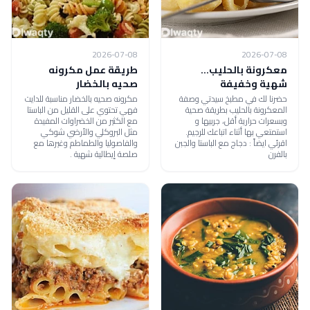
2026-07-08
2026-07-08
معكرونة بالحليب...
طريقة عمل مكرونه
شهية وخفيفة
صحيه بالخضار
حضرنا لك في مطبخ سيدتي وصفة
مكرونه صحيه بالخضار مناسبة للدايت
المعكرونة بالحليب بطريقة صحية
فهي تحتوي على القليل من الباستا
وبسعرات حرارية أقل، جربيها و
مع الكثير من الخضراوات المفيدة
استمتعي بها أثناء اتباعك للرجيم.
مثل البروكلي والأرضي شوكي
اقرئي ايضاً : دجاج مع الباستا والجبن
والفاصوليا والطماطم وغيرها مع
بالفرن
صلصة إيطالية شهية .