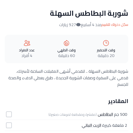
شوربة البطاطس السهلة
منذ 4 أسابيع
927 زيارات
سجّل دخولك للتقييم
وقت التحضير
وقت الطهي
عدد الافراد
20 دقيقة
60 دقيقة
4 أفراد
شوربة البطاطس السهلة .. لتقدمي أشهى المقبلات الساخنة لأسرتك،
قدمي على السفرة وصفات الشوربة الجديدة ، طبق يعطي الدفء والصحة
للجسم
المقادير
500 جم
البطاطس
(مقشرة ومقطعة لمربعات صغيرة)
2 ملعقة كبيرة
الزيت النباتي