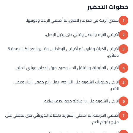
خطوات التحضير
سخني الزيت في قدر غير لاصق، ثم أضيفي الزبدة وذوبيها.
1
أضيفي الثوم والبصل وقلبي حتى يذبل البصل.
2
أضيفي الكراث وقلبي، ثم أضيفي البطاطس وقلبيها مع الكراث مدة 5
3
دقائق.
أضيفي الفليفلة، والفلفل الحار، وصبي مرق الدجاج، ورشي الملح.
4
اتركي مكونات الشوربة على النار حتى يغلي، ثم خففي النار، وغطي
5
القدر.
اتركي الشوربة على نار هادئة مدة نصف ساعة.
6
أضيفي الكريمة، ثم اخلطي الشوربة بالخلاط الكهربائي حتى تحصلي على
7
مزيج بقوام ناعم.