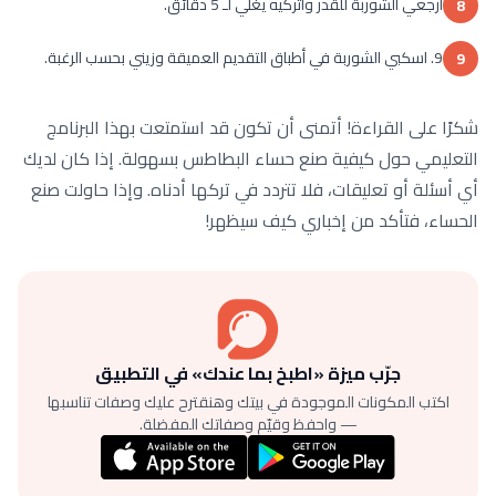
أرجعي الشوربة للقدر واتركيه يغلي لـ 5 دقائق.
8
9. اسكبي الشوربة في أطباق التقديم العميقة وزيني بحسب الرغبة.
9
شكرًا على القراءة! أتمنى أن تكون قد استمتعت بهذا البرنامج
التعليمي حول كيفية صنع حساء البطاطس بسهولة. إذا كان لديك
أي أسئلة أو تعليقات، فلا تتردد في تركها أدناه. وإذا حاولت صنع
الحساء، فتأكد من إخباري كيف سيظهر!
جرّب ميزة «اطبخ بما عندك» في التطبيق
اكتب المكونات الموجودة في بيتك وهنقترح عليك وصفات تناسبها
— واحفظ وقيّم وصفاتك المفضلة.