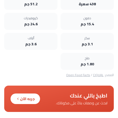
438 سعرة
51.2 جم
دهون
كربوهيدرات
15.4 جم
24.6 جم
سكر
ألياف
3.1 جم
3.6 جم
ملح
1.80 جم
المصدر:
CIQUAL
/
Open Food Facts
اطبخ باللي عندك
جربه الآن
ابحث عن وصفات بناءً على مكوناتك.