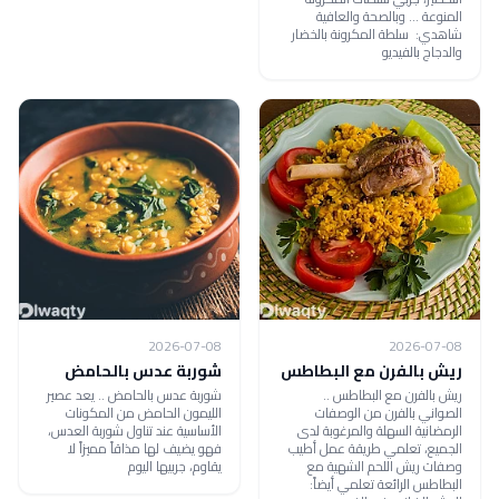
المنوعة ... وبالصحة والعافية
شاهدي: سلطة المكرونة بالخضار
والدجاج بالفيديو
2026-07-08
2026-07-08
ريش بالفرن مع البطاطس
شوربة عدس بالحامض
ريش بالفرن مع البطاطس ..
شوربة عدس بالحامض .. يعد عصير
الصواني بالفرن من الوصفات
الليمون الحامض من المكونات
الرمضانية السهلة والمرغوبة لدى
الأساسية عند تناول شوربة العدس،
الجميع، تعلمي طريقة عمل أطيب
فهو يضيف لها مذاقاً مميزاً لا
وصفات ريش اللحم الشهية مع
يقاوم، جربيها اليوم
البطاطس الرائعة تعلمي أيضاً: