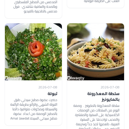
العنب على الطريقة اليونانية
المدمس من المطبخ الفلسطيني
وبالصحة والعافية شاهدي: فول
مدمس بالطحينية بالفيديو
2026-07-08
2026-07-08
سلطة المعكرونة
تبولة
بالمايونيز
حضرت عضوة مطبخ سيدتي طبق
التبولة الشهي والرائع بطريقة الرائعة
سلطة المعكرونة بالمايونيز .. وصفة
والبسيطة وبمكونات متوافرة دائما
اليوم من السلطات من الوصفات
بالمطبخ الوصفة من اعداد عضوة
الكلاسيكية على السفرة والمنتشرة
مطبخ سيدتي السيدة Amal Jawdat
والمحبب تواجدها على السفرة
العربية، طعمها لذيذ جداً وسريعة
التحضير، جربي سلطات المكرونة