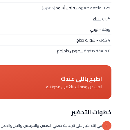
0.25 ملعقة صغيرة
- فلفل أسود
(مطحون)
كوب
- ماء
ورقة
- لوري
4 كوب
- شوربة دجاج
8 ملعقة صغيرة
- صوص طماطم
اطبخ باللي عندك
ابحث عن وصفات بناءً على مكوناتك.
خطوات التحضير
في إناء كبير على نار عالية ضعي العدس والكرفس والجزر والبصل.
1