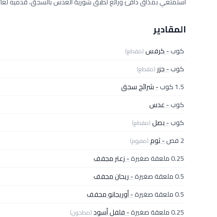
استمتعي بمذاق دافئ ورائع لطبق شوربة العدس بالسجق، قدميه لعائلتك 
المقادير
كوب
- كرفس
(مقطع)
كوب
- جزر
(مقطع)
1.5 كوب
- شرائح سجق
كوب
- عدس
كوب
- بصل
(مقطع)
2 فص
- ثوم
(مفروم)
0.25 ملعقة صغيرة
- زعتر مجفف
0.5 ملعقة صغيرة
- ريحان مجفف
0.5 ملعقة صغيرة
- أوريجانو مجفف
0.25 ملعقة صغيرة
- فلفل أسود
(مطحون)