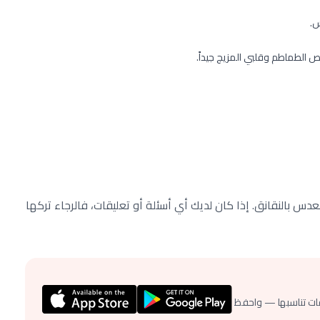
س.
 الطماطم وقلبي المزيج جيداً.
س بالنقانق. إذا كان لديك أي أسئلة أو تعليقات، فالرجاء تركها
ات تناسبها — واحفظ