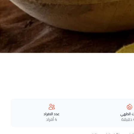
 الطهي
عدد الافراد
ة
4 أفراد