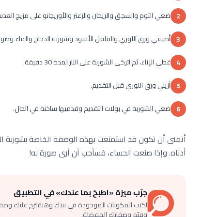
ضعي الثوم والسجق والريحان والزعتر والأوريجانو على مزيج العد
2
أضيفي ورق اللوري والفلفل الأسود وشوربة الدجاج والماء وصوص
3
غطي الإناء، ثم اتركي الشوربة على النار لمدة 30 دقيقة.
4
أزيلي ورق اللوري قبل التقديم.
5
ضعي الشوربة في بولات التقديم وقدميها ساخنة في الحال.
6
أتمنى أن تكون قد استمتعت بهذه الوصفة الخاصة بشوربة العد
أدناه. وإذا صنعت الحساء، فسأحب أن أرى صورة له!
جرّب ميزة «اطبخ بما عندك» في التطبيق
اكتب المكونات الموجودة في بيتك وهنقترح عليك وصف
وقيّم وصفاتك المفضلة.