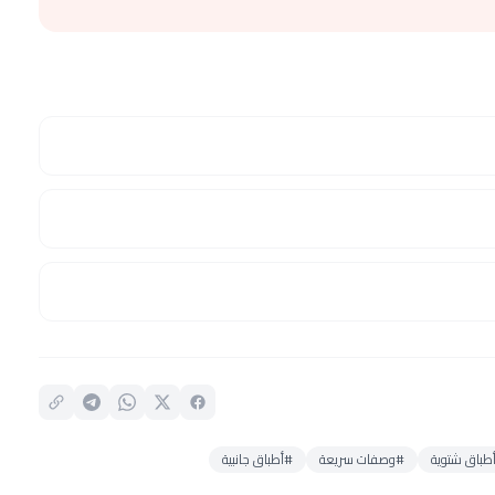
طباق شتوية
#وصفات سريعة
#أطباق جانبية