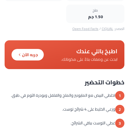
ملح
1.50 جم
المصدر:
CIQUAL
/
Open Food Facts
اطبخ باللي عندك
جربه الآن
ابحث عن وصفات بناءً على مكوناتك.
خطوات التحضير
اخلطي البيض مع المايونيز والملح والفلفل وبودرة الثوم في طبق.
1
وزعي الخليط على 4 شرائح توست.
2
غطي التوست بباقي الشرائح.
3