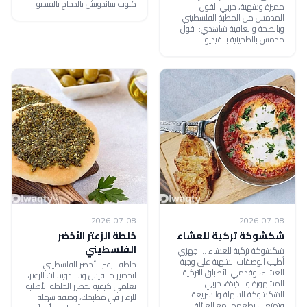
كلوب ساندويش بالدجاج بالفيديو
مميزة وشهية، جربي الفول
المدمس من المطبخ الفلسطيني
وبالصحة والعافية شاهدي: فول
مدمس بالطحينية بالفيديو
2026-07-08
2026-07-08
شكشوكة تركية للعشاء
خلطة الزعتر الأخضر
الفلسطيني
شكشوكة تركية للعشاء ... جهزي
أطيب الوصفات الشهية على وجبة
خلطة الزعتر الأخضر الفلسطيني ...
العشاء، وقدمي الأطباق التركية
لتحضير مناقيش وساندويشات الزعتر،
المشهورة واللذيذة، جربي
تعلمي كيفية تحضير الخلطة الأصلية
الشكشوكة السهلة والسريعة،
للزعتر في مطبخك، وصفة سهلة
وتمتعي بطعمها مع العائلة