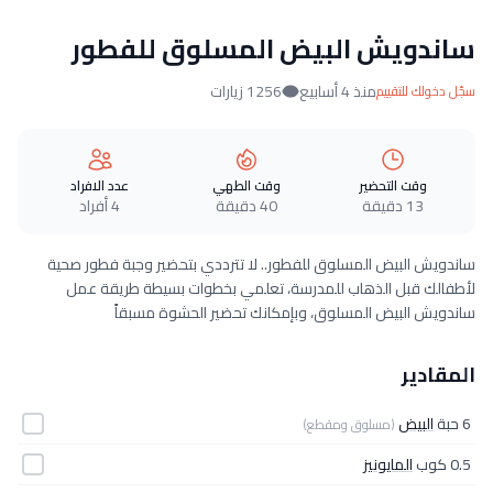
ساندويش البيض المسلوق للفطور
منذ 4 أسابيع
1256 زيارات
سجّل دخولك للتقييم
وقت التحضير
وقت الطهي
عدد الافراد
13 دقيقة
40 دقيقة
4 أفراد
ساندويش البيض المسلوق للفطور.. لا تترددي بتحضير وجبة فطور صحية
لأطفالك قبل الذهاب للمدرسة، تعلمي بخطوات بسيطة طريقة عمل
ساندويش البيض المسلوق، وبإمكانك تحضير الحشوة مسبقاً
المقادير
6 حبة
البيض
(مسلوق ومقطع)
0.5 كوب
المايونيز