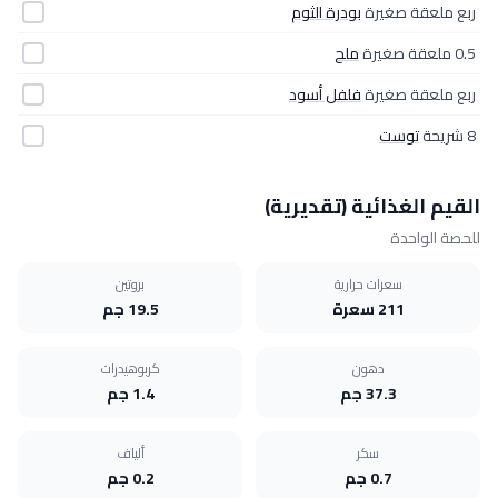
ربع ملعقة صغيرة
بودرة الثوم
0.5 ملعقة صغيرة
ملح
ربع ملعقة صغيرة
فلفل أسود
8 شريحة
توست
القيم الغذائية (تقديرية)
للحصة الواحدة
سعرات حرارية
بروتين
211 سعرة
19.5 جم
دهون
كربوهيدرات
37.3 جم
1.4 جم
سكر
ألياف
0.7 جم
0.2 جم