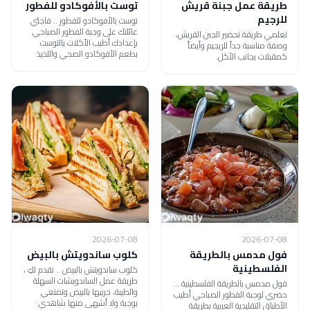
طريقة عمل جبنة قريش
توست بالأفوكادو للفطور
للرجيم
توست بالأفوكادو للفطور .. فاجئي
عائلتك على وجبة الفطور الصباحي
تعلمي طريقة تحضير الجبن القريش،
بإعدادك أطيب الأكلات بالتوست
وصفة مناسبة جداً للريجيم وأيضاً
بطعم الأفوكادو الصحي واللذيذ
كمقبلات بجانب الأكل.
2026-07-08
2026-07-08
فول مدمس بالطريقة
كلوب ساندويتش بالبيض
الفلسطينية
كلوب ساندويتش بالبيض .. نقدم لكِ ،
طريقة عمل الساندويشات السهلة
فول مدمس بالطريقة الفلسطينية ...
والطيبة، جربيها بالبيض وتمتعي
حضري لوجبة الفطور الصباحي أطيب
بوجبة ولا أشهى منها شاهدي:
الأطباق التقليدية العربية بطريقة