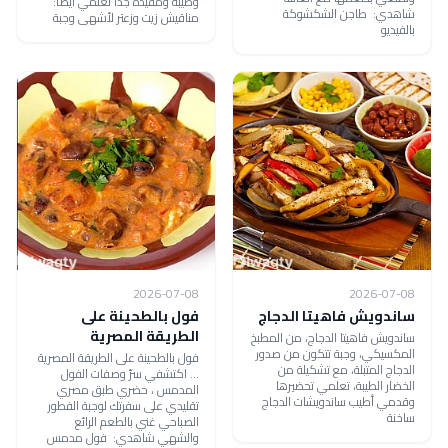
وطيبة ومفيدة جداً تعلمي أيضاً:
شاهدي: طاجن الشكشوكة
مناقيش زيت وزعتر لأشهى وجبة
بالفيديو
2026-07-08
2026-07-08
ساندويش فاهيتا الدجاج
فول بالطحينة على
الطريقة المصرية
ساندويش فاهيتا الدجاج، من المطبخ
المكسيكي، وجبة تتكون من صدور
فول بالطحينة على الطريقة المصرية
الدجاج المتبلة، مع تشكيلة من
... اكتشفي سرّ وصفات الفول
الخضار الطيبة، تعلمي تحضيرها
المدمس ، حضري طبق مصري
وقدمي أطيب ساندويشات الدجاج
تقليدي على سفرتك لوجبة الفطور
ساخنة
الصباحي غني بالطعم الرائع
والشهي شاهدي: فول مدمس