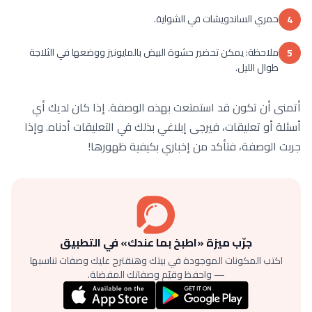
حمري الساندويشات في الشواية.
4
ملاحظة: يمكن تحضير حشوة البيض بالمايونيز ووضعها في الثلاجة
5
طوال الليل.
أتمنى أن تكون قد استمتعت بهذه الوصفة. إذا كان لديك أي
أسئلة أو تعليقات، فيرجى إبلاغي بذلك في التعليقات أدناه. وإذا
جربت الوصفة، فتأكد من إخباري بكيفية ظهورها!
جرّب ميزة «اطبخ بما عندك» في التطبيق
اكتب المكونات الموجودة في بيتك وهنقترح عليك وصفات تناسبها
— واحفظ وقيّم وصفاتك المفضلة.