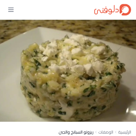
الرئيسية
الوصفات
ريزوتو السبانخ والجبن