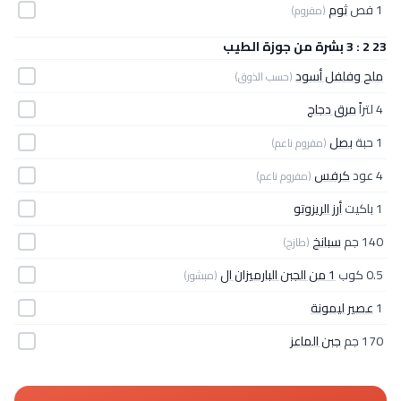
1 فص
ثوم
(مفروم)
23 2 : 3 بشرة من جوزة الطيب
ملح وفلفل أسود
(حسب الذوق)
4 لتراً
مرق دجاج
1 حبة
بصل
(مفروم ناعم)
4 عود
كرفس
(مفروم ناعم)
1 باكيت
أرز الريزوتو
140 جم
سبانخ
(طازج)
0.5 كوب
1 من الجبن البارميزان ال
(مبشور)
1
عصير ليمونة
170 جم
جبن الماعز