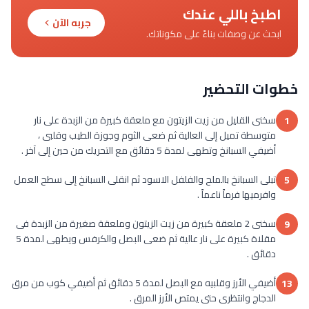
اطبخ باللي عندك
جربه الآن
ابحث عن وصفات بناءً على مكوناتك.
خطوات التحضير
سخنى القليل من زيت الزيتون مع ملعقة كبيرة من الزبدة على نار
1
متوسطة تميل إلى العالية ثم ضعى الثوم وجوزة الطيب وقلبى ،
أضيفي السبانخ وتطهى لمدة 5 دقائق مع التحريك من حين إلى آخر .
تبلى السبانخ بالملح والفلفل الاسود ثم انقلى السبانخ إلى سطح العمل
5
وافرميها فرماً ناعماً .
سخنى 2 ملعقة كبيرة من زيت الزيتون وملعقة صغيرة من الزبدة فى
9
مقلاة كبيرة على نار عالية ثم ضعى البصل والكرفس ويطهى لمدة 5
دقائق .
أضيفي الأرز وقلبيه مع البصل لمدة 5 دقائق ثم أضيفي كوب من مرق
13
الدجاج وانتظرى حتى يمتص الأرز المرق .