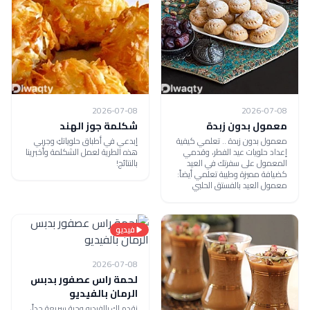
2026-07-08
2026-07-08
معمول بدون زبدة
شكلمة جوز الهند
معمول بدون زبدة .. تعلمي كيفية
إبدعي في أطباق حلوياتكِ وجربي
إعداد حلويات عيد الفطر، وقدمي
هذه الطرية لعمل الشكلمة وأخبرينا
المعمول على سفرتك في العيد
بالنتائج!
كضيافة مميزة وطيبة تعلمي أيضاً:
معمول العيد بالفستق الحلبي
فيديو
2026-07-08
لحمة راس عصفور بدبس
الرمان بالفيديو
نقدم لك بالفيديو وجبة سريعة جداً،