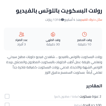
رولات البسكويت باللوتس بالفيديو
منذ 4 أسابيع
1316 زيارات
سجّل دخولك للتقييم
وقت التحضير
وقت الطهي
عدد الافراد
10 دقيقة
30 دقيقة
3 أفراد
رولات البسكويت باللوتس بالفيديو ... شاهدي فيديو حلويات مطبخ سيدتي،
وتعلمي طريقة عمل أطيب الحلويات بالبسكويت المطحون والمحشي بزبدة
اللوتس الشهية واللذيذة، قدمي رولات البسكويت كضيافة فاخرة جداً
تعلمي أيضاً: بسكويت السمسم بدقيق اللوز
المقادير
2 عبوة
بسكويت
(سادة / مطحون ناعم)
100 جم
الزبدة
(مذابة)