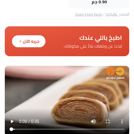
0.90 جم
المصدر:
CIQUAL
/
Open Food Facts
اطبخ باللي عندك
جربه الآن
ابحث عن وصفات بناءً على مكوناتك.