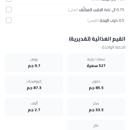
0.75 ال علبة
الحليب المكثّف
(محلى)
0.5 كوب
الزبدة
(اللوتس)
القيم الغذائية (تقديرية)
للحصة الواحدة
سعرات حرارية
بروتين
527 سعرة
9.7 جم
دهون
كربوهيدرات
85.5 جم
87.3 جم
سكر
ألياف
33.5 جم
2.7 جم
ملح