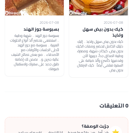
2026-07-08
2026-07-08
كيك بدون بيض سهل
بسبوسة جوز الهند
ولذيذ
بسبوسة جوز الهند .. شهية وطيبة
.. استمتعي بتحضير ألذ أنواع الحلويات
كيك بدون بيض سهل ولذيذ .. إليكِ
العربية .. بسبوسة مع جوز الهند
دليلكِ الكامل لتحضير وصفات الكيك
لأحلى الجلسات والأوقات مع
بدون بيض، كيكات شهية، ومميزة،
الأصدقاء .. مع بعض نصائح الشيف
وطيبة المذاق جداً، جربيها الآن
عالية جبرين و.. نضمن لك إضافة
وقدميها كأسرع وألذ ضيافة على
طبق جديد على سفرتك ولاستقبال
السفرة تعلمي أيضاً: كيك البرتقال
ضيوفك
بدون بيض
0 التعليقات
جرّبت الوصفة؟
⭐
كن أول من يقيّمها ويحكي لنا النتيجة — تقييمك يساعد