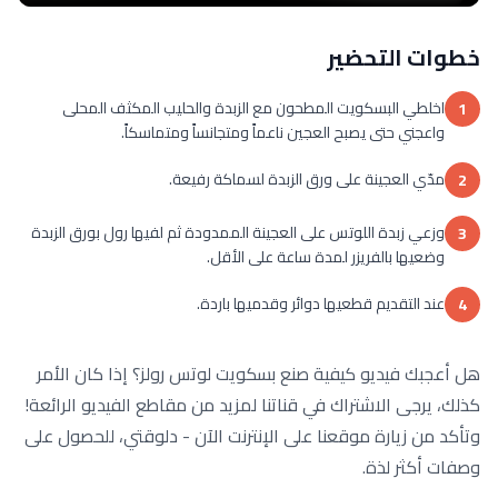
خطوات التحضير
اخلطي البسكويت المطحون مع الزبدة والحليب المكثف المحلى
1
واعجني حتى يصبح العجين ناعماً ومتجانساً ومتماسكاً.
مدّي العجينة على ورق الزبدة لسماكة رفيعة.
2
وزعي زبدة اللوتس على العجينة الممدودة ثم لفيها رول بورق الزبدة
3
وضعيها بالفريزر لمدة ساعة على الأقل.
عند التقديم قطعيها دوائر وقدميها باردة.
4
هل أعجبك فيديو كيفية صنع بسكويت لوتس رولز؟ إذا كان الأمر
كذلك، يرجى الاشتراك في قناتنا لمزيد من مقاطع الفيديو الرائعة!
وتأكد من زيارة موقعنا على الإنترنت الآن - دلوقتي، للحصول على
وصفات أكثر لذة.